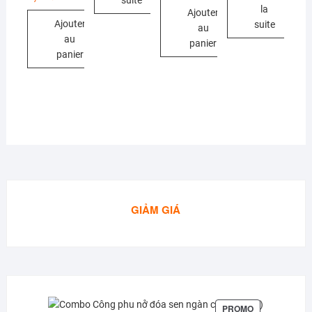
suite
initial
actuel
la
Ajouter
était :
est :
Ajouter
9,99€.
8,50€.
suite
au
au
panier
panier
GIẢM GIÁ
PRODUIT
PROMO