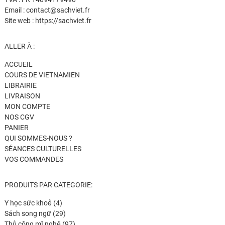
Email : contact@sachviet.fr
Site web : https://sachviet.fr
ALLER À :
ACCUEIL
COURS DE VIETNAMIEN
LIBRAIRIE
LIVRAISON
MON COMPTE
NOS CGV
PANIER
QUI SOMMES-NOUS ?
SÉANCES CULTURELLES
VOS COMMANDES
PRODUITS PAR CATEGORIE:
4
Y học sức khoẻ
4
produits
29
Sách song ngữ
29
produits
97
Thủ công mĩ nghệ
97