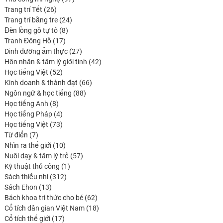
26
produits
Trang trí Tết
26
produits
24
Trang trí bằng tre
24
8
produits
Đèn lồng gỗ tự tô
8
17
produits
Tranh Đông Hồ
17
produits
27
Dinh dưỡng ẩm thực
27
produits
42
Hôn nhân & tâm lý giới tính
42
52
produits
Học tiếng Việt
52
produits
66
Kinh doanh & thành đạt
66
88
produits
Ngôn ngữ & học tiếng
88
8
produits
Học tiếng Anh
8
produits
4
Học tiếng Pháp
4
produits
73
Học tiếng Việt
73
7
produits
Từ điển
7
produits
10
Nhìn ra thế giới
10
produits
57
Nuôi dạy & tâm lý trẻ
57
1
produits
Kỹ thuật thủ công
1
312
produit
Sách thiếu nhi
312
13
produits
Sách Ehon
13
produits
62
Bách khoa tri thức cho bé
62
produits
18
Cổ tích dân gian Việt Nam
18
17
produits
Cổ tích thế giới
17