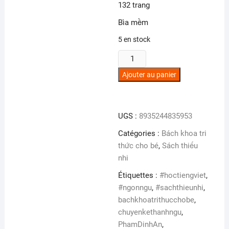
132 trang
Bìa mềm
5 en stock
quantité
de
Ajouter au panier
Chuyện
kể
thành
UGS :
8935244835953
ngữ
Catégories :
Bách khoa tri
thức cho bé
,
Sách thiếu
nhi
Étiquettes :
#hoctiengviet
,
#ngonngu
,
#sachthieunhi
,
bachkhoatrithucchobe
,
chuyenkethanhngu
,
PhamDinhAn
,