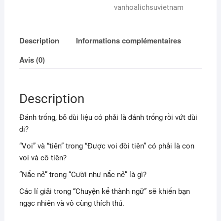
vanhoalichsuvietnam
Description
Informations complémentaires
Avis (0)
Description
Đánh trống, bỏ dùi liệu có phải là đánh trống rồi vứt dùi
đi?
“Voi” và “tiên” trong “Được voi đòi tiên” có phải là con
voi và cô tiên?
“Nắc nẻ” trong “Cười như nắc nẻ” là gì?
Các lí giải trong “Chuyện kể thành ngữ” sẽ khiến bạn
ngạc nhiên và vô cùng thích thú.