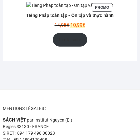
PRODUIT
PROMO
EN
Tiếng Pháp toàn tập - Ôn tập và thực hành
PROMOTION
Le
Le
14,95
€
10,99
€
prix
prix
initial
actuel
Lire la suite
était :
est :
14,95€.
10,99€.
MENTIONS LÉGALES :
SÁCH VIỆT
par Institut Nguyen (EI)
Bègles 33130 - FRANCE
SIRET : 894 179 498 00023
TVA : FR 14894179498