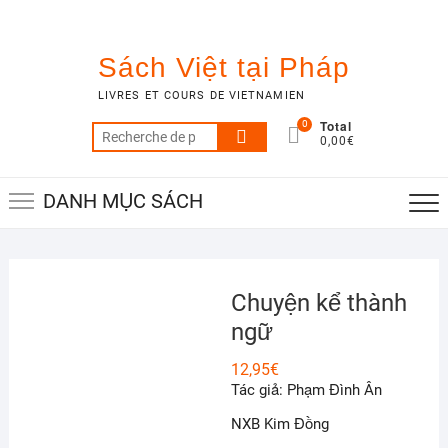
Skip
to
content
Sách Việt tại Pháp
LIVRES ET COURS DE VIETNAMIEN
Total
0
Recherche
0,00€
pour :
DANH MỤC SÁCH
Chuyện kể thành
ngữ
12,95
€
Tác giả: Phạm Đình Ân
NXB Kim Đồng