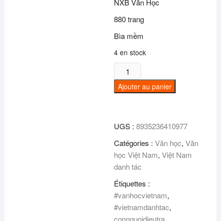
NXB Văn Học
880 trang
Bìa mềm
4 en stock
quantité
de
Ajouter au panier
Combo
Con
người
UGS :
8935236410977
điêu
trá
Catégories :
Văn học
,
Văn
(Tập
học Việt Nam
,
Việt Nam
1+2)
danh tác
Étiquettes :
#vanhocvietnam
,
#vietnamdanhtac
,
connguoidieutra
,