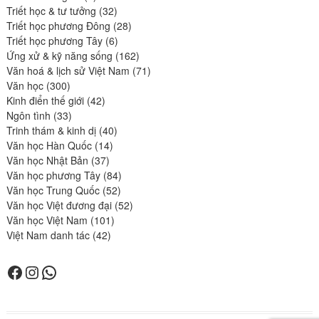
produits
32
Triết học & tư tưởng
32
produits
28
Triết học phương Đông
28
6
produits
Triết học phương Tây
6
produits
162
Ứng xử & kỹ năng sống
162
produits
71
Văn hoá & lịch sử Việt Nam
71
300
produits
Văn học
300
produits
42
Kinh điển thế giới
42
33
produits
Ngôn tình
33
produits
40
Trinh thám & kinh dị
40
14
produits
Văn học Hàn Quốc
14
37
produits
Văn học Nhật Bản
37
produits
84
Văn học phương Tây
84
52
produits
Văn học Trung Quốc
52
produits
52
Văn học Việt đương đại
52
101
produits
Văn học Việt Nam
101
42
produits
Việt Nam danh tác
42
produits
Facebook
Instagram
WhatsApp