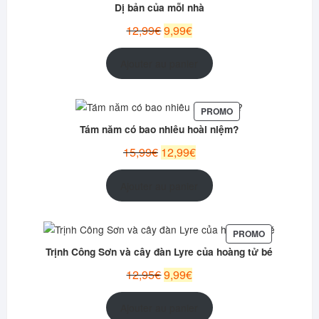
EN
Dị bản của mỗi nhà
PROMOTION
Le
Le
12,99
€
9,99
€
prix
prix
initial
actuel
Ajouter au panier
était :
est :
12,99€.
9,99€.
PRODUIT
PROMO
EN
Tám năm có bao nhiêu hoài niệm?
PROMOTION
Le
Le
15,99
€
12,99
€
prix
prix
initial
actuel
Ajouter au panier
était :
est :
15,99€.
12,99€.
PRODUIT
PROMO
EN
Trịnh Công Sơn và cây đàn Lyre của hoàng tử bé
PROMOTION
Le
Le
12,95
€
9,99
€
prix
prix
initial
actuel
Ajouter au panier