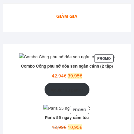
GIẢM GIÁ
PRODUIT
PROMO
EN
Combo Công phu nở đóa sen ngàn cánh (2 tập)
PROMOTION
Le
Le
42,94
€
39,95
€
prix
prix
initial
actuel
Ajouter au panier
était :
est :
42,94€.
39,95€.
PRODUIT
PROMO
EN
Paris 55 ngày cấm túc
PROMOTION
Le
Le
12,99
€
10,95
€
prix
prix