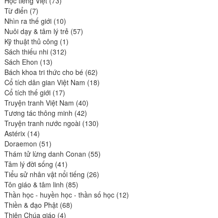
Học tiếng Việt
73
7
produits
Từ điển
7
produits
10
Nhìn ra thế giới
10
produits
57
Nuôi dạy & tâm lý trẻ
57
1
produits
Kỹ thuật thủ công
1
312
produit
Sách thiếu nhi
312
13
produits
Sách Ehon
13
produits
62
Bách khoa tri thức cho bé
62
produits
18
Cổ tích dân gian Việt Nam
18
17
produits
Cổ tích thế giới
17
produits
40
Truyện tranh Việt Nam
40
42
produits
Tương tác thông minh
42
produits
130
Truyện tranh nước ngoài
130
14
produits
Astérix
14
produits
51
Doraemon
51
produits
55
Thám tử lừng danh Conan
55
41
produits
Tâm lý đời sống
41
produits
26
Tiểu sử nhân vật nổi tiếng
26
85
produits
Tôn giáo & tâm linh
85
produits
12
Thần học - huyền học - thần số học
12
68
produits
Thiền & đạo Phật
68
4
produits
Thiên Chúa giáo
4