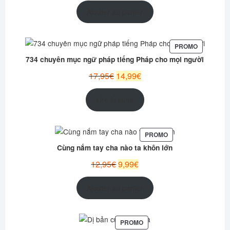
initial
actuel
Ajouter au panier
était :
est :
12,99€.
10,95€.
PRODUIT
PROMO
EN
734 chuyên mục ngữ pháp tiếng Pháp cho mọi người
PROMOTI
Le
Le
17,95
€
14,99
€
prix
prix
initial
actuel
Lire la suite
était :
est :
17,95€.
14,99€.
PRODUIT
PROMO
EN
Cùng nắm tay cha nào ta khôn lớn
PROMOTION
Le
Le
12,95
€
9,99
€
prix
prix
initial
actuel
Ajouter au panier
était :
est :
12,95€.
9,99€.
PRODUIT
PROMO