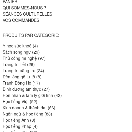
PANIER
QUI SOMMES-NOUS ?
SÉANCES CULTURELLES
VOS COMMANDES
PRODUITS PAR CATEGORIE:
4
Y học sức khoẻ
4
produits
29
Sách song ngữ
29
produits
97
Thủ công mĩ nghệ
97
26
produits
Trang trí Tết
26
produits
24
Trang trí bằng tre
24
8
produits
Đèn lồng gỗ tự tô
8
17
produits
Tranh Đông Hồ
17
produits
27
Dinh dưỡng ẩm thực
27
produits
42
Hôn nhân & tâm lý giới tính
42
52
produits
Học tiếng Việt
52
produits
66
Kinh doanh & thành đạt
66
88
produits
Ngôn ngữ & học tiếng
88
8
produits
Học tiếng Anh
8
produits
4
Học tiếng Pháp
4
73
produits