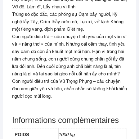
Vỡ đê, Làm đĩ, Lấy nhau vì tình,
Trúng số độc đắc, các phóng sự Cạm bẫy người, Kỹ
nghệ lấy Tây, Cơm thầy cơm cô, Lục xì, vở kịch Không
một tiếng vang, dịch phẩm Giết mẹ.
Con người điêu trá – câu chuyện tình yêu của một văn sĩ
và « nàng thơ » của mình. Nhưng oái oăm thay, tình yêu
say đắm đó còn ẩn khuất một mối hận. Hận vì trong hai
năm chung sống, con người cùng chung chăn gối ấy đã
lừa dối anh. Đến cuối cùng anh chả biết nàng là ai, tên
nàng là gì và tại sao lại gieo nỗi uất hận ấy cho mình?
Con người điêu trá của Vũ Trọng Phụng – câu chuyện
đan xen giữa yêu và hận, chắc chắn sẽ không khỏi khiến
người đọc mủi lòng.
Informations complémentaires
POIDS
1000 kg