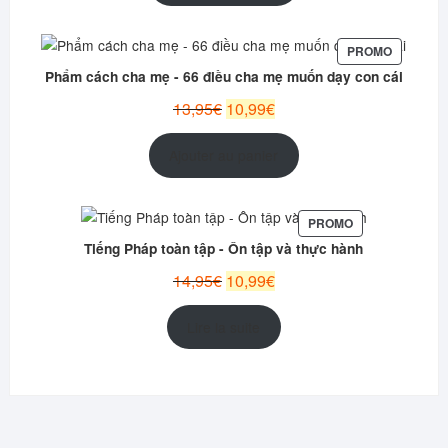
était :
est :
12,95€.
9,99€.
PRODUIT
PROMO
EN
Phẩm cách cha mẹ - 66 điều cha mẹ muốn dạy con cái
PROMOT
Le
Le
13,95
€
10,99
€
prix
prix
initial
actuel
Ajouter au panier
était :
est :
13,95€.
10,99€.
PRODUIT
PROMO
EN
Tiếng Pháp toàn tập - Ôn tập và thực hành
PROMOTION
Le
Le
14,95
€
10,99
€
prix
prix
initial
actuel
Lire la suite
était :
est :
14,95€.
10,99€.