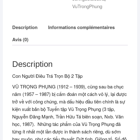
VuTrongPhung
Description
Informations complémentaires
Avis (0)
Description
Con Người Điêu Trá Trọn Bộ 2 Tập
VŨ TRỌNG PHỤNG (1912 – 1939), cũng sau ba chục
năm (1957 – 1987) bị cấm đoán một cách vô lý, lại được
trở về với công chúng, mà dấu hiệu đầu tiên chính là sự
kiện xuất bản bộ Tuyển tập Vũ Trọng Phụng (3 tập,
Nguyễn Đăng Mạnh, Trần Hữu Tá biên soạn, Nxb. Văn
học, 1987). Những tác phẩm của Vũ Trọng Phụng đã
từng ít nhất một lần được in thành sách riêng, dù sớm
hay muộn, như các tiểu thuyết: Dứt tình, Giông tố, Số đỏ,