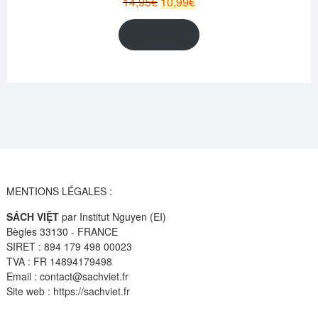
14,95
€
10,99
€
prix
prix
initial
actuel
Lire la suite
était :
est :
14,95€.
10,99€.
MENTIONS LÉGALES :
SÁCH VIỆT
par Institut Nguyen (EI)
Bègles 33130 - FRANCE
SIRET : 894 179 498 00023
TVA : FR 14894179498
Email : contact@sachviet.fr
Site web : https://sachviet.fr