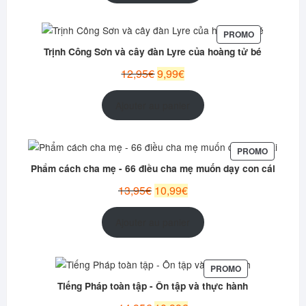
15,99€.
12,99€.
PRODUIT
PROMO
EN
Trịnh Công Sơn và cây đàn Lyre của hoàng tử bé
PROMOTION
Le
Le
12,95
€
9,99
€
prix
prix
initial
actuel
Ajouter au panier
était :
est :
12,95€.
9,99€.
PRODUIT
PROMO
EN
Phẩm cách cha mẹ - 66 điều cha mẹ muốn dạy con cái
PROMOT
Le
Le
13,95
€
10,99
€
prix
prix
initial
actuel
Ajouter au panier
était :
est :
13,95€.
10,99€.
PRODUIT
PROMO
EN
Tiếng Pháp toàn tập - Ôn tập và thực hành
PROMOTION
Le
Le