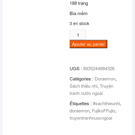
188 trang
Bìa mềm
3 en stock
quantité
de
Ajouter au panier
Doraemon
(Tập
11)
UGS :
8935244884326
Catégories :
Doraemon
,
Sách thiếu nhi
,
Truyện
tranh nước ngoài
Étiquettes :
#sachthieunhi
,
doraemon
,
FujikoFFujio
,
truyentranhnuocngoai