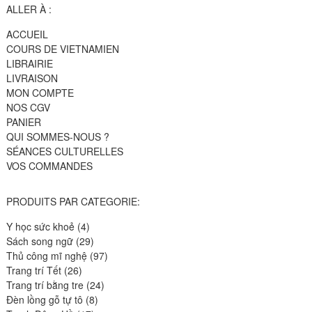
ALLER À :
ACCUEIL
COURS DE VIETNAMIEN
LIBRAIRIE
LIVRAISON
MON COMPTE
NOS CGV
PANIER
QUI SOMMES-NOUS ?
SÉANCES CULTURELLES
VOS COMMANDES
PRODUITS PAR CATEGORIE:
4
Y học sức khoẻ
4
produits
29
Sách song ngữ
29
produits
97
Thủ công mĩ nghệ
97
26
produits
Trang trí Tết
26
produits
24
Trang trí bằng tre
24
8
produits
Đèn lồng gỗ tự tô
8