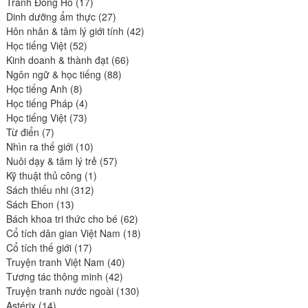
17
produits
Tranh Đông Hồ
17
produits
27
Dinh dưỡng ẩm thực
27
produits
42
Hôn nhân & tâm lý giới tính
42
52
produits
Học tiếng Việt
52
produits
66
Kinh doanh & thành đạt
66
88
produits
Ngôn ngữ & học tiếng
88
8
produits
Học tiếng Anh
8
produits
4
Học tiếng Pháp
4
73
produits
Học tiếng Việt
73
7
produits
Từ điển
7
produits
10
Nhìn ra thế giới
10
produits
57
Nuôi dạy & tâm lý trẻ
57
1
produits
Kỹ thuật thủ công
1
312
produit
Sách thiếu nhi
312
13
produits
Sách Ehon
13
produits
62
Bách khoa tri thức cho bé
62
produits
18
Cổ tích dân gian Việt Nam
18
17
produits
Cổ tích thế giới
17
produits
40
Truyện tranh Việt Nam
40
42
produits
Tương tác thông minh
42
produits
130
Truyện tranh nước ngoài
130
14
produits
Astérix
14