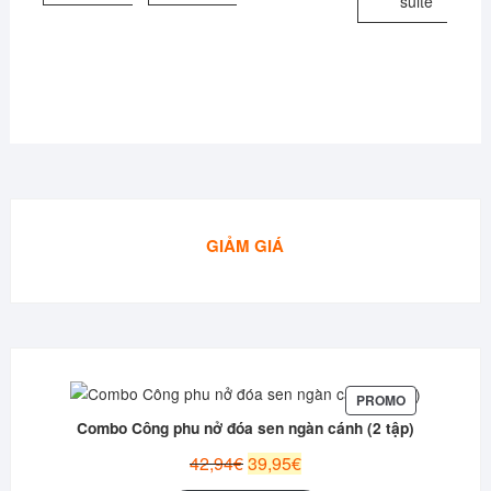
suite
GIẢM GIÁ
PRODUIT
PROMO
EN
Combo Công phu nở đóa sen ngàn cánh (2 tập)
PROMOTION
Le
Le
42,94
€
39,95
€
prix
prix