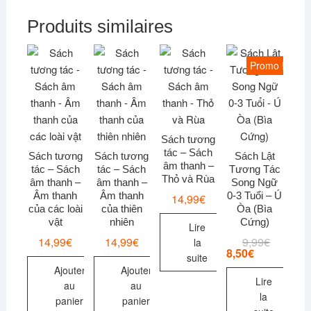
Produits similaires
Promo !
Sách tương
tác – Sách
Sách tương
Sách tương
Sách Lật
âm thanh –
tác – Sách
tác – Sách
Tương Tác
Thỏ và Rùa
âm thanh –
âm thanh –
Song Ngữ
Âm thanh
Âm thanh
0-3 Tuổi – Ú
14,99
€
của các loài
của thiên
Òa (Bìa
vật
nhiên
Cứng)
Lire
14,99
€
14,99
€
9,99
€
Le
Le
la
prix
prix
8,50
€
suite
initial
actuel
Ajouter
Ajouter
était :
est :
Lire
9,99€.
8,50€.
au
au
la
panier
panier