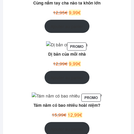
EN
Cùng nắm tay cha nào ta khôn lớn
PROMOTION
Le
Le
12,95
€
9,99
€
prix
prix
initial
actuel
Ajouter au panier
était :
est :
12,95€.
9,99€.
PRODUIT
PROMO
EN
Dị bản của mỗi nhà
PROMOTION
Le
Le
12,99
€
9,99
€
prix
prix
initial
actuel
Ajouter au panier
était :
est :
12,99€.
9,99€.
PRODUIT
PROMO
EN
Tám năm có bao nhiêu hoài niệm?
PROMOTION
Le
Le
15,99
€
12,99
€
prix
prix
initial
actuel
Ajouter au panier
était :
est :