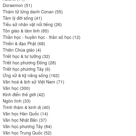
produits
51
Doraemon
51
produits
55
Thám tử lừng danh Conan
55
41
produits
Tâm lý đời sống
41
produits
26
Tiểu sử nhân vật nổi tiếng
26
85
produits
Tôn giáo & tâm linh
85
produits
12
Thần học - huyền học - thần số học
12
68
produits
Thiền & đạo Phật
68
4
produits
Thiên Chúa giáo
4
produits
32
Triết học & tư tưởng
32
produits
28
Triết học phương Đông
28
6
produits
Triết học phương Tây
6
produits
162
Ứng xử & kỹ năng sống
162
produits
71
Văn hoá & lịch sử Việt Nam
71
300
produits
Văn học
300
produits
42
Kinh điển thế giới
42
33
produits
Ngôn tình
33
produits
40
Trinh thám & kinh dị
40
14
produits
Văn học Hàn Quốc
14
37
produits
Văn học Nhật Bản
37
produits
84
Văn học phương Tây
84
52
produits
Văn học Trung Quốc
52