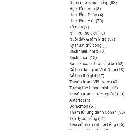
88
produi
Ngôn ngữ & học tiếng
88
8
produit
Học tiếng Anh
8
produits
4
Học tiếng Pháp
4
produits
73
Học tiếng Việt
73
7
produits
Từ điển
7
produits
10
Nhìn ra thế giới
10
produits
57
Nuôi dạy & tâm lý trẻ
57
1
produits
Kỹ thuật thủ công
1
312
produit
Sách thiếu nhi
312
13
produits
Sách Ehon
13
produits
62
Bách khoa tri thức cho bé
62
prod
18
Cổ tích dân gian Việt Nam
18
17
pro
Cổ tích thế giới
17
produits
40
Truyện tranh Việt Nam
40
42
produi
Tương tác thông minh
42
produit
130
Truyện tranh nước ngoài
130
14
pro
Astérix
14
produits
51
Doraemon
51
produits
55
Thám tử lừng danh Conan
55
41
pro
Tâm lý đời sống
41
produits
26
Tiểu sử nhân vật nổi tiếng
26