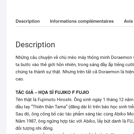
Description
Informations complémentaires
Avis 
Description
Những câu chuyện về chú mèo máy thông minh Doraemon và
ta bước vào thế giới hồn nhiên, trong sáng đầy ắp tiếng cư
chúng ta thành sự thật. Nhưng trên tất cả Doraemon là hiệ
cao.
TÁC GIẢ – HỌA SĨ FUJIKO F FUJIO
Tên thật là Fujimoto Hiroshi. Ông sinh ngày 1 tháng 12 nă
đầu tay “Thiên thần Tama” (đăng dài kì trên báo học sinh ti
Sau đó, ông công bố các tác phẩm sáng tác cùng Abiko Moto
Năm 1987, ông ngừng hợp tác với Abiko, lấy bút danh là FU
đối tượng nhi đồng.