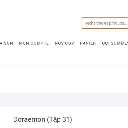
RAISON
MON COMPTE
NOS CGV
PANIER
QUI SOMME
Doraemon (Tập 31)