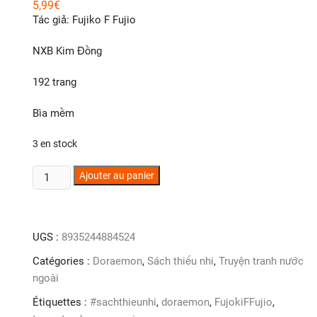
5,99
€
Tác giả: Fujiko F Fujio
NXB Kim Đồng
192 trang
Bìa mềm
3 en stock
quantité
Ajouter au panier
de
Doraemon
(Tập
UGS :
8935244884524
31)
Catégories :
Doraemon
,
Sách thiếu nhi
,
Truyện tranh nước
ngoài
Étiquettes :
#sachthieunhi
,
doraemon
,
FujokiFFujio
,