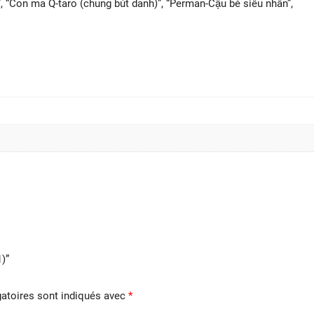
, “Con ma Q-taro (chung bút danh)”, “Perman-Cậu bé siêu nhân”,
)”
atoires sont indiqués avec
*