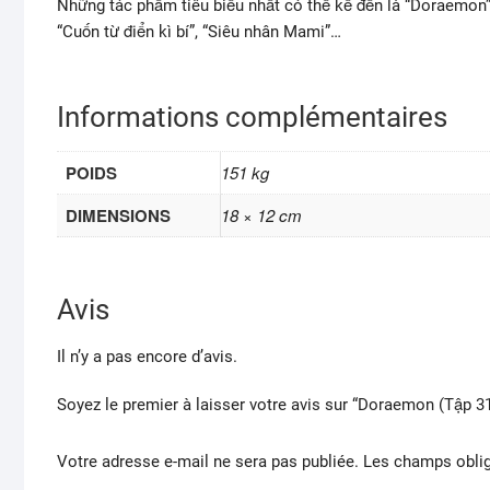
Những tác phẩm tiêu biểu nhất có thể kể đến là “Doraemon”
“Cuốn từ điển kì bí”, “Siêu nhân Mami”…
Informations complémentaires
POIDS
151 kg
DIMENSIONS
18 × 12 cm
Avis
Il n’y a pas encore d’avis.
Soyez le premier à laisser votre avis sur “Doraemon (Tập 31
Votre adresse e-mail ne sera pas publiée.
Les champs oblig