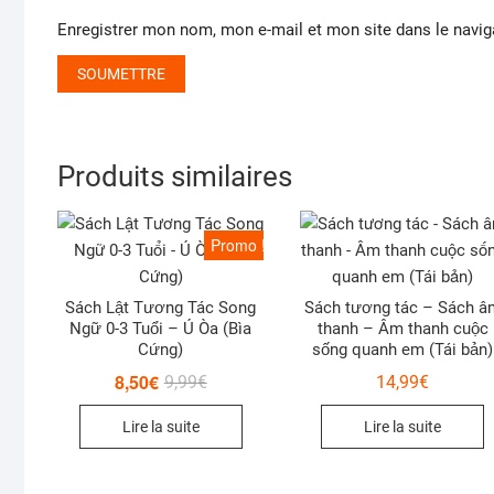
Enregistrer mon nom, mon e-mail et mon site dans le navi
Produits similaires
Promo !
Sách Lật Tương Tác Song
Sách tương tác – Sách â
Ngữ 0-3 Tuổi – Ú Òa (Bìa
thanh – Âm thanh cuộc
Cứng)
sống quanh em (Tái bản)
8,50
€
Le
Le
9,99
€
14,99
€
prix
prix
initial
actuel
Lire la suite
Lire la suite
était :
est :
9,99€.
8,50€.