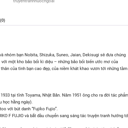
truyentranhnuocngoai
(0)
 nhóm bạn Nobita, Shizuka, Suneo, Jaian, Dekisugi sẽ đưa chúng
ời với một kho bảo bối kì diệu – những bảo bối biến ước mơ của
n thân của tình bạn cao đẹp, của niềm khát khao vươn tới những tầm
m 1933 tại tỉnh Toyama, Nhật Bản. Năm 1951 ông cho ra đời tác phẩ
ểu học hằng ngày).
o với bút danh “Fujiko Fujio”.
JIKO F FUJIO và bắt đầu chuyển sang sáng tác truyện tranh hướng tớ