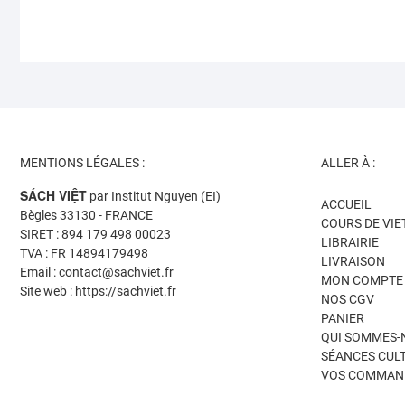
MENTIONS LÉGALES :
ALLER À :
SÁCH VIỆT
par Institut Nguyen (EI)
ACCUEIL
Bègles 33130 - FRANCE
COURS DE VI
SIRET : 894 179 498 00023
LIBRAIRIE
TVA : FR 14894179498
LIVRAISON
Email : contact@sachviet.fr
MON COMPTE
Site web : https://sachviet.fr
NOS CGV
PANIER
QUI SOMMES-
SÉANCES CUL
VOS COMMAN