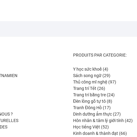
PRODUITS PAR CATEGORIE:
4
Y học sức khoẻ
4
produits
29
ETNAMIEN
Sách song ngữ
29
produits
97
Thủ công mĩ nghệ
97
26
produits
Trang trí Tết
26
produits
24
Trang trí bằng tre
24
8
produits
Đèn lồng gỗ tự tô
8
17
produits
Tranh Đông Hồ
17
produits
27
NOUS ?
Dinh dưỡng ẩm thực
27
produits
42
TURELLES
Hôn nhân & tâm lý giới tính
42
52
pro
DES
Học tiếng Việt
52
produits
66
Kinh doanh & thành đạt
66