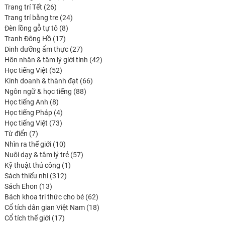
26
produits
Trang trí Tết
26
produits
24
Trang trí bằng tre
24
8
produits
Đèn lồng gỗ tự tô
8
17
produits
Tranh Đông Hồ
17
produits
27
Dinh dưỡng ẩm thực
27
produits
42
Hôn nhân & tâm lý giới tính
42
52
produits
Học tiếng Việt
52
produits
66
Kinh doanh & thành đạt
66
88
produits
Ngôn ngữ & học tiếng
88
8
produits
Học tiếng Anh
8
produits
4
Học tiếng Pháp
4
73
produits
Học tiếng Việt
73
7
produits
Từ điển
7
produits
10
Nhìn ra thế giới
10
produits
57
Nuôi dạy & tâm lý trẻ
57
1
produits
Kỹ thuật thủ công
1
312
produit
Sách thiếu nhi
312
13
produits
Sách Ehon
13
produits
62
Bách khoa tri thức cho bé
62
produits
18
Cổ tích dân gian Việt Nam
18
17
produits
Cổ tích thế giới
17