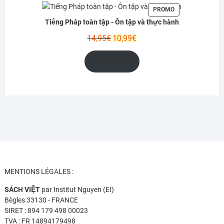
PRODUIT
PROMO
EN
Tiếng Pháp toàn tập - Ôn tập và thực hành
PROMOTION
Le
Le
14,95
€
10,99
€
prix
prix
initial
actuel
Lire la suite
était :
est :
14,95€.
10,99€.
MENTIONS LÉGALES :
SÁCH VIỆT
par Institut Nguyen (EI)
Bègles 33130 - FRANCE
SIRET : 894 179 498 00023
TVA : FR 14894179498