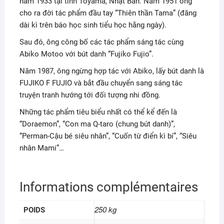
năm 1933 tại tỉnh Toyama, Nhật Bản. Năm 1951 ông
cho ra đời tác phẩm đầu tay “Thiên thần Tama” (đăng
dài kì trên báo học sinh tiểu học hằng ngày).
Sau đó, ông công bố các tác phẩm sáng tác cùng
Abiko Motoo với bút danh “Fujiko Fujio”.
Năm 1987, ông ngừng hợp tác với Abiko, lấy bút danh là
FUJIKO F FUJIO và bắt đầu chuyển sang sáng tác
truyện tranh hướng tới đối tượng nhi đồng.
Những tác phẩm tiêu biểu nhất có thể kể đến là
“Doraemon”, “Con ma Q-taro (chung bút danh)”,
“Perman-Cậu bé siêu nhân”, “Cuốn từ điển kì bí”, “Siêu
nhân Mami”…
Informations complémentaires
250 kg
POIDS