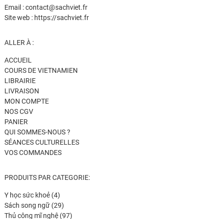
Email : contact@sachviet.fr
Site web : https://sachviet.fr
ALLER À :
ACCUEIL
COURS DE VIETNAMIEN
LIBRAIRIE
LIVRAISON
MON COMPTE
NOS CGV
PANIER
QUI SOMMES-NOUS ?
SÉANCES CULTURELLES
VOS COMMANDES
PRODUITS PAR CATEGORIE:
4
Y học sức khoẻ
4
produits
29
Sách song ngữ
29
produits
97
Thủ công mĩ nghệ
97