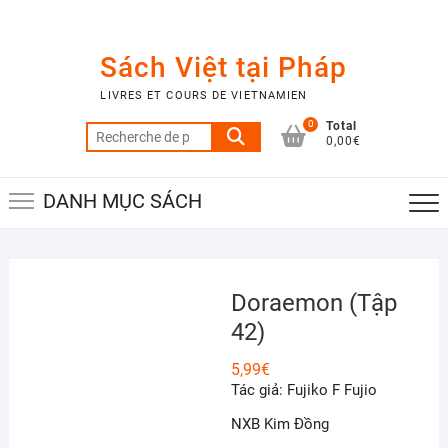
Skip
to
content
Sách Việt tại Pháp
LIVRES ET COURS DE VIETNAMIEN
0
Total
Recherche
0,00€
pour :
DANH MỤC SÁCH
Doraemon (Tập
42)
5,99
€
Tác giả: Fujiko F Fujio
NXB Kim Đồng