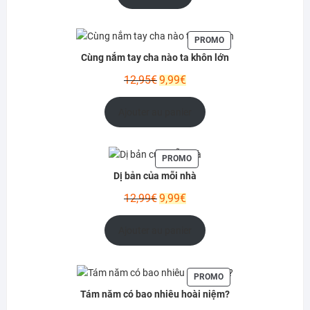
était :
est :
17,95€.
14,99€.
PRODUIT
PROMO
EN
Cùng nắm tay cha nào ta khôn lớn
PROMOTION
Le
Le
12,95
€
9,99
€
prix
prix
initial
actuel
Ajouter au panier
était :
est :
12,95€.
9,99€.
PRODUIT
PROMO
EN
Dị bản của mỗi nhà
PROMOTION
Le
Le
12,99
€
9,99
€
prix
prix
initial
actuel
Ajouter au panier
était :
est :
12,99€.
9,99€.
PRODUIT
PROMO
EN
Tám năm có bao nhiêu hoài niệm?
PROMOTION