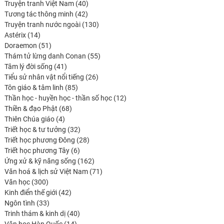
produits
40
Truyện tranh Việt Nam
40
42
produits
Tương tác thông minh
42
produits
130
Truyện tranh nước ngoài
130
14
produits
Astérix
14
produits
51
Doraemon
51
produits
55
Thám tử lừng danh Conan
55
41
produits
Tâm lý đời sống
41
produits
26
Tiểu sử nhân vật nổi tiếng
26
85
produits
Tôn giáo & tâm linh
85
produits
12
Thần học - huyền học - thần số học
12
68
produits
Thiền & đạo Phật
68
4
produits
Thiên Chúa giáo
4
produits
32
Triết học & tư tưởng
32
produits
28
Triết học phương Đông
28
6
produits
Triết học phương Tây
6
produits
162
Ứng xử & kỹ năng sống
162
produits
71
Văn hoá & lịch sử Việt Nam
71
300
produits
Văn học
300
produits
42
Kinh điển thế giới
42
33
produits
Ngôn tình
33
produits
40
Trinh thám & kinh dị
40
14
produits
Văn học Hàn Quốc
14