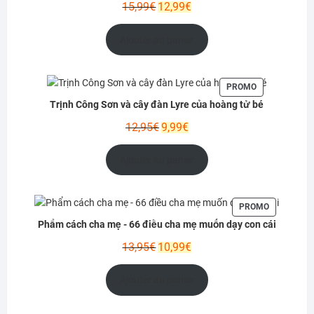
Le
Le
15,99
€
12,99
€
prix
prix
initial
actuel
Ajouter au panier
était :
est :
15,99€.
12,99€.
PRODUIT
PROMO
EN
Trịnh Công Sơn và cây đàn Lyre của hoàng tử bé
PROMOTION
Le
Le
12,95
€
9,99
€
prix
prix
initial
actuel
Ajouter au panier
était :
est :
12,95€.
9,99€.
PRODUIT
PROMO
EN
Phẩm cách cha mẹ - 66 điều cha mẹ muốn dạy con cái
PROMOTIO
Le
Le
13,95
€
10,99
€
prix
prix
initial
actuel
Ajouter au panier
était :
est :
13,95€.
10,99€.