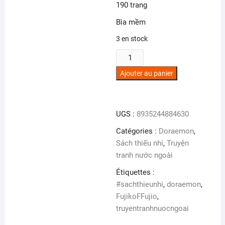
190 trang
Bìa mềm
3 en stock
quantité
de
Ajouter au panier
Doraemon
(Tập
42)
UGS :
8935244884630
Catégories :
Doraemon
,
Sách thiếu nhi
,
Truyện
tranh nước ngoài
Étiquettes :
#sachthieunhi
,
doraemon
,
FujikoFFujio
,
truyentranhnuocngoai