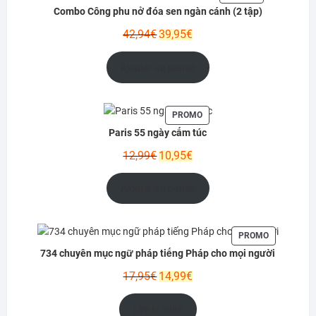
EN
Combo Công phu nở đóa sen ngàn cánh (2 tập)
PROMOTION
Le
Le
42,94
€
39,95
€
prix
prix
initial
actuel
Ajouter au panier
était :
est :
42,94€.
39,95€.
PRODUIT
PROMO
EN
Paris 55 ngày cấm túc
PROMOTION
Le
Le
12,99
€
10,95
€
prix
prix
initial
actuel
Ajouter au panier
était :
est :
12,99€.
10,95€.
PRODUIT
PROMO
EN
734 chuyên mục ngữ pháp tiếng Pháp cho mọi người
PROMOTIO
Le
Le
17,95
€
14,99
€
prix
prix
initial
actuel
Lire la suite