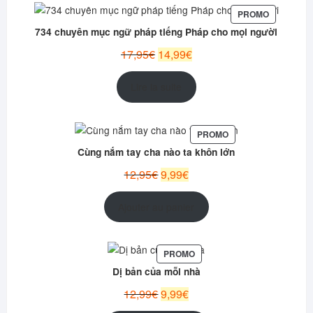
PRODUIT
PROMO
EN
734 chuyên mục ngữ pháp tiếng Pháp cho mọi người
PROMOTI
Le
Le
17,95
€
14,99
€
prix
prix
initial
actuel
Lire la suite
était :
est :
17,95€.
14,99€.
PRODUIT
PROMO
EN
Cùng nắm tay cha nào ta khôn lớn
PROMOTION
Le
Le
12,95
€
9,99
€
prix
prix
initial
actuel
Ajouter au panier
était :
est :
12,95€.
9,99€.
PRODUIT
PROMO
EN
Dị bản của mỗi nhà
PROMOTION
Le
Le
12,99
€
9,99
€
prix
prix