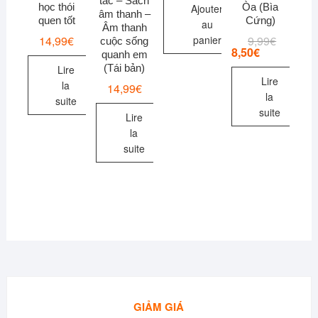
tác – Sách
học thói
Òa (Bìa
Ajouter
âm thanh –
quen tốt
Cứng)
au
Âm thanh
14,99
€
9,99
€
Le
Le
panier
cuộc sống
prix
prix
8,50
€
quanh em
initial
actuel
(Tái bản)
Lire
était :
est :
Lire
9,99€.
8,50€.
la
14,99
€
la
suite
suite
Lire
la
suite
GIẢM GIÁ