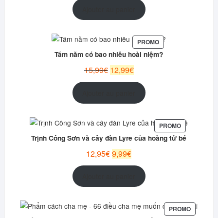
initial
actuel
Ajouter au panier
était :
est :
12,99€.
9,99€.
PRODUIT
PROMO
EN
Tám năm có bao nhiêu hoài niệm?
PROMOTION
Le
Le
15,99
€
12,99
€
prix
prix
initial
actuel
Ajouter au panier
était :
est :
15,99€.
12,99€.
PRODUIT
PROMO
EN
Trịnh Công Sơn và cây đàn Lyre của hoàng tử bé
PROMOTION
Le
Le
12,95
€
9,99
€
prix
prix
initial
actuel
Ajouter au panier
était :
est :
12,95€.
9,99€.
PRODUIT
PROMO
EN