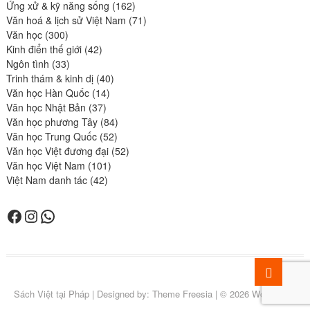
produits
162
Ứng xử & kỹ năng sống
162
produits
71
Văn hoá & lịch sử Việt Nam
71
300
produits
Văn học
300
produits
42
Kinh điển thế giới
42
33
produits
Ngôn tình
33
produits
40
Trinh thám & kinh dị
40
14
produits
Văn học Hàn Quốc
14
37
produits
Văn học Nhật Bản
37
produits
84
Văn học phương Tây
84
52
produits
Văn học Trung Quốc
52
produits
52
Văn học Việt đương đại
52
101
produits
Văn học Việt Nam
101
42
produits
Việt Nam danh tác
42
produits
Facebook
Instagram
WhatsApp
Go
to
Accueil
NOS
LIVRAISON
POUR
QUI
COURS
VOS
PANIER
SÉANCE
Sách Việt tại Pháp
| Designed by:
Theme Freesia
| © 2026
WordPress
top
CGV
CONTACTER
SOMMES-
DE
COMMANDES
CULTUR