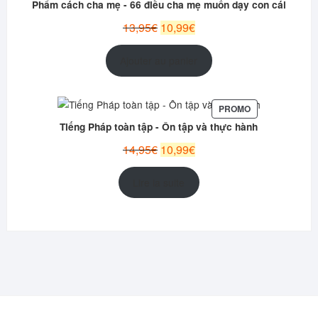
Phẩm cách cha mẹ - 66 điều cha mẹ muốn dạy con cái
PROMOT
Le
Le
13,95
€
10,99
€
prix
prix
initial
actuel
Ajouter au panier
était :
est :
13,95€.
10,99€.
PRODUIT
PROMO
EN
Tiếng Pháp toàn tập - Ôn tập và thực hành
PROMOTION
Le
Le
14,95
€
10,99
€
prix
prix
initial
actuel
Lire la suite
était :
est :
14,95€.
10,99€.