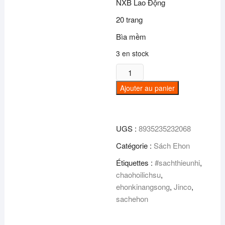
NXB Lao Động
20 trang
Bìa mềm
3 en stock
quantité
de
Ajouter au panier
Ehon
kĩ
năng
UGS :
8935235232068
sống
-
Catégorie :
Sách Ehon
Chào
Étiquettes :
#sachthieunhi
,
hỏi
chaohoilichsu
,
lịch
ehonkinangsong
,
Jinco
,
sự
sachehon