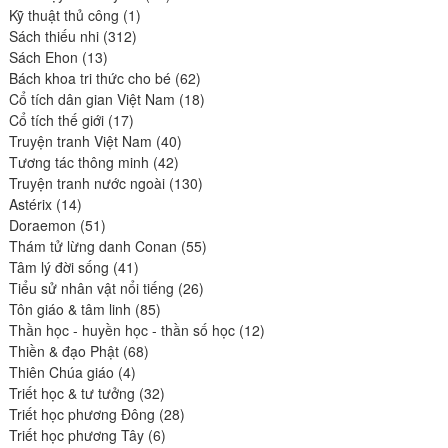
1
produits
Kỹ thuật thủ công
1
312
produit
Sách thiếu nhi
312
13
produits
Sách Ehon
13
produits
62
Bách khoa tri thức cho bé
62
produits
18
Cổ tích dân gian Việt Nam
18
17
produits
Cổ tích thế giới
17
produits
40
Truyện tranh Việt Nam
40
42
produits
Tương tác thông minh
42
produits
130
Truyện tranh nước ngoài
130
14
produits
Astérix
14
produits
51
Doraemon
51
produits
55
Thám tử lừng danh Conan
55
41
produits
Tâm lý đời sống
41
produits
26
Tiểu sử nhân vật nổi tiếng
26
85
produits
Tôn giáo & tâm linh
85
produits
12
Thần học - huyền học - thần số học
12
68
produits
Thiền & đạo Phật
68
4
produits
Thiên Chúa giáo
4
produits
32
Triết học & tư tưởng
32
produits
28
Triết học phương Đông
28
6
produits
Triết học phương Tây
6