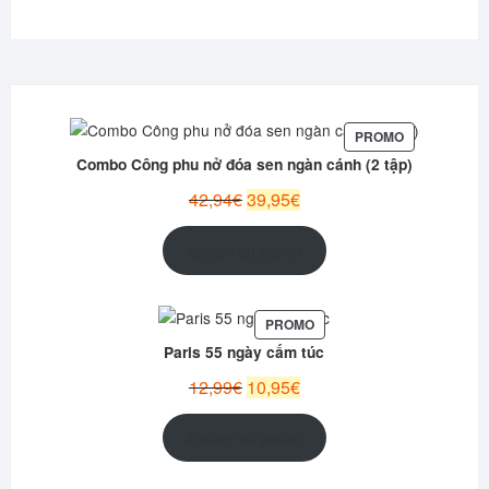
PRODUIT
PROMO
EN
Combo Công phu nở đóa sen ngàn cánh (2 tập)
PROMOTION
Le
Le
42,94
€
39,95
€
prix
prix
initial
actuel
Ajouter au panier
était :
est :
42,94€.
39,95€.
PRODUIT
PROMO
EN
Paris 55 ngày cấm túc
PROMOTION
Le
Le
12,99
€
10,95
€
prix
prix
initial
actuel
Ajouter au panier
était :
est :
12,99€.
10,95€.