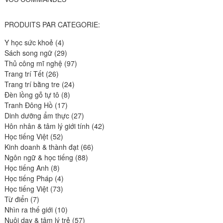
PRODUITS PAR CATEGORIE:
4
Y học sức khoẻ
4
produits
29
Sách song ngữ
29
produits
97
Thủ công mĩ nghệ
97
26
produits
Trang trí Tết
26
produits
24
Trang trí bằng tre
24
8
produits
Đèn lồng gỗ tự tô
8
17
produits
Tranh Đông Hồ
17
produits
27
Dinh dưỡng ẩm thực
27
produits
42
Hôn nhân & tâm lý giới tính
42
52
produits
Học tiếng Việt
52
produits
66
Kinh doanh & thành đạt
66
88
produits
Ngôn ngữ & học tiếng
88
8
produits
Học tiếng Anh
8
produits
4
Học tiếng Pháp
4
73
produits
Học tiếng Việt
73
7
produits
Từ điển
7
produits
10
Nhìn ra thế giới
10
produits
57
Nuôi dạy & tâm lý trẻ
57