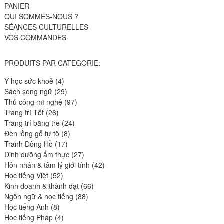
PANIER
QUI SOMMES-NOUS ?
SÉANCES CULTURELLES
VOS COMMANDES
PRODUITS PAR CATEGORIE:
4
Y học sức khoẻ
4
produits
29
Sách song ngữ
29
produits
97
Thủ công mĩ nghệ
97
26
produits
Trang trí Tết
26
produits
24
Trang trí bằng tre
24
8
produits
Đèn lồng gỗ tự tô
8
17
produits
Tranh Đông Hồ
17
produits
27
Dinh dưỡng ẩm thực
27
produits
42
Hôn nhân & tâm lý giới tính
42
52
produits
Học tiếng Việt
52
produits
66
Kinh doanh & thành đạt
66
88
produits
Ngôn ngữ & học tiếng
88
8
produits
Học tiếng Anh
8
produits
4
Học tiếng Pháp
4