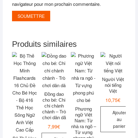
navigateur pour mon prochain commentaire.
Produits similaires
Người Việt
nói tiếng
Việt
Đồng dao
10,75
€
cho bé: Chi
chi chành
Phương
chành – Trò
Ajouter
ngữ Việt
chơi dân dã
au
Nam: Từ
7,99
€
panier
nhà ra ngõ –
Từ vựng