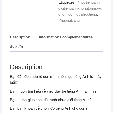
Étiquettes :
#hoctienganh
,
đồng
gioitienganhkhongtonmayd
ong
,
ngonngu&hoctieng
,
PhuongDang
Description
Informations complémentaires
Avis (0)
Description
Bạn đắn đo chưa rõ con mình nên học tiếng Anh từ mấy
tuổi?
Bạn muốn tìm hiểu về việc dạy trẻ tiếng Anh tại nhà?
Bạn muốn giúp con, dù mình chưa giỏi tiếng Anh?
Bạn băn khoăn về chọn lớp tiếng Anh cho con?