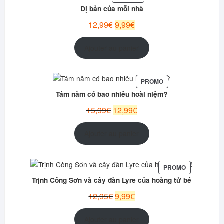
EN
Dị bản của mỗi nhà
PROMOTION
Le
Le
12,99
€
9,99
€
prix
prix
initial
actuel
Ajouter au panier
était :
est :
12,99€.
9,99€.
PRODUIT
PROMO
EN
Tám năm có bao nhiêu hoài niệm?
PROMOTION
Le
Le
15,99
€
12,99
€
prix
prix
initial
actuel
Ajouter au panier
était :
est :
15,99€.
12,99€.
PRODUIT
PROMO
EN
Trịnh Công Sơn và cây đàn Lyre của hoàng tử bé
PROMOTION
Le
Le
12,95
€
9,99
€
prix
prix
initial
actuel
Ajouter au panier