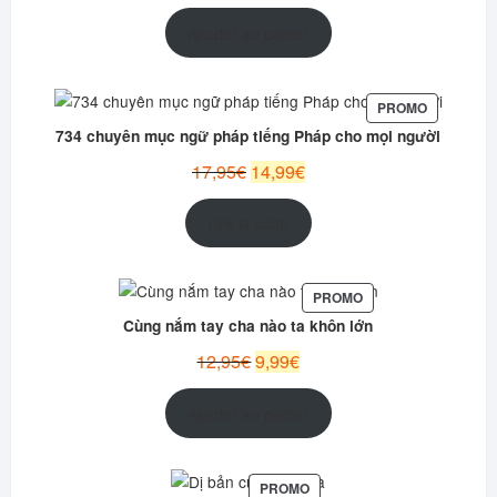
prix
prix
initial
actuel
Ajouter au panier
était :
est :
12,99€.
10,95€.
PRODUIT
PROMO
EN
734 chuyên mục ngữ pháp tiếng Pháp cho mọi người
PROMOTI
Le
Le
17,95
€
14,99
€
prix
prix
initial
actuel
Lire la suite
était :
est :
17,95€.
14,99€.
PRODUIT
PROMO
EN
Cùng nắm tay cha nào ta khôn lớn
PROMOTION
Le
Le
12,95
€
9,99
€
prix
prix
initial
actuel
Ajouter au panier
était :
est :
12,95€.
9,99€.
PRODUIT
PROMO