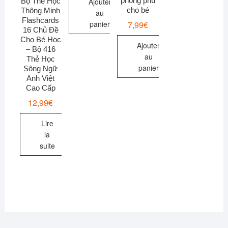
phong phú
Bộ Thẻ Học
Ajouter
cho bé
Thông Minh
au
Flashcards
7,99
€
panier
16 Chủ Đề
Cho Bé Học
Ajouter
– Bộ 416
au
Thẻ Học
panier
Sông Ngữ
Anh Việt
Cao Cấp
12,99
€
Lire
la
suite