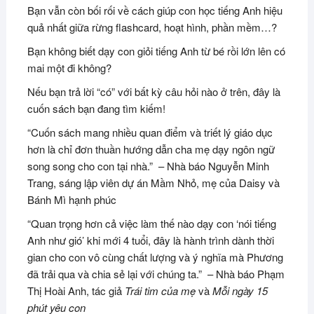
Bạn vẫn còn bối rối về cách giúp con học tiếng Anh hiệu
quả nhất giữa rừng flashcard, hoạt hình, phần mềm…?
Bạn không biết dạy con giỏi tiếng Anh từ bé rồi lớn lên có
mai một đi không?
Nếu bạn trả lời “có” với bất kỳ câu hỏi nào ở trên, đây là
cuốn sách bạn đang tìm kiếm!
“Cuốn sách mang nhiều quan điểm và triết lý giáo dục
hơn là chỉ đơn thuần hướng dẫn cha mẹ dạy ngôn ngữ
song song cho con tại nhà.” – Nhà báo Nguyễn Minh
Trang, sáng lập viên dự án Mầm Nhỏ, mẹ của Daisy và
Bánh Mì hạnh phúc
“Quan trọng hơn cả việc làm thế nào dạy con ‘nói tiếng
Anh như gió’ khi mới 4 tuổi, đây là hành trình dành thời
gian cho con vô cùng chất lượng và ý nghĩa mà Phương
đã trải qua và chia sẻ lại với chúng ta.” – Nhà báo Phạm
Thị Hoài Anh, tác giả
Trái tim của mẹ
và
Mỗi ngày 15
phút yêu con