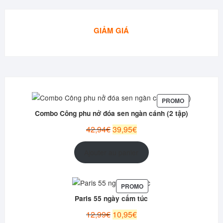
GIẢM GIÁ
PRODUIT
PROMO
EN
Combo Công phu nở đóa sen ngàn cánh (2 tập)
PROMOTION
Le
Le
42,94
€
39,95
€
prix
prix
initial
actuel
Ajouter au panier
était :
est :
42,94€.
39,95€.
PRODUIT
PROMO
EN
Paris 55 ngày cấm túc
PROMOTION
Le
Le
12,99
€
10,95
€