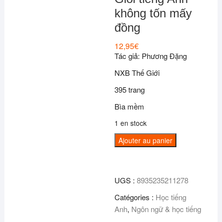
không tốn mấy
đồng
12,95
€
Tác giả: Phương Đặng
NXB Thế Giới
395 trang
Bìa mềm
1 en stock
quantité
Ajouter au panier
de
Giỏi
tiếng
UGS :
8935235211278
Anh
Catégories :
Học tiếng
không
Anh
,
Ngôn ngữ & học tiếng
tốn
mấy