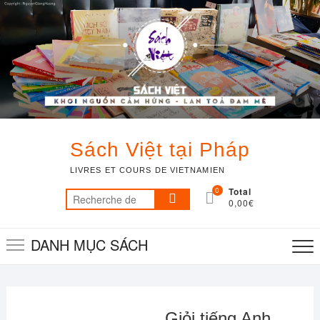
Skip
to
content
Sách Việt tại Pháp
LIVRES ET COURS DE VIETNAMIEN
0
Total
Recherche
0,00€
pour :
DANH MỤC SÁCH
Giỏi tiếng Anh