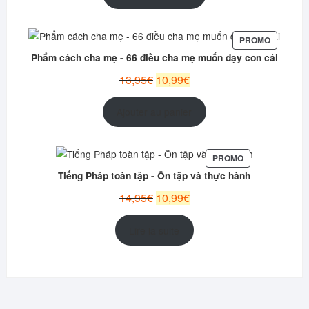
était :
est :
12,95€.
9,99€.
PRODUIT
PROMO
EN
Phẩm cách cha mẹ - 66 điều cha mẹ muốn dạy con cái
PROMOT
Le
Le
13,95
€
10,99
€
prix
prix
initial
actuel
Ajouter au panier
était :
est :
13,95€.
10,99€.
PRODUIT
PROMO
EN
Tiếng Pháp toàn tập - Ôn tập và thực hành
PROMOTION
Le
Le
14,95
€
10,99
€
prix
prix
initial
actuel
Lire la suite
était :
est :
14,95€.
10,99€.