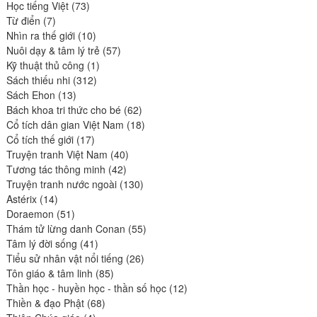
73
produits
Học tiếng Việt
73
7
produits
Từ điển
7
produits
10
Nhìn ra thế giới
10
produits
57
Nuôi dạy & tâm lý trẻ
57
1
produits
Kỹ thuật thủ công
1
312
produit
Sách thiếu nhi
312
13
produits
Sách Ehon
13
produits
62
Bách khoa tri thức cho bé
62
produits
18
Cổ tích dân gian Việt Nam
18
17
produits
Cổ tích thế giới
17
produits
40
Truyện tranh Việt Nam
40
42
produits
Tương tác thông minh
42
produits
130
Truyện tranh nước ngoài
130
14
produits
Astérix
14
produits
51
Doraemon
51
produits
55
Thám tử lừng danh Conan
55
41
produits
Tâm lý đời sống
41
produits
26
Tiểu sử nhân vật nổi tiếng
26
85
produits
Tôn giáo & tâm linh
85
produits
12
Thần học - huyền học - thần số học
12
68
produits
Thiền & đạo Phật
68
4
produits