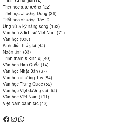
Thiên Chúa giáo
4
produits
32
Triết học & tư tưởng
32
produits
28
Triết học phương Đông
28
6
produits
Triết học phương Tây
6
produits
162
Ứng xử & kỹ năng sống
162
produits
71
Văn hoá & lịch sử Việt Nam
71
300
produits
Văn học
300
produits
42
Kinh điển thế giới
42
33
produits
Ngôn tình
33
produits
40
Trinh thám & kinh dị
40
14
produits
Văn học Hàn Quốc
14
37
produits
Văn học Nhật Bản
37
produits
84
Văn học phương Tây
84
52
produits
Văn học Trung Quốc
52
produits
52
Văn học Việt đương đại
52
101
produits
Văn học Việt Nam
101
42
produits
Việt Nam danh tác
42
produits
Facebook
Instagram
WhatsApp