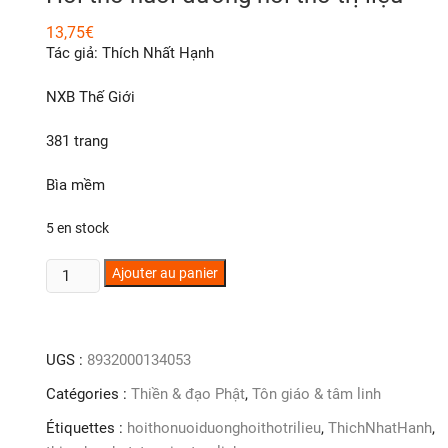
13,75
€
Tác giả: Thích Nhất Hạnh
NXB Thế Giới
381 trang
Bìa mềm
5 en stock
quantité
Ajouter au panier
de
Hơi
thở
UGS :
8932000134053
nuôi
dưỡng
Catégories :
Thiền & đạo Phật
,
Tôn giáo & tâm linh
hơi
Étiquettes :
hoithonuoiduonghoithotrilieu
,
ThichNhatHanh
,
thở