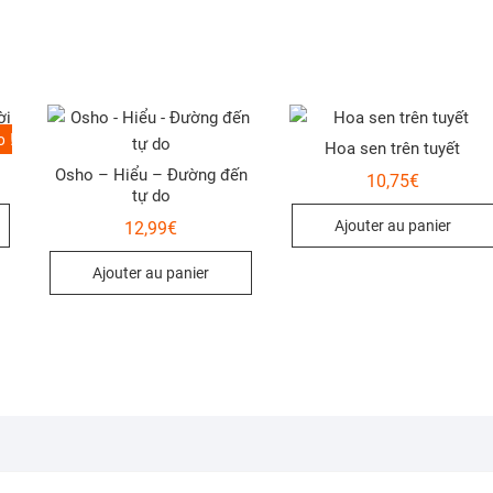
 !
i
Hoa sen trên tuyết
Osho – Hiểu – Đường đến
10,75
€
tự do
l
Ajouter au panier
12,99
€
:
€.
.
Ajouter au panier