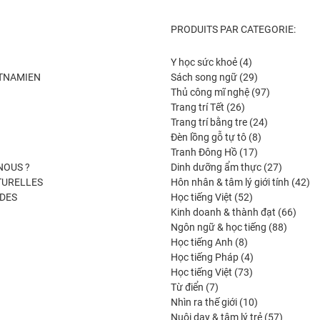
PRODUITS PAR CATEGORIE:
4
Y học sức khoẻ
4
produits
29
ETNAMIEN
Sách song ngữ
29
produits
97
Thủ công mĩ nghệ
97
26
produits
Trang trí Tết
26
produits
24
Trang trí bằng tre
24
8
produits
Đèn lồng gỗ tự tô
8
17
produits
Tranh Đông Hồ
17
produits
27
NOUS ?
Dinh dưỡng ẩm thực
27
produits
42
TURELLES
Hôn nhân & tâm lý giới tính
42
52
pro
DES
Học tiếng Việt
52
produits
66
Kinh doanh & thành đạt
66
88
produi
Ngôn ngữ & học tiếng
88
8
produits
Học tiếng Anh
8
produits
4
Học tiếng Pháp
4
73
produits
Học tiếng Việt
73
7
produits
Từ điển
7
produits
10
Nhìn ra thế giới
10
produits
57
Nuôi dạy & tâm lý trẻ
57