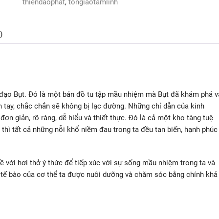
thiendaophat
,
tongiaotamlinh
trị
liệu
)
 đạo Bụt. Đó là một bản đồ tu tập mầu nhiệm mà Bụt đã khám phá v
 tay, chắc chắn sẽ không bị lạc đường. Những chỉ dẫn của kinh
n giản, rõ ràng, dễ hiểu và thiết thực. Đó là cả một kho tàng tuệ
 thì tất cả những nỗi khổ niềm đau trong ta đều tan biến, hạnh phúc
 với hơi thở ý thức để tiếp xúc với sự sống mầu nhiệm trong ta và
g tế bào của cơ thể ta được nuôi dưỡng và chăm sóc bằng chính khả