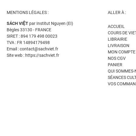
MENTIONS LÉGALES :
ALLER À :
SÁCH VIỆT
par Institut Nguyen (EI)
ACCUEIL
Bègles 33130 - FRANCE
COURS DE VI
SIRET : 894 179 498 00023
LIBRAIRIE
TVA : FR 14894179498
LIVRAISON
Email : contact@sachviet.fr
MON COMPTE
Site web : https://sachviet.fr
NOS CGV
PANIER
QUI SOMMES-
SÉANCES CUL
VOS COMMAN