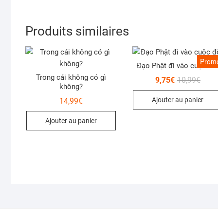
Produits similaires
Promo
Đạo Phật đi vào cuộc đờ
Trong cái không có gì
Le
Le
9,75
€
10,99
€
prix
prix
không?
initial
actue
Ajouter au panier
14,99
€
était 
est :
10,99
9,75€
Ajouter au panier