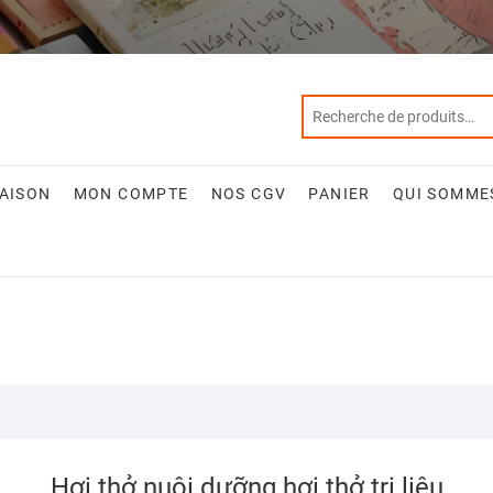
RAISON
MON COMPTE
NOS CGV
PANIER
QUI SOMME
Hơi thở nuôi dưỡng hơi thở trị liệu