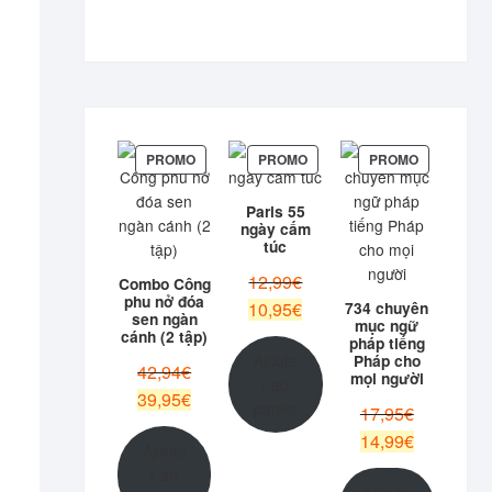
PRODUIT
PRODUIT
PRODUIT
PROMO
PROMO
PROMO
EN
EN
EN
PROMOTION
PROMOTION
PROMOTIO
Paris 55
ngày cấm
túc
Le
12,99
€
Combo Công
phu nở đóa
prix
Le
10,95
€
734 chuyên
sen ngàn
mục ngữ
initial
prix
cánh (2 tập)
pháp tiếng
était :
actuel
Pháp cho
Ajoute
Le
42,94
€
12,99€.
mọi người
est :
r au
prix
Le
39,95
€
10,95€.
panier
Le
17,95
€
initial
prix
prix
Le
14,99
€
était :
actuel
Ajoute
initial
prix
42,94€.
est :
r au
était :
actuel