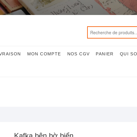
IVRAISON
MON COMPTE
NOS CGV
PANIER
QUI S
Kafka bên bờ biển