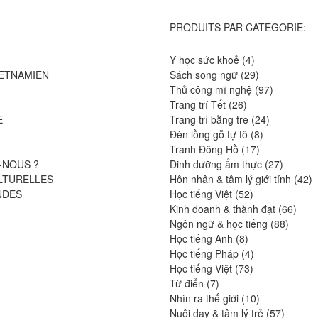
PRODUITS PAR CATEGORIE:
4
Y học sức khoẻ
4
produits
29
IETNAMIEN
Sách song ngữ
29
produits
97
Thủ công mĩ nghệ
97
26
produits
Trang trí Tết
26
produits
24
E
Trang trí bằng tre
24
8
produits
Đèn lồng gỗ tự tô
8
17
produits
Tranh Đông Hồ
17
produits
27
-NOUS ?
Dinh dưỡng ẩm thực
27
produits
4
LTURELLES
Hôn nhân & tâm lý giới tính
42
52
pr
NDES
Học tiếng Việt
52
produits
66
Kinh doanh & thành đạt
66
88
produ
Ngôn ngữ & học tiếng
88
8
produit
Học tiếng Anh
8
produits
4
Học tiếng Pháp
4
73
produits
Học tiếng Việt
73
7
produits
Từ điển
7
produits
10
Nhìn ra thế giới
10
produits
57
Nuôi dạy & tâm lý trẻ
57