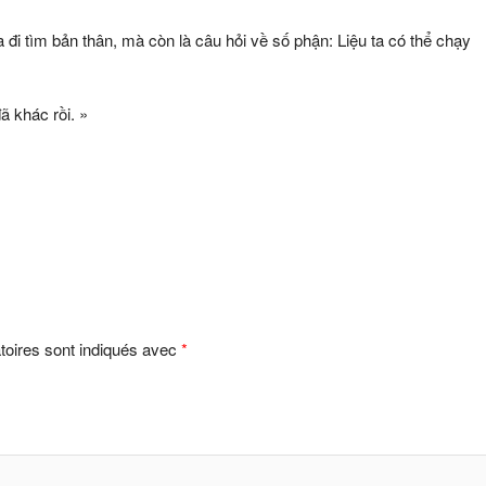
đi tìm bản thân, mà còn là câu hỏi về số phận: Liệu ta có thể chạy
ã khác rồi. »
toires sont indiqués avec
*