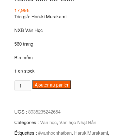
17,99
€
Tác giả: Haruki Murakami
NXB Văn Học
560 trang
Bìa mềm
1 en stock
quantité
Ajouter au panier
de
Kafka
bên
UGS :
8935235242654
bờ
biển
Catégories :
Văn học
,
Văn học Nhật Bản
Étiquettes :
#vanhocnhatban
,
HarukiMurakami
,