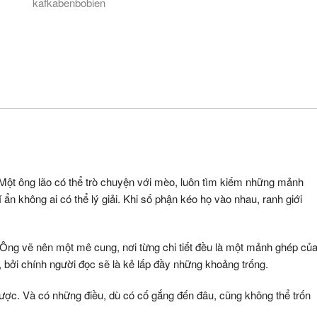
kafkabenbobien
. Một ông lão có thể trò chuyện với mèo, luôn tìm kiếm những mảnh
n không ai có thể lý giải. Khi số phận kéo họ vào nhau, ranh giới
ng vẽ nên một mê cung, nơi từng chi tiết đều là một mảnh ghép củ
 bởi chính người đọc sẽ là kẻ lấp đầy những khoảng trống.
 được. Và có những điều, dù có cố gắng đến đâu, cũng không thể trốn