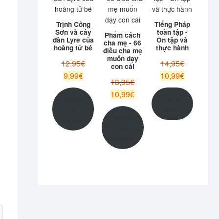
Trịnh Công
Tiếng Pháp
Sơn và cây
toàn tập -
Phẩm cách
đàn Lyre của
Ôn tập và
cha mẹ - 66
hoàng tử bé
thực hành
điều cha mẹ
muốn dạy
Le
Le
12,95
€
14,95
€
con cái
prix
prix
Le
Le
9,99
€
10,99
€
Le
13,95
€
initial
initial
prix
prix
prix
Le
10,99
€
était :
était :
actuel
actuel
Ajoute
Lire la
initial
prix
12,95€.
14,95€.
est :
est :
r au
suite
était :
actuel
Ajoute
9,99€.
10,99€.
panier
13,95€.
est :
r au
10,99€.
panier