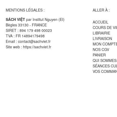
MENTIONS LÉGALES :
ALLER À :
SÁCH VIỆT
par Institut Nguyen (EI)
ACCUEIL
Bègles 33130 - FRANCE
COURS DE V
SIRET : 894 179 498 00023
LIBRAIRIE
TVA : FR 14894179498
LIVRAISON
Email : contact@sachviet.fr
MON COMPT
Site web : https://sachviet.fr
NOS CGV
PANIER
QUI SOMMES
SÉANCES CU
VOS COMMA