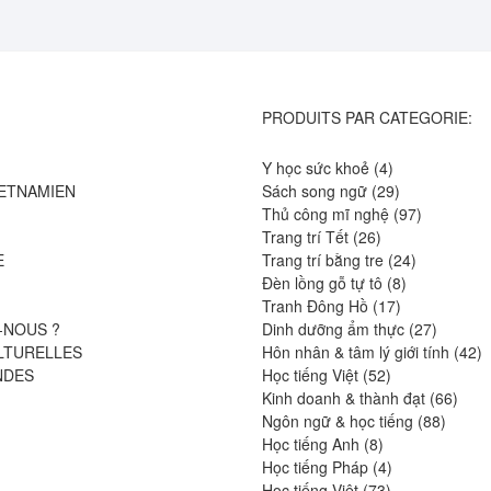
PRODUITS PAR CATEGORIE:
4
Y học sức khoẻ
4
produits
29
IETNAMIEN
Sách song ngữ
29
produits
97
Thủ công mĩ nghệ
97
26
produits
Trang trí Tết
26
produits
24
E
Trang trí bằng tre
24
8
produits
Đèn lồng gỗ tự tô
8
17
produits
Tranh Đông Hồ
17
produits
27
-NOUS ?
Dinh dưỡng ẩm thực
27
produits
4
LTURELLES
Hôn nhân & tâm lý giới tính
42
52
pr
NDES
Học tiếng Việt
52
produits
66
Kinh doanh & thành đạt
66
88
produ
Ngôn ngữ & học tiếng
88
8
produit
Học tiếng Anh
8
produits
4
Học tiếng Pháp
4
73
produits
Học tiếng Việt
73