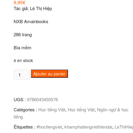
9,95
€
Tác giả: Lê Thị Hiệp
NXB Amainbooks
286 trang
Bìa mềm
4 en stock
quantité
Ajouter au panier
de
Khám
phá
UGS :
9786043450576
tiếng
Việt
Catégories :
Học tiếng Việt
,
Học tiếng Việt
,
Ngôn ngữ & học
hiện
tiếng
đại
Étiquettes :
#hoctiengviet
,
khamphatiengviethiendai
,
LeThiHie