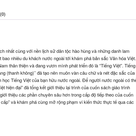
(0)
ách nhất cùng với nền lịch sử dân tộc hào hùng và những danh lam
ết bao nhiêu du khách nước ngoài tới khám phá bản sắc Văn hóa Việt.
m thân thiện và đang vươn mình phát triển đó là “Tiếng Việt”. Tiếng
gang (thanh không)’’ đã tạo nên muôn vàn câu chữ và nét đặc sắc của
ình học Tiếng Việt của bạn hữu nước ngoài. Để người nước ngoài có th
ệt hiện đại”
đã tổng kết giới thiệu lại trình của cuốn sách giáo trình
giới thiệu các phần chuyên sâu hơn trong cấp độ tiếp theo của cuốn
g cấp” và khám phá cùng mở rộng phạm vi kiến thức thực tế qua các