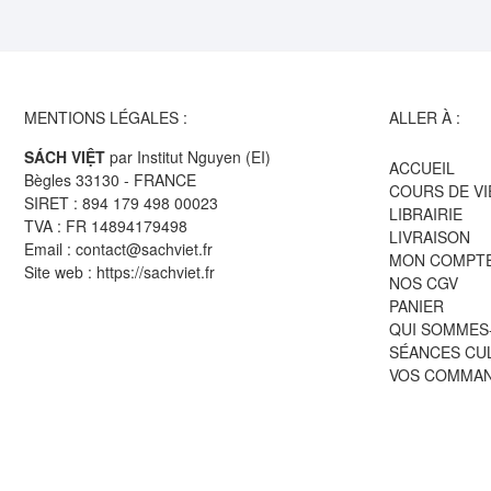
MENTIONS LÉGALES :
ALLER À :
SÁCH VIỆT
par Institut Nguyen (EI)
ACCUEIL
Bègles 33130 - FRANCE
COURS DE V
SIRET : 894 179 498 00023
LIBRAIRIE
TVA : FR 14894179498
LIVRAISON
Email : contact@sachviet.fr
MON COMPT
Site web : https://sachviet.fr
NOS CGV
PANIER
QUI SOMMES
SÉANCES CU
VOS COMMA