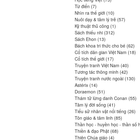
7
produits
Từ điển
7
produits
10
Nhìn ra thế giới
10
produits
57
Nuôi dạy & tâm lý trẻ
57
1
produits
Kỹ thuật thủ công
1
312
produit
Sách thiếu nhi
312
13
produits
Sách Ehon
13
produits
62
Bách khoa tri thức cho bé
62
pro
18
Cổ tích dân gian Việt Nam
18
17
pr
Cổ tích thế giới
17
produits
40
Truyện tranh Việt Nam
40
42
produi
Tương tác thông minh
42
produit
13
Truyện tranh nước ngoài
130
14
pro
Astérix
14
produits
51
Doraemon
51
produits
55
Thám tử lừng danh Conan
55
41
pr
Tâm lý đời sống
41
produits
26
Tiểu sử nhân vật nổi tiếng
26
85
pro
Tôn giáo & tâm linh
85
produits
Thần học - huyền học - thần số 
68
Thiền & đạo Phật
68
4
produits
Thiên Chúa giáo
4