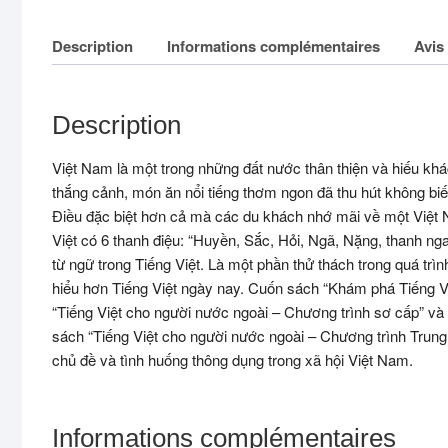
Description
Informations complémentaires
Avis 
Description
Việt Nam là một trong những đất nước thân thiện và hiếu kh
thắng cảnh, món ăn nổi tiếng thơm ngon đã thu hút không bi
Điều đặc biệt hơn cả mà các du khách nhớ mãi về một Việt Na
Việt có 6 thanh điệu: “Huyền, Sắc, Hỏi, Ngã, Nặng, thanh n
từ ngữ trong Tiếng Việt. Là một phần thử thách trong quá tr
hiểu hơn Tiếng Việt ngày nay. Cuốn sách
“Khám phá Tiếng Vi
“Tiếng Việt cho người nước ngoài – Chương trình
sơ cấp” và 
sách “Tiếng Việt cho người nước ngoài – Chương trình Trun
chủ đề và tình huống thông dụng trong xã hội Việt Nam.
Informations complémentaires