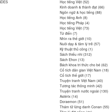
52
pr
NDES
Học tiếng Việt
52
produits
66
Kinh doanh & thành đạt
66
88
produ
Ngôn ngữ & học tiếng
88
8
produit
Học tiếng Anh
8
produits
4
Học tiếng Pháp
4
73
produits
Học tiếng Việt
73
7
produits
Từ điển
7
produits
10
Nhìn ra thế giới
10
produits
57
Nuôi dạy & tâm lý trẻ
57
1
produits
Kỹ thuật thủ công
1
312
produit
Sách thiếu nhi
312
13
produits
Sách Ehon
13
produits
62
Bách khoa tri thức cho bé
62
pro
18
Cổ tích dân gian Việt Nam
18
17
pr
Cổ tích thế giới
17
produits
40
Truyện tranh Việt Nam
40
42
produi
Tương tác thông minh
42
produit
13
Truyện tranh nước ngoài
130
14
pro
Astérix
14
produits
51
Doraemon
51
produits
55
Thám tử lừng danh Conan
55
41
pr
Tâm lý đời sống
41