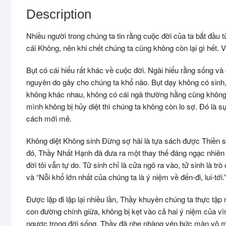
Description
Nhiều người trong chúng ta tin rằng cuộc đời của ta bắt đầu từ
cái Không, nên khi chết chúng ta cũng không còn lại gì hết. V
Bụt có cái hiểu rất khác về cuộc đời. Ngài hiểu rằng sống và 
nguyên do gây cho chúng ta khổ não. Bụt dạy không có sinh,
không khác nhau, không có cái ngã thường hằng cũng không có
mình không bị hủy diệt thì chúng ta không còn lo sợ. Đó là s
cách mới mẻ.
Không diệt Không sinh Đừng sợ hãi là tựa sách được Thiền 
đó, Thầy Nhất Hạnh đã đưa ra một thay thế đáng ngạc nhiên c
đời tôi vẫn tự do. Tử sinh chỉ là cửa ngõ ra vào, tử sinh là tr
và “Nỗi khổ lớn nhất của chúng ta là ý niệm về đến-đi, lui-tới.
Được lặp đi lặp lại nhiều lần, Thầy khuyên chúng ta thực tậ
con đường chính giữa, không bị kẹt vào cả hai ý niệm của vĩnh
ngược trong đời sống, Thầy đã nhẹ nhàng vén bức màn vô min