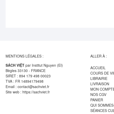
MENTIONS LÉGALES :
ALLER À :
SÁCH VIỆT
par Institut Nguyen (EI)
ACCUEIL
Bègles 33130 - FRANCE
COURS DE V
SIRET : 894 179 498 00023
LIBRAIRIE
TVA : FR 14894179498
LIVRAISON
Email : contact@sachviet.fr
MON COMPT
Site web : https://sachviet.fr
NOS CGV
PANIER
QUI SOMMES
SÉANCES CU