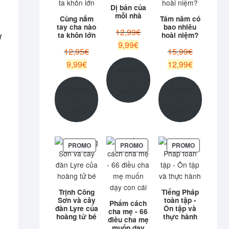
PROMOTION
PROMOTION
PROMOTIO
Dị bản của
mỗi nhà
Cùng nắm
Tám năm có
tay cha nào
bao nhiêu
Le
12,99
€
ta khôn lớn
hoài niệm?
ừ
prix
Le
9,99
€
Le
Le
12,95
€
15,99
€
initial
prix
prix
prix
Le
Le
9,99
€
12,99
€
était :
actuel
Ajoute
initial
initial
prix
prix
12,99€.
est :
r au
était :
était :
actuel
actuel
Ajoute
Ajoute
9,99€.
panier
12,95€.
15,99€.
est :
est :
r au
r au
9,99€.
12,99€.
panier
panier
PRODUIT
PRODUIT
PRODUIT
PROMO
PROMO
PROMO
EN
EN
EN
PROMOTION
PROMOTION
PROMOTIO
Trịnh Công
Tiếng Pháp
Sơn và cây
toàn tập -
Phẩm cách
đàn Lyre của
Ôn tập và
cha mẹ - 66
hoàng tử bé
thực hành
điều cha mẹ
muốn dạy