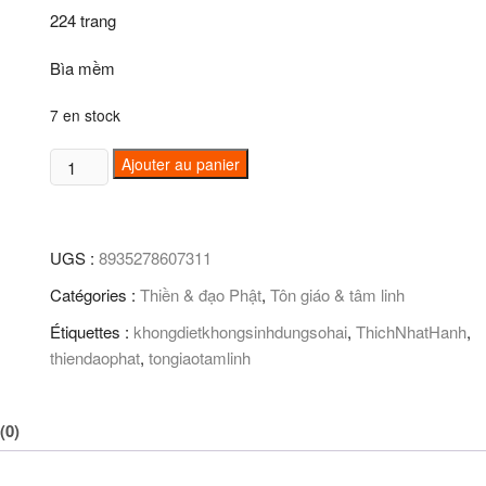
224 trang
Bìa mềm
7 en stock
quantité
Ajouter au panier
de
Không
diệt
UGS :
8935278607311
không
sinh
Catégories :
Thiền & đạo Phật
,
Tôn giáo & tâm linh
đừng
Étiquettes :
khongdietkhongsinhdungsohai
,
ThichNhatHanh
,
sợ
thiendaophat
,
tongiaotamlinh
hãi
(0)