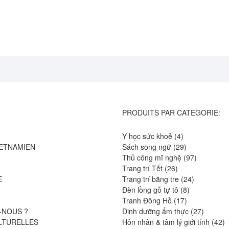
PRODUITS PAR CATEGORIE:
4
Y học sức khoẻ
4
produits
29
IETNAMIEN
Sách song ngữ
29
produits
97
Thủ công mĩ nghệ
97
26
produits
Trang trí Tết
26
produits
24
E
Trang trí bằng tre
24
8
produits
Đèn lồng gỗ tự tô
8
17
produits
Tranh Đông Hồ
17
produits
27
-NOUS ?
Dinh dưỡng ẩm thực
27
produits
4
LTURELLES
Hôn nhân & tâm lý giới tính
42