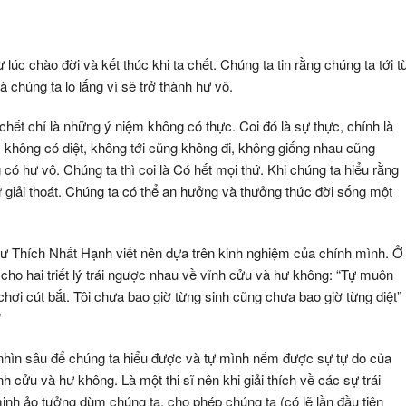
 lúc chào đời và kết thúc khi ta chết. Chúng ta tin rằng chúng ta tới t
à chúng ta lo lắng vì sẽ trở thành hư vô.
chết chỉ là những ý niệm không có thực. Coi đó là sự thực, chính là
 không có diệt, không tới cũng không đi, không giống nhau cũng
 hư vô. Chúng ta thì coi là Có hết mọi thứ. Khi chúng ta hiểu rằng
ự giải thoát. Chúng ta có thể an hưởng và thưởng thức đời sống một
sư Thích Nhất Hạnh viết nên dựa trên kinh nghiệm của chính mình. Ở
ho hai triết lý trái ngược nhau về vĩnh cửu và hư không: “Tự muôn
ò chơi cút bắt. Tôi chưa bao giờ từng sinh cũng chưa bao giờ từng diệt”
”
p nhìn sâu để chúng ta hiểu được và tự mình nếm được sự tự do của
 cửu và hư không. Là một thi sĩ nên khi giải thích về các sự trái
h ảo tưởng dùm chúng ta, cho phép chúng ta (có lẽ lần đầu tiên