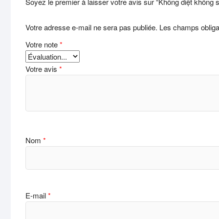
Soyez le premier à laisser votre avis sur “Không diệt không 
Votre adresse e-mail ne sera pas publiée.
Les champs obliga
Votre note
*
Votre avis
*
Nom
*
E-mail
*