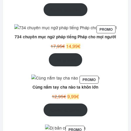
prix
prix
initial
actuel
Ajouter au panier
était :
est :
12,99€.
10,95€.
PRODUIT
PROMO
EN
734 chuyên mục ngữ pháp tiếng Pháp cho mọi người
PROMOTI
Le
Le
17,95
€
14,99
€
prix
prix
initial
actuel
Lire la suite
était :
est :
17,95€.
14,99€.
PRODUIT
PROMO
EN
Cùng nắm tay cha nào ta khôn lớn
PROMOTION
Le
Le
12,95
€
9,99
€
prix
prix
initial
actuel
Ajouter au panier
était :
est :
12,95€.
9,99€.
PRODUIT
PROMO