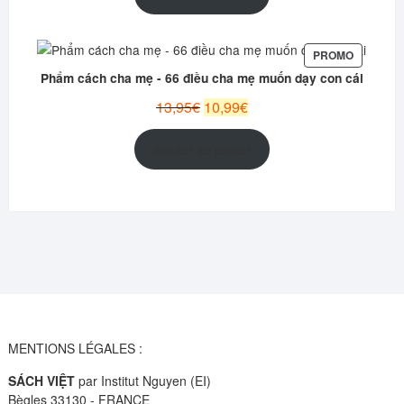
était :
est :
12,95€.
9,99€.
PRODUIT
PROMO
EN
Phẩm cách cha mẹ - 66 điều cha mẹ muốn dạy con cái
PROMOT
Le
Le
13,95
€
10,99
€
prix
prix
initial
actuel
Ajouter au panier
était :
est :
13,95€.
10,99€.
MENTIONS LÉGALES :
SÁCH VIỆT
par Institut Nguyen (EI)
Bègles 33130 - FRANCE