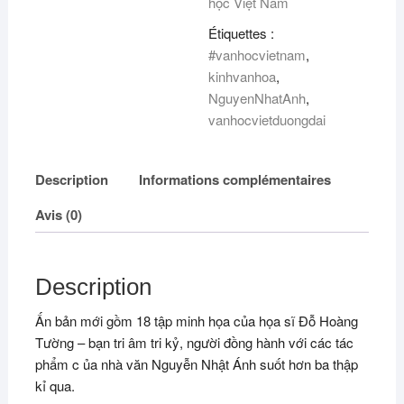
học Việt Nam
Étiquettes :
#vanhocvietnam
,
kinhvanhoa
,
NguyenNhatAnh
,
vanhocvietduongdai
Description
Informations complémentaires
Avis (0)
Description
Ấn bản mới gồm 18 tập minh họa của họa sĩ Đỗ Hoàng
Tường – bạn tri âm tri kỷ, người đồng hành với các tác
phẩm c ủa nhà văn Nguyễn Nhật Ánh suốt hơn ba thập
kỉ qua.