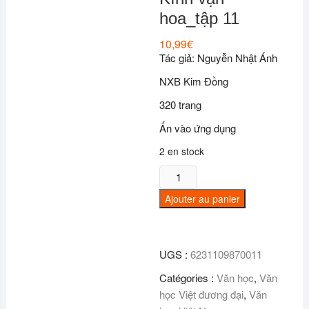
hoa_tập 11
10,99
€
Tác giả: Nguyễn Nhật Ánh
NXB Kim Đồng
320 trang
Ấn vào ứng dụng
2 en stock
quantité
de
Ajouter au panier
Kính
vạn
hoa_tập
UGS :
6231109870011
11
Catégories :
Văn học
,
Văn
học Việt đương đại
,
Văn