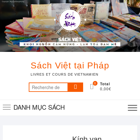
Skip
to
content
Sách Việt tại Pháp
LIVRES ET COURS DE VIETNAMIEN
0
Total
Recherche
0,00€
pour :
DANH MỤC SÁCH
Kính vạn