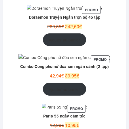
PRODUIT
PROMO
EN
Doraemon Truyện Ngắn trọn bộ 45 tập
PROMOTION
Le
Le
269,55
€
242,60
€
prix
prix
initial
actuel
Ajouter au panier
était :
est :
269,55€.
242,60€.
PRODUIT
PROMO
EN
Combo Công phu nở đóa sen ngàn cánh (2 tập)
PROMOTION
Le
Le
42,94
€
39,95
€
prix
prix
initial
actuel
Ajouter au panier
était :
est :
42,94€.
39,95€.
PRODUIT
PROMO
EN
Paris 55 ngày cấm túc
PROMOTION
Le
Le
12,99
€
10,95
€