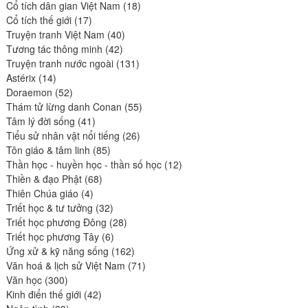
produits
18
Cổ tích dân gian Việt Nam
18
17
produits
Cổ tích thế giới
17
produits
40
Truyện tranh Việt Nam
40
42
produits
Tương tác thông minh
42
produits
131
Truyện tranh nước ngoài
131
14
produits
Astérix
14
produits
52
Doraemon
52
produits
55
Thám tử lừng danh Conan
55
41
produits
Tâm lý đời sống
41
produits
26
Tiểu sử nhân vật nổi tiếng
26
85
produits
Tôn giáo & tâm linh
85
produits
12
Thần học - huyền học - thần số học
12
68
produits
Thiền & đạo Phật
68
4
produits
Thiên Chúa giáo
4
produits
32
Triết học & tư tưởng
32
produits
28
Triết học phương Đông
28
6
produits
Triết học phương Tây
6
produits
162
Ứng xử & kỹ năng sống
162
produits
71
Văn hoá & lịch sử Việt Nam
71
300
produits
Văn học
300
produits
42
Kinh điển thế giới
42
33
produits