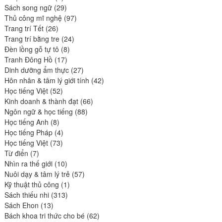
produits
29
Sách song ngữ
29
produits
97
Thủ công mĩ nghệ
97
26
produits
Trang trí Tết
26
produits
24
Trang trí bằng tre
24
8
produits
Đèn lồng gỗ tự tô
8
17
produits
Tranh Đông Hồ
17
produits
27
Dinh dưỡng ẩm thực
27
produits
42
Hôn nhân & tâm lý giới tính
42
52
produits
Học tiếng Việt
52
produits
66
Kinh doanh & thành đạt
66
88
produits
Ngôn ngữ & học tiếng
88
8
produits
Học tiếng Anh
8
produits
4
Học tiếng Pháp
4
73
produits
Học tiếng Việt
73
7
produits
Từ điển
7
produits
10
Nhìn ra thế giới
10
produits
57
Nuôi dạy & tâm lý trẻ
57
1
produits
Kỹ thuật thủ công
1
313
produit
Sách thiếu nhi
313
13
produits
Sách Ehon
13
produits
62
Bách khoa tri thức cho bé
62