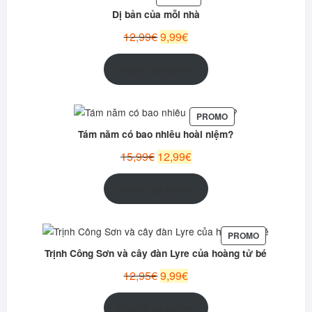
EN
Dị bản của mỗi nhà
PROMOTION
Le
Le
12,99
€
9,99
€
prix
prix
initial
actuel
Ajouter au panier
était :
est :
12,99€.
9,99€.
PRODUIT
PROMO
EN
Tám năm có bao nhiêu hoài niệm?
PROMOTION
Le
Le
15,99
€
12,99
€
prix
prix
initial
actuel
Ajouter au panier
était :
est :
15,99€.
12,99€.
PRODUIT
PROMO
EN
Trịnh Công Sơn và cây đàn Lyre của hoàng tử bé
PROMOTION
Le
Le
12,95
€
9,99
€
prix
prix
initial
actuel
Ajouter au panier