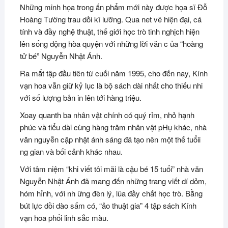
Những minh họa trong ấn phẩm mới này được họa sĩ Đỗ
Hoàng Tường trau dồi kĩ lưỡng. Qua net vẽ hiện đại, cá
tính và đầy nghệ thuật, thế giới học trò tinh nghịch hiện
lên sống động hòa quyện với những lời văn c ủa “hoàng
tử bé” Nguyễn Nhật Ánh.
Ra mắt tập đầu tiên từ cuối năm 1995, cho đến nay, Kính
vạn hoa vẫn giữ kỷ lục là bộ sách dài nhất cho thiếu nhi
với số lượng bản in lên tới hàng triệu.
Xoay quanth ba nhân vật chính có quý rỉm, nhỏ hạnh
phúc và tiểu dài cùng hàng trăm nhân vật pHụ khác, nhà
văn nguyễn cập nhật ánh sáng đã tạo nên một thế tuổii
ng gian và bối cảnh khác nhau.
Với tâm niệm “khi viết tôi mãi là cậu bé 15 tuổi” nhà văn
Nguyễn Nhật Ánh đã mang đến những trang viết dí dỏm,
hóm hỉnh, với nh ững đèn lý, lũa đầy chất học trò. Bằng
bút lực dồi dào sấm có, “ảo thuật gia” 4 tập sách Kính
vạn hoa phổi linh sắc màu.