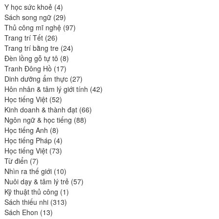
4
Y học sức khoẻ
4
produits
29
Sách song ngữ
29
produits
97
Thủ công mĩ nghệ
97
26
produits
Trang trí Tết
26
produits
24
Trang trí bằng tre
24
8
produits
Đèn lồng gỗ tự tô
8
17
produits
Tranh Đông Hồ
17
produits
27
Dinh dưỡng ẩm thực
27
produits
42
Hôn nhân & tâm lý giới tính
42
52
produits
Học tiếng Việt
52
produits
66
Kinh doanh & thành đạt
66
88
produits
Ngôn ngữ & học tiếng
88
8
produits
Học tiếng Anh
8
produits
4
Học tiếng Pháp
4
73
produits
Học tiếng Việt
73
7
produits
Từ điển
7
produits
10
Nhìn ra thế giới
10
produits
57
Nuôi dạy & tâm lý trẻ
57
1
produits
Kỹ thuật thủ công
1
313
produit
Sách thiếu nhi
313
13
produits
Sách Ehon
13