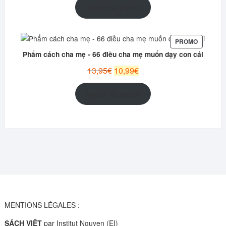
initial
actuel
Ajouter au panier
était :
est :
12,95€.
9,99€.
PRODUIT
PROMO
EN
Phẩm cách cha mẹ - 66 điều cha mẹ muốn dạy con cái
PROMOT
Le
Le
13,95
€
10,99
€
prix
prix
initial
actuel
Ajouter au panier
était :
est :
13,95€.
10,99€.
MENTIONS LÉGALES :
SÁCH VIỆT
par Institut Nguyen (EI)