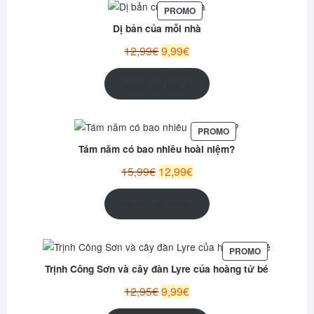
PRODUIT
PROMO
EN
Dị bản của mỗi nhà
PROMOTION
Le
Le
12,99
€
9,99
€
prix
prix
initial
actuel
Ajouter au panier
était :
est :
12,99€.
9,99€.
PRODUIT
PROMO
EN
Tám năm có bao nhiêu hoài niệm?
PROMOTION
Le
Le
15,99
€
12,99
€
prix
prix
initial
actuel
Ajouter au panier
était :
est :
15,99€.
12,99€.
PRODUIT
PROMO
EN
Trịnh Công Sơn và cây đàn Lyre của hoàng tử bé
PROMOTION
Le
Le
12,95
€
9,99
€
prix
prix