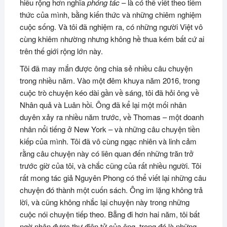
hiểu rộng hơn nghĩa
phóng tác
– là có thể viết theo tiềm
thức của mình, bằng kiến thức và những chiêm nghiệm
cuộc sống. Và tôi đã nghiệm ra, có những người Việt vô
cùng khiêm nhường nhưng không hề thua kém bất cứ ai
trên thế giới rộng lớn này.
Tôi đã may mắn được ông chia sẻ nhiều câu chuyện
trong nhiều năm. Vào một đêm khuya năm 2016, trong
cuộc trò chuyện kéo dài gần về sáng, tôi đã hỏi ông về
Nhân quả và Luân hồi. Ông đã kể lại một mối nhân
duyên xảy ra nhiều năm trước, về Thomas – một doanh
nhân nổi tiếng ở New York – và những câu chuyện tiền
kiếp của mình. Tôi đã vô cùng ngạc nhiên và linh cảm
rằng câu chuyện này có liên quan đến những trăn trở
trước giờ của tôi, và chắc cũng của rất nhiều người. Tôi
rất mong tác giả Nguyên Phong có thể viết lại những câu
chuyện đó thành một cuốn sách. Ông im lặng không trả
lời, và cũng không nhắc lại chuyện này trong những
cuộc nói chuyện tiếp theo. Bẵng đi hơn hai năm, tôi bất
ngờ nhận được thư điện tử của ông, trong đó là những