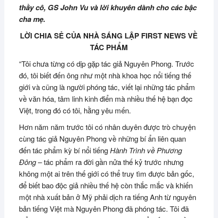
thầy cô, GS John Vu và lời khuyên dành cho các bậc
cha mẹ.
LỜI CHIA SẺ CỦA NHÀ SÁNG LẬP FIRST NEWS VỀ
TÁC PHẨM
“Tôi chưa từng có dịp gặp tác giả Nguyên Phong. Trước
đó, tôi biết đến ông như một nhà khoa học nổi tiếng thế
giới và cũng là người phóng tác, viết lại những tác phẩm
về văn hóa, tâm linh kinh điển mà nhiều thế hệ bạn đọc
Việt, trong đó có tôi, hằng yêu mến.
Hơn năm năm trước tôi có nhân duyên được trò chuyện
cùng tác giả Nguyên Phong về những bí ẩn liên quan
đến tác phẩm kỳ bí nổi tiếng
Hành Trình về Phương
Đông
– tác phẩm ra đời gần nửa thế kỷ trước nhưng
không một ai trên thế giới có thể truy tìm được bản gốc,
để biết bao độc giả nhiều thế hệ còn thắc mắc và khiến
một nhà xuất bản ở Mỹ phải dịch ra tiếng Anh từ nguyên
bản tiếng Việt mà Nguyên Phong đã phóng tác. Tôi đã