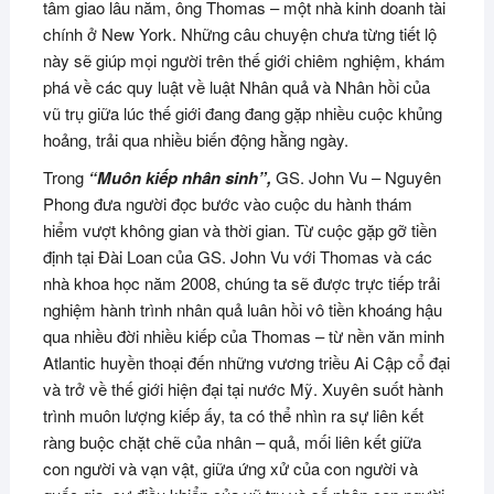
tâm giao lâu năm, ông Thomas – một nhà kinh doanh tài
chính ở New York. Những câu chuyện chưa từng tiết lộ
này sẽ giúp mọi người trên thế giới chiêm nghiệm, khám
phá về các quy luật về luật Nhân quả và Nhân hồi của
vũ trụ giữa lúc thế giới đang đang gặp nhiều cuộc khủng
hoảng, trải qua nhiều biến động hằng ngày.
Trong
“Muôn kiếp nhân sinh”,
GS. John Vu – Nguyên
Phong đưa người đọc bước vào cuộc du hành thám
hiểm vượt không gian và thời gian. Từ cuộc gặp gỡ tiền
định tại Đài Loan của GS. John Vu với Thomas và các
nhà khoa học năm 2008, chúng ta sẽ được trực tiếp trải
nghiệm hành trình nhân quả luân hồi vô tiền khoáng hậu
qua nhiều đời nhiều kiếp của Thomas – từ nền văn minh
Atlantic huyền thoại đến những vương triều Ai Cập cổ đại
và trở về thế giới hiện đại tại nước Mỹ. Xuyên suốt hành
trình muôn lượng kiếp ấy, ta có thể nhìn ra sự liên kết
ràng buộc chặt chẽ của nhân – quả, mối liên kết giữa
con người và vạn vật, giữa ứng xử của con người và