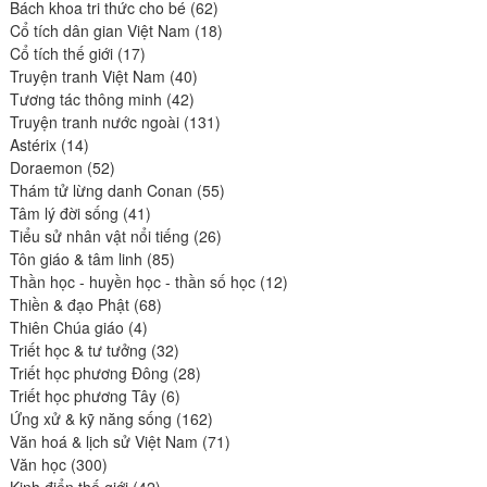
produits
62
Bách khoa tri thức cho bé
62
produits
18
Cổ tích dân gian Việt Nam
18
17
produits
Cổ tích thế giới
17
produits
40
Truyện tranh Việt Nam
40
42
produits
Tương tác thông minh
42
produits
131
Truyện tranh nước ngoài
131
14
produits
Astérix
14
produits
52
Doraemon
52
produits
55
Thám tử lừng danh Conan
55
41
produits
Tâm lý đời sống
41
produits
26
Tiểu sử nhân vật nổi tiếng
26
85
produits
Tôn giáo & tâm linh
85
produits
12
Thần học - huyền học - thần số học
12
68
produits
Thiền & đạo Phật
68
4
produits
Thiên Chúa giáo
4
produits
32
Triết học & tư tưởng
32
produits
28
Triết học phương Đông
28
6
produits
Triết học phương Tây
6
produits
162
Ứng xử & kỹ năng sống
162
produits
71
Văn hoá & lịch sử Việt Nam
71
300
produits
Văn học
300
produits
42
Kinh điển thế giới
42