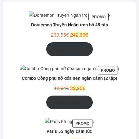
PRODUIT
PROMO
EN
Doraemon Truyện Ngắn trọn bộ 45 tập
PROMOTION
Le
Le
269,55
€
242,60
€
prix
prix
initial
actuel
Ajouter au panier
était :
est :
269,55€.
242,60€.
PRODUIT
PROMO
EN
Combo Công phu nở đóa sen ngàn cánh (2 tập)
PROMOTION
Le
Le
42,94
€
39,95
€
prix
prix
initial
actuel
Ajouter au panier
était :
est :
42,94€.
39,95€.
PRODUIT
PROMO
EN
Paris 55 ngày cấm túc
PROMOTION