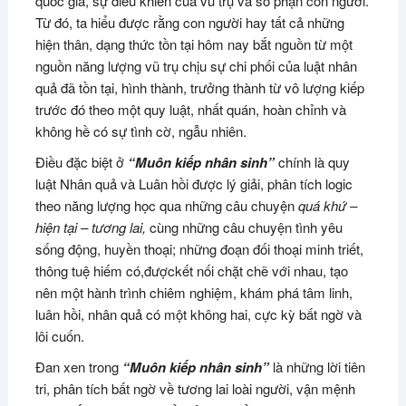
quốc gia, sự điều khiển của vũ trụ và số phận con người.
Từ đó, ta hiểu được rằng con người hay tất cả những
hiện thân, dạng thức tồn tại hôm nay bắt nguồn từ một
nguồn năng lượng vũ trụ chịu sự chi phối của luật nhân
quả đã tồn tại, hình thành, trưởng thành từ vô lượng kiếp
trước đó theo một quy luật, nhất quán, hoàn chỉnh và
không hề có sự tình cờ, ngẫu nhiên.
Điều đặc biệt ở
“Muôn kiếp nhân sinh”
chính là quy
luật Nhân quả và Luân hồi được lý giải, phân tích logic
theo năng lượng học qua những câu chuyện
quá khứ –
hiện tại – tương lai,
cùng những câu chuyện tình yêu
sống động, huyền thoại; những đoạn đối thoại minh triết,
thông tuệ hiếm có,đượckết nối chặt chẽ với nhau, tạo
nên một hành trình chiêm nghiệm, khám phá tâm linh,
luân hồi, nhân quả có một không hai, cực kỳ bất ngờ và
lôi cuốn.
Đan xen trong
“Muôn kiếp nhân sinh”
là những lời tiên
tri, phân tích bất ngờ về tương lai loài người, vận mệnh