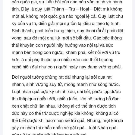
các quốc gia, sự luân hồi của các nền văn minh và hành
tinh. Đây là quy luật Thành – Trụ – Hoại – Diệt mà không
một ai, không một quốc gia nào ngoại lệ cả. Quy luật chu
kỳ của vũ trụ diễn giải mọi sự tồn tại đều đi theo lộ trình:
Sinh thành, phát triển hưng thịnh, suy thoái rồi ắt phải diệt
vong, sau đó một chu kỳ mới sẽ bắt đầu. Các bậc thông
thái khuyên con người hãy hướng vào nội tại và sức
mạnh bên trong con người, khám phá, kết nối với vũ trụ
hơn là chỉ phụ thuộc quá nhiều vào các thiết bị công
nghệ hiện đại như con người ngày nay đang vướng phải.
Đời người tưởng chừng rất dài nhưng lại trôi qua rất
nhanh, sinh vượng suy tử, mong manh như sóng nước.
Luật nhân quả cực kỳ chính xác, chi tiết, phức tạp được
thu thập qua nhiều đời, nhiều kiếp, liên hệ tương hỗ đan
xen chặt chữ lẫn nhau, không ai có thể tính được tích
đức này có thể trừ được nghiệp kia không, không ai có
thể biết được khi nào nhân sẽ trổ quả. Nhưng, một khi đã
gây ra nhân thì chắc chắn sẽ gặt quả – luật Nhân quả
của vũ trụ trước giờ không bao giờ sai.