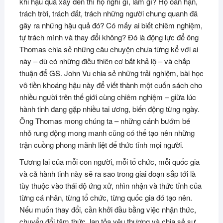
khi hậu quả xảy đến thì họ nghĩ gì, làm gì? Họ oán hận,
trách trời, trách đất, trách những người chung quanh đã
gây ra những hậu quả đó? Có mấy ai biết chiêm nghiệm,
tự trách mình và thay đổi không? Đó là động lực để ông
Thomas chia sẻ những câu chuyện chưa từng kể với ai
này – dù có những điều thiên cơ bất khả lộ – và chấp
thuận để GS. John Vu chia sẻ những trải nghiệm, bài học
vô tiền khoáng hậu này để viết thành một cuốn sách cho
nhiều người trên thế giới cùng chiêm nghiệm – giữa lúc
hành tinh đang gặp nhiều tai ương, biến động từng ngày.
Ông Thomas mong chúng ta – những cánh bướm bé
nhỏ rung động mong manh cũng có thể tạo nên những
trận cuồng phong mãnh liệt để thức tỉnh mọi người.
Tương lai của mỗi con người, mỗi tổ chức, mỗi quốc gia
và cả hành tinh này sẽ ra sao trong giai đoạn sắp tới là
tùy thuộc vào thái độ ứng xử, nhìn nhận và thức tỉnh của
từng cá nhân, từng tổ chức, từng quốc gia đó tạo nên.
Nếu muốn thay đổi, cần khởi đầu bằng việc nhận thức,
chuyển đổi tâm thức, lan tỏa yêu thương và chia sẻ sự