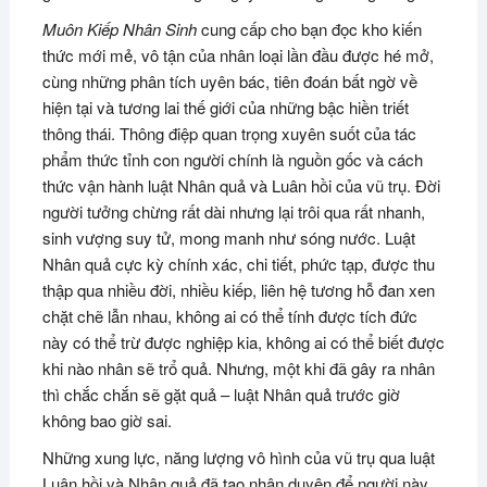
Muôn Kiếp Nhân Sinh
cung cấp cho bạn đọc kho kiến
thức mới mẻ, vô tận của nhân loại lần đầu được hé mở,
cùng những phân tích uyên bác, tiên đoán bất ngờ về
hiện tại và tương lai thế giới của những bậc hiền triết
thông thái. Thông điệp quan trọng xuyên suốt của tác
phẩm thức tỉnh con người chính là nguồn gốc và cách
thức vận hành luật Nhân quả và Luân hồi của vũ trụ. Đời
người tưởng chừng rất dài nhưng lại trôi qua rất nhanh,
sinh vượng suy tử, mong manh như sóng nước. Luật
Nhân quả cực kỳ chính xác, chi tiết, phức tạp, được thu
thập qua nhiều đời, nhiều kiếp, liên hệ tương hỗ đan xen
chặt chẽ lẫn nhau, không ai có thể tính được tích đức
này có thể trừ được nghiệp kia, không ai có thể biết được
khi nào nhân sẽ trổ quả. Nhưng, một khi đã gây ra nhân
thì chắc chắn sẽ gặt quả – luật Nhân quả trước giờ
không bao giờ sai.
Những xung lực, năng lượng vô hình của vũ trụ qua luật
Luân hồi và Nhân quả đã tạo nhân duyên để người này