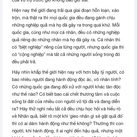
Hiện nay thế giới đang trải qua giai đoạn hỗn loạn, xáo
trộn, mà thật ra thì mọi quốc gia đều đang gánh chịu
những nghiệp quả mà họ đã gây ra trong quá khứ. Mỗi
quốc gia, cũng như mọi cá nhân, đều có những nghiệp
quả riêng do những nhân mà họ đã gây ra. Cá nhân thì
có “biệt nghiệp” riêng của từng người, nhưng quốc gia thì
có “cộng nghiệp” mà tất cả những người sống trong đó
đều phải trả.
Hãy nhìn khắp thế giới hiện nay với hơn bảy tỷ người, có
bao nhiêu người đang hành động độc ác, vô nhân tính?
Có những quốc gia đang đối xử với người khác tàn độc
như thế nào? Có biết bao cái chết thương tâm và cuộc
sống bi đát của nhiều con người vô tội đã và đang diễn
ra? Hãy thử nghĩ nếu tất cả đều chịu học hỏi và hiểu rõ
về Nhân quả, biết rõ một khi ‘gieo nhân gì sẽ gặt quả đó’
thì có ai dám hành động như thế không? Thường thì con
người, khi hành động, ít ai nghĩ đến hậu quả, nhưng một