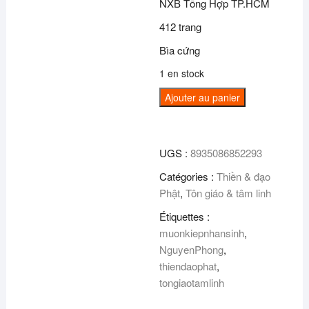
NXB Tổng Hợp TP.HCM
412 trang
Bìa cứng
1 en stock
quantité
Ajouter au panier
de
Muôn
kiếp
UGS :
8935086852293
nhân
Catégories :
Thiền & đạo
sinh
Phật
,
Tôn giáo & tâm linh
(Tập
1)
Étiquettes :
-
muonkiepnhansinh
,
Bìa
NguyenPhong
,
cứng
thiendaophat
,
tongiaotamlinh