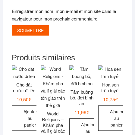
Enregistrer mon nom, mon e-mail et mon site dans le
navigateur pour mon prochain commentaire.
Produits similaires
Cho đất
Hoa sen
nước đi lên
trên tuyết
Tâm buông
bỏ, đời bình
10,50
€
10,75
€
an
Ajouter
Ajouter
11,99
€
World
au
au
Religions –
Ajouter
panier
panier
Khám phá
au
và lí giải các