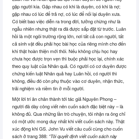
gặp người kia. Gặp nhau có khi là duyên, có khi là nợ;
gặp nhau có lúc để trả nợ, có lúc để nối lại duyên xưa.
Có biết bao việc diễn ra trong đời, tưởng chừng như là
ngẫu nhiên nhưng thật ra đã được sắp đặt từ trước. Luân
hồi là một ngôi trường rộng lớn, nơi tất cả con người, tất
cả sinh vật đều phải học bài học của riêng mình cho đến
khi thật hoàn thiện mới thôi. Nếu không chịu học hay
chưa học được trọn vẹn thì buộc phải học lại, chính xác
theo quy luật của Nhân quả. Có người có cơ duyên được
chứng kiến luật Nhân quả hay Luân hồi, có người thì
không, điều đó còn phụ thuộc vào cơ duyên, nhận thức,
trải nghiệm và niềm tin ở mỗi người.
Một lời tri ân chân thành tới tác giả Nguyên Phong –
người đã dày công viết nên cuốn sách đặc biệt này – là
không đủ. Qua những lần trò chuyện, tôi nhận ra ông chỉ
có một ước mong duy nhất khi viết cuốn sách này. Thật
xúc động khi GS. John Vu viết câu cuối cùng cho cuốn
sách ở trang 388:
“Tôi quyết định viết cuốn sách này