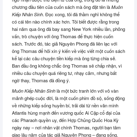
chương đầu tiên của cuốn sách mà ông đặt tên là
Muôn
Kiếp Nhân Sinh
. Đọc xong, tôi đã thầm nghĩ không thể
có cái tên nào chính xác hơn. Tôi biết được rằng trong
hai năm qua ông đã bay sang New York nhiều lần, phỏng
vấn, trò chuyện với ông Thomas để thực hiện cuốn
sách. Trước đó, tác giả Nguyên Phong đã liên lạc với
ông Thomas để hỏi xin ý kiến về việc viết một cuốn sách
kể lại các câu chuyện tiền kiếp mà ông từng chia sẻ.
Ban đầu ông không chắc ông Thomas sẽ chấp nhận, vì
nhiều câu chuyện quá riêng tư, nhạy cảm, nhưng bất
ngờ thay, Thomas đã đồng ý.
Muôn Kiếp Nhân Sinh
là một bức tranh lớn với vô vàn
mảnh ghép cuộc đời, là một cuốn phim đồ sộ, sống động
về những kiếp sống huyền bí, trải dài từ nền văn minh
Atlantis hùng mạnh đến vương quốc Ai Cập cổ đại của
các Pharaoh quyền uy, đến Hợp Chủng Quốc Hoa Kỳ
ngày nay – nơi nhân vật chính Thomas, người bạn tâm
giao lâu năm của tác giả Nguyên Phong – đang sống.