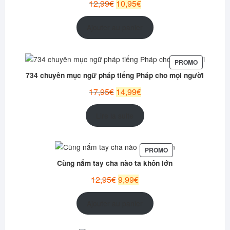
Le
Le
12,99
€
10,95
€
prix
prix
initial
actuel
Ajouter au panier
était :
est :
12,99€.
10,95€.
PRODUIT
PROMO
EN
734 chuyên mục ngữ pháp tiếng Pháp cho mọi người
PROMOTI
Le
Le
17,95
€
14,99
€
prix
prix
initial
actuel
Lire la suite
était :
est :
17,95€.
14,99€.
PRODUIT
PROMO
EN
Cùng nắm tay cha nào ta khôn lớn
PROMOTION
Le
Le
12,95
€
9,99
€
prix
prix
initial
actuel
Ajouter au panier
était :
est :
12,95€.
9,99€.