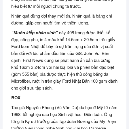
hiểu biết từ mỗi người chúng ta trước.
Nhân quả đừng đợi thấy mới tin. Nhân quả là bảng chỉ
đường, giúp con người tìm về thiện lương.
“Muôn kiếp nhân sinh”
dày 408 trang được thiết kế
đẹp, công phu, in 4 màu khổ 14.5cm x 20.5cm trên giấy
Ford kem Nhật để bày tỏ sự trân trọng của đơn vị xuất
bản đối với tác phẩm đầu tiên của GS. John Vu. Bên
cạnh, First News cũng sẽ phát hành ấn bản bìa cứng
khổ 16cm x 24cm với hai loại bìa và phiên bản đặc biệt
(gồm 555 bản) bìa được thực hiện thủ công bằng da
Microfiber, ruột in trên giấy Ford Nhật Bản 100 gsm dành
cho giới sưu tập sách.
BOX
Tác giả Nguyên Phong (Vũ Văn Du) du học ở Mỹ từ năm
1968, tốt nghiệp cao học Sinh vật học, Điện toán. Ông
từng là Kỹ sư trưởng của Tập đoàn Boeing của Mỹ, Viện
trưởng Viện Công nghệ Sinh học Đại học Carnegie