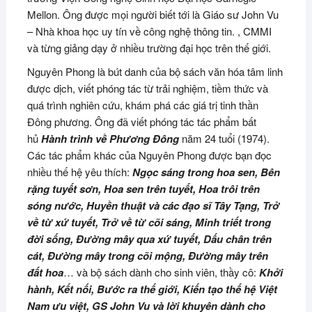
Mellon. Ông được mọi người biết tới là Giáo sư John Vu
– Nhà khoa học uy tín về công nghệ thông tin. , CMMI
và từng giảng dạy ở nhiều trường đại học trên thế giới.
Nguyên Phong là bút danh của bộ sách văn hóa tâm linh
được dịch, viết phóng tác từ trải nghiệm, tiềm thức và
quá trình nghiên cứu, khám phá các giá trị tinh thần
Đông phương. Ông đã viết phóng tác tác phẩm bất
hủ
Hành trình về Phương Đông
năm 24 tuổi (1974).
Các tác phẩm khác của Nguyên Phong được bạn đọc
nhiều thế hệ yêu thích:
Ngọc sáng trong hoa sen, Bên
rặng tuyết sơn, Hoa sen trên tuyết, Hoa trôi trên
sóng nước, Huyền thuật và các đạo sĩ Tây Tạng, Trở
về từ xứ tuyết, Trở về từ cõi sáng, Minh triết trong
đời sống, Đường mây qua xứ tuyết, Dấu chân trên
cát, Đường mây trong cõi mộng, Đường mây trên
đất hoa
… và bộ sách dành cho sinh viên, thầy cô:
Khởi
hành, Kết nối, Bước ra thế giới, Kiến tạo thế hệ Việt
Nam ưu việt, GS John Vu và lời khuyên dành cho