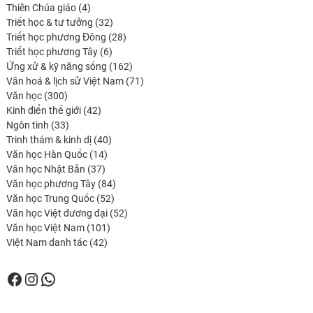
4
produits
Thiên Chúa giáo
4
produits
32
Triết học & tư tưởng
32
produits
28
Triết học phương Đông
28
6
produits
Triết học phương Tây
6
produits
162
Ứng xử & kỹ năng sống
162
produits
71
Văn hoá & lịch sử Việt Nam
71
300
produits
Văn học
300
produits
42
Kinh điển thế giới
42
33
produits
Ngôn tình
33
produits
40
Trinh thám & kinh dị
40
14
produits
Văn học Hàn Quốc
14
37
produits
Văn học Nhật Bản
37
produits
84
Văn học phương Tây
84
52
produits
Văn học Trung Quốc
52
produits
52
Văn học Việt đương đại
52
101
produits
Văn học Việt Nam
101
42
produits
Việt Nam danh tác
42
produits
Facebook
Instagram
WhatsApp