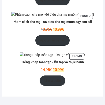
Ajouter au panier
était :
est :
12,95€.
9,99€.
PRODUIT
PROMO
EN
Phẩm cách cha mẹ - 66 điều cha mẹ muốn dạy con cái
PROMOTIO
Le
Le
13,95
€
10,99
€
prix
prix
initial
actuel
Ajouter au panier
était :
est :
13,95€.
10,99€.
PRODUIT
PROMO
EN
Tiếng Pháp toàn tập - Ôn tập và thực hành
PROMOTION
Le
Le
14,95
€
10,99
€
prix
prix
initial
actuel
Lire la suite
était :
est :
14,95€.
10,99€.