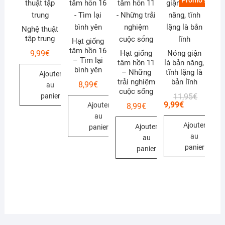
Promo !
Nghệ thuật
tập trung
Hạt giống
tâm hồn 16
9,99
€
Hạt giống
Nóng giận
– Tìm lại
tâm hồn 11
là bản năng,
bình yên
– Những
tĩnh lặng là
Ajouter
trải nghiệm
bản lĩnh
8,99
€
au
cuộc sống
Le
Le
11,95
€
panier
prix
prix
9,99
€
Ajouter
8,99
€
initial
actuel
au
était :
est :
Ajouter
11,95€.
9,99€.
Ajouter
panier
au
au
panier
panier