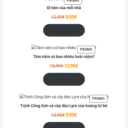
PRODUIT
PROMO
EN
Dị bản của mỗi nhà
PROMOTION
Le
Le
12,99
€
9,99
€
prix
prix
initial
actuel
Ajouter au panier
était :
est :
12,99€.
9,99€.
PRODUIT
PROMO
EN
Tám năm có bao nhiêu hoài niệm?
PROMOTION
Le
Le
15,99
€
12,99
€
prix
prix
initial
actuel
Ajouter au panier
était :
est :
15,99€.
12,99€.
PRODUIT
PROMO
EN
Trịnh Công Sơn và cây đàn Lyre của hoàng tử bé
PROMOTION
Le
Le
12,95
€
9,99
€
prix
prix
initial
actuel