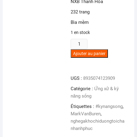
NXB Thanh Hóa
232 trang
Bìa mềm
1 en stock
quantité
de
Ajouter au panier
Nghe
gã
khờ
UGS :
8935074123909
chỉ
đường
Catégorie :
Ứng xử & kỹ
tới
năng sống
chân
Étiquettes :
#kynangsong
,
hạnh
MarkVanBuren
,
phúc
nghegakhochiduongtoicha
nhanhphuc