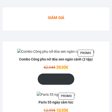
GIẢM GIÁ
PRODUIT
PROMO
EN
Combo Công phu nở đóa sen ngàn cánh (2 tập)
PROMOTION
Le
Le
42,94
€
39,95
€
prix
prix
initial
actuel
Ajouter au panier
était :
est :
42,94€.
39,95€.
PRODUIT
PROMO
EN
Paris 55 ngày cấm túc
PROMOTION
Le
Le
12,99
€
10,95
€