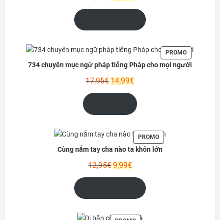
prix
prix
initial
actuel
Ajouter au panier
était :
est :
12,99€.
10,95€.
PRODUIT
PROMO
EN
734 chuyên mục ngữ pháp tiếng Pháp cho mọi người
PROMOTIO
Le
Le
17,95
€
14,99
€
prix
prix
initial
actuel
Lire la suite
était :
est :
17,95€.
14,99€.
PRODUIT
PROMO
EN
Cùng nắm tay cha nào ta khôn lớn
PROMOTION
Le
Le
12,95
€
9,99
€
prix
prix
initial
actuel
Ajouter au panier
était :
est :
12,95€.
9,99€.