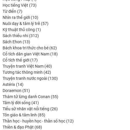
produits
73
Học tiếng Việt
73
7
produits
Từ điển
7
produits
10
Nhìn ra thế giới
10
produits
57
Nuôi dạy & tâm lý trẻ
57
1
produits
Kỹ thuật thủ công
1
312
produit
Sách thiếu nhi
312
13
produits
Sách Ehon
13
produits
62
Bách khoa tri thức cho bé
62
produits
18
Cổ tích dân gian Việt Nam
18
17
produits
Cổ tích thế giới
17
produits
40
Truyện tranh Việt Nam
40
42
produits
Tương tác thông minh
42
produits
130
Truyện tranh nước ngoài
130
14
produits
Astérix
14
produits
51
Doraemon
51
produits
55
Thám tử lừng danh Conan
55
41
produits
Tâm lý đời sống
41
produits
26
Tiểu sử nhân vật nổi tiếng
26
85
produits
Tôn giáo & tâm linh
85
produits
12
Thần học - huyền học - thần số học
12
68
produits
Thiền & đạo Phật
68