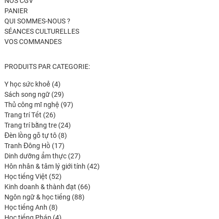
NOS CGV
PANIER
QUI SOMMES-NOUS ?
SÉANCES CULTURELLES
VOS COMMANDES
PRODUITS PAR CATEGORIE:
4
Y học sức khoẻ
4
produits
29
Sách song ngữ
29
produits
97
Thủ công mĩ nghệ
97
26
produits
Trang trí Tết
26
produits
24
Trang trí bằng tre
24
8
produits
Đèn lồng gỗ tự tô
8
17
produits
Tranh Đông Hồ
17
produits
27
Dinh dưỡng ẩm thực
27
produits
42
Hôn nhân & tâm lý giới tính
42
52
produits
Học tiếng Việt
52
produits
66
Kinh doanh & thành đạt
66
88
produits
Ngôn ngữ & học tiếng
88
8
produits
Học tiếng Anh
8
produits
4
Học tiếng Pháp
4