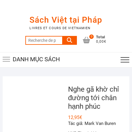
Skip
to
content
Sách Việt tại Pháp
LIVRES ET COURS DE VIETNAMIEN
0
Total
Recherche
0,00€
pour :
DANH MỤC SÁCH
Nghe gã khờ chỉ
đường tới chân
hạnh phúc
12,95
€
Tác giả: Mark Van Buren