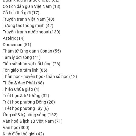
produits
18
Cổ tích dân gian Việt Nam
18
17
produits
Cổ tích thế giới
17
produits
40
Truyện tranh Việt Nam
40
42
produits
Tương tác thông minh
42
produits
130
Truyện tranh nước ngoài
130
14
produits
Astérix
14
produits
51
Doraemon
51
produits
55
Thám tử lừng danh Conan
55
41
produits
Tâm lý đời sống
41
produits
26
Tiểu sử nhân vật nổi tiếng
26
85
produits
Tôn giáo & tâm linh
85
produits
12
Thần học - huyền học - thần số học
12
68
produits
Thiền & đạo Phật
68
4
produits
Thiên Chúa giáo
4
produits
32
Triết học & tư tưởng
32
produits
28
Triết học phương Đông
28
6
produits
Triết học phương Tây
6
produits
162
Ứng xử & kỹ năng sống
162
produits
71
Văn hoá & lịch sử Việt Nam
71
300
produits
Văn học
300
produits
42
Kinh điển thế giới
42