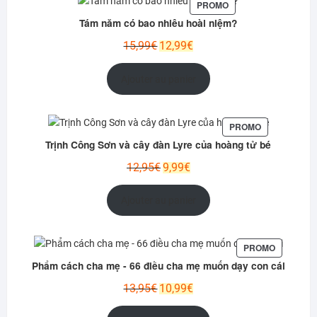
PRODUIT
PROMO
EN
Tám năm có bao nhiêu hoài niệm?
PROMOTION
Le
Le
15,99
€
12,99
€
prix
prix
initial
actuel
Ajouter au panier
était :
est :
15,99€.
12,99€.
PRODUIT
PROMO
EN
Trịnh Công Sơn và cây đàn Lyre của hoàng tử bé
PROMOTION
Le
Le
12,95
€
9,99
€
prix
prix
initial
actuel
Ajouter au panier
était :
est :
12,95€.
9,99€.
PRODUIT
PROMO
EN
Phẩm cách cha mẹ - 66 điều cha mẹ muốn dạy con cái
PROMOTI
Le
Le
13,95
€
10,99
€
prix
prix