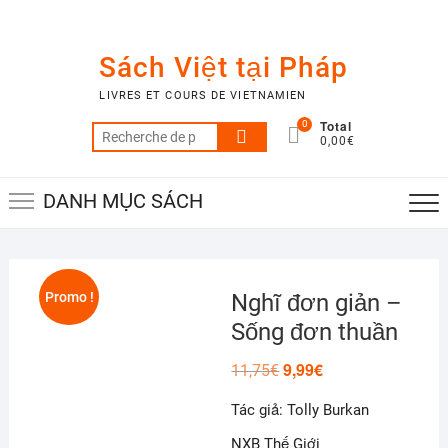
Skip
to
content
Sách Việt tại Pháp
LIVRES ET COURS DE VIETNAMIEN
Total
0
Recherche
0,00€
pour :
DANH MỤC SÁCH
Promo !
Nghĩ đơn giản –
Sống đơn thuần
9,99
€
Le
Le
11,75
€
prix
prix
initial
actuel
Tác giả: Tolly Burkan
était :
est :
11,75€.
9,99€.
NXB Thế Giới