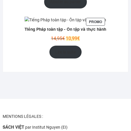
initial
actuel
Ajouter au panier
était :
est :
13,95€.
10,99€.
PRODUIT
PROMO
EN
Tiếng Pháp toàn tập - Ôn tập và thực hành
PROMOTION
Le
Le
14,95
€
10,99
€
prix
prix
initial
actuel
Lire la suite
était :
est :
14,95€.
10,99€.
MENTIONS LÉGALES :
SÁCH VIỆT
par Institut Nguyen (EI)