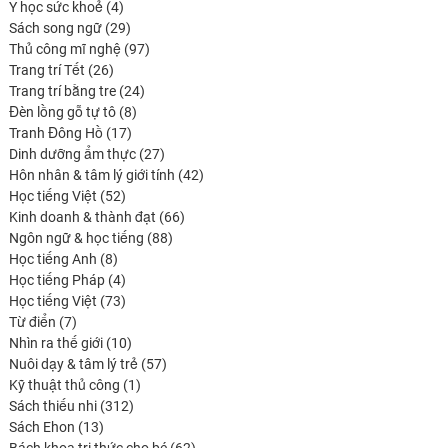
4
Y học sức khoẻ
4
produits
29
Sách song ngữ
29
produits
97
Thủ công mĩ nghệ
97
26
produits
Trang trí Tết
26
produits
24
Trang trí bằng tre
24
8
produits
Đèn lồng gỗ tự tô
8
17
produits
Tranh Đông Hồ
17
produits
27
Dinh dưỡng ẩm thực
27
produits
42
Hôn nhân & tâm lý giới tính
42
52
produits
Học tiếng Việt
52
produits
66
Kinh doanh & thành đạt
66
88
produits
Ngôn ngữ & học tiếng
88
8
produits
Học tiếng Anh
8
produits
4
Học tiếng Pháp
4
produits
73
Học tiếng Việt
73
7
produits
Từ điển
7
produits
10
Nhìn ra thế giới
10
produits
57
Nuôi dạy & tâm lý trẻ
57
1
produits
Kỹ thuật thủ công
1
312
produit
Sách thiếu nhi
312
13
produits
Sách Ehon
13
produits
62
Bách khoa tri thức cho bé
62