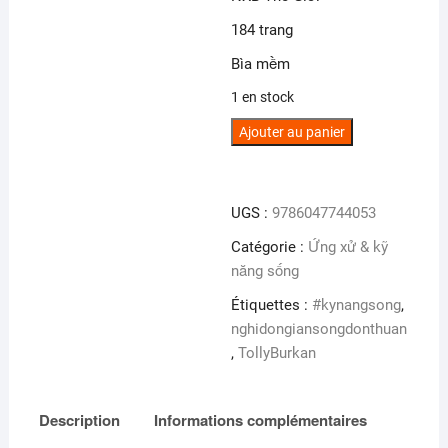
184 trang
Bìa mềm
1 en stock
quantité
Ajouter au panier
de
Nghĩ
đơn
UGS :
9786047744053
giản
Catégorie :
Ứng xử & kỹ
-
năng sống
Sống
đơn
Étiquettes :
#kynangsong
,
thuần
nghidongiansongdonthuan
,
TollyBurkan
Description
Informations complémentaires