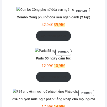
PRODUIT
PROMO
EN
Combo Công phu nở đóa sen ngàn cánh (2 tập)
PROMOTION
Le
Le
42,94
€
39,95
€
prix
prix
initial
actuel
Ajouter au panier
était :
est :
42,94€.
39,95€.
PRODUIT
PROMO
EN
Paris 55 ngày cấm túc
PROMOTION
Le
Le
12,99
€
10,95
€
prix
prix
initial
actuel
Ajouter au panier
était :
est :
12,99€.
10,95€.
PRODUIT
PROMO
EN
734 chuyên mục ngữ pháp tiếng Pháp cho mọi người
PROMOTIO
Le
Le
17,95
€
14,99
€