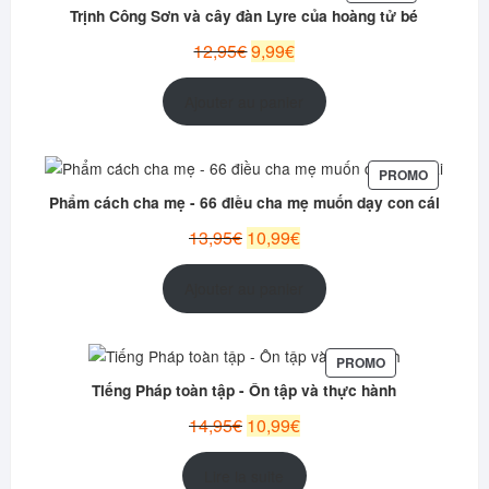
EN
Trịnh Công Sơn và cây đàn Lyre của hoàng tử bé
PROMOTION
Le
Le
12,95
€
9,99
€
prix
prix
initial
actuel
Ajouter au panier
était :
est :
12,95€.
9,99€.
PRODUIT
PROMO
EN
Phẩm cách cha mẹ - 66 điều cha mẹ muốn dạy con cái
PROMOT
Le
Le
13,95
€
10,99
€
prix
prix
initial
actuel
Ajouter au panier
était :
est :
13,95€.
10,99€.
PRODUIT
PROMO
EN
Tiếng Pháp toàn tập - Ôn tập và thực hành
PROMOTION
Le
Le
14,95
€
10,99
€
prix
prix
initial
actuel
Lire la suite