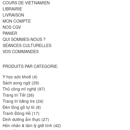
COURS DE VIETNAMIEN
LIBRAIRIE
LIVRAISON
MON COMPTE
NOS CGV
PANIER
QUI SOMMES-NOUS ?
SÉANCES CULTURELLES
VOS COMMANDES
PRODUITS PAR CATEGORIE:
4
Y học sức khoẻ
4
produits
29
Sách song ngữ
29
produits
97
Thủ công mĩ nghệ
97
26
produits
Trang trí Tết
26
produits
24
Trang trí bằng tre
24
8
produits
Đèn lồng gỗ tự tô
8
17
produits
Tranh Đông Hồ
17
produits
27
Dinh dưỡng ẩm thực
27
produits
42
Hôn nhân & tâm lý giới tính
42