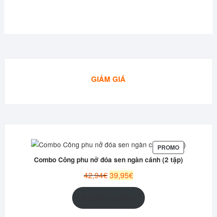
GIẢM GIÁ
PRODUIT
PROMO
EN
Combo Công phu nở đóa sen ngàn cánh (2 tập)
PROMOTION
Le
Le
42,94
€
39,95
€
prix
prix
initial
actuel
Ajouter au panier
était :
est :
42,94€.
39,95€.