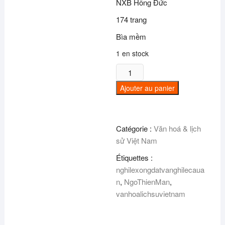
NXB Hồng Đức
174 trang
Bìa mềm
1 en stock
quantité
de
Ajouter au panier
Nghi
lễ
xông
Catégorie :
Văn hoá & lịch
đất
sử Việt Nam
và
nghi
Étiquettes :
lễ
nghilexongdatvanghilecaua
cầu
n
,
NgoThienMan
,
an
vanhoalichsuvietnam