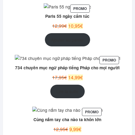
PRODUIT
PROMO
EN
Paris 55 ngày cấm túc
PROMOTION
Le
Le
12,99
€
10,95
€
prix
prix
initial
actuel
Ajouter au panier
était :
est :
12,99€.
10,95€.
PRODUIT
PROMO
EN
734 chuyên mục ngữ pháp tiếng Pháp cho mọi người
PROMOTI
Le
Le
17,95
€
14,99
€
prix
prix
initial
actuel
Lire la suite
était :
est :
17,95€.
14,99€.
PRODUIT
PROMO
EN
Cùng nắm tay cha nào ta khôn lớn
PROMOTION
Le
Le
12,95
€
9,99
€
prix
prix