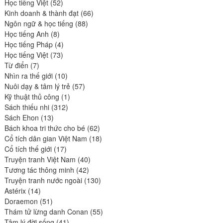
52
produits
Học tiếng Việt
52
produits
66
Kinh doanh & thành đạt
66
88
produits
Ngôn ngữ & học tiếng
88
8
produits
Học tiếng Anh
8
produits
4
Học tiếng Pháp
4
73
produits
Học tiếng Việt
73
7
produits
Từ điển
7
produits
10
Nhìn ra thế giới
10
produits
57
Nuôi dạy & tâm lý trẻ
57
1
produits
Kỹ thuật thủ công
1
312
produit
Sách thiếu nhi
312
13
produits
Sách Ehon
13
produits
62
Bách khoa tri thức cho bé
62
produits
18
Cổ tích dân gian Việt Nam
18
17
produits
Cổ tích thế giới
17
produits
40
Truyện tranh Việt Nam
40
42
produits
Tương tác thông minh
42
produits
130
Truyện tranh nước ngoài
130
14
produits
Astérix
14
produits
51
Doraemon
51
produits
55
Thám tử lừng danh Conan
55
41
produits
Tâm lý đời sống
41