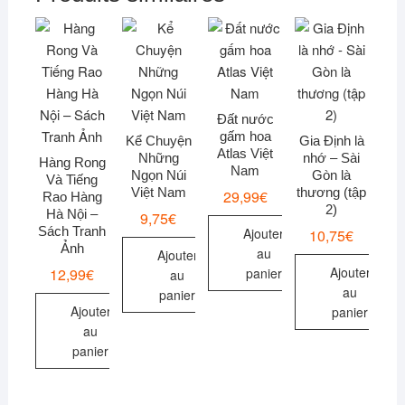
Đất nước
gấm hoa
Kể Chuyện
Gia Định là
Atlas Việt
Những
nhớ – Sài
Hàng Rong
Nam
Ngọn Núi
Gòn là
Và Tiếng
Việt Nam
thương (tập
29,99
€
Rao Hàng
2)
Hà Nội –
9,75
€
Sách Tranh
Ajouter
10,75
€
Ảnh
au
Ajouter
Ajouter
12,99
€
panier
au
au
panier
Ajouter
panier
au
panier