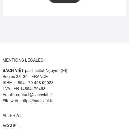
était :
est :
14,95€.
10,99€.
MENTIONS LÉGALES :
SÁCH VIỆT
par Institut Nguyen (EI)
Bègles 33130 - FRANCE
SIRET : 894 179 498 00023
TVA : FR 14894179498
Email : contact@sachviet.fr
Site web : https://sachviet.fr
ALLER À :
ACCUEIL