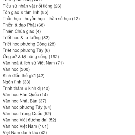
produits
26
Tiểu sử nhân vật nổi tiếng
26
85
produits
Tôn giáo & tâm linh
85
produits
12
Thần học - huyền học - thần số học
12
68
produits
Thiền & đạo Phật
68
4
produits
Thiên Chúa giáo
4
produits
32
Triết học & tư tưởng
32
produits
28
Triết học phương Đông
28
6
produits
Triết học phương Tây
6
produits
162
Ứng xử & kỹ năng sống
162
produits
71
Văn hoá & lịch sử Việt Nam
71
300
produits
Văn học
300
produits
42
Kinh điển thế giới
42
33
produits
Ngôn tình
33
produits
40
Trinh thám & kinh dị
40
14
produits
Văn học Hàn Quốc
14
37
produits
Văn học Nhật Bản
37
produits
84
Văn học phương Tây
84
52
produits
Văn học Trung Quốc
52
produits
52
Văn học Việt đương đại
52
101
produits
Văn học Việt Nam
101
42
produits
Việt Nam danh tác
42