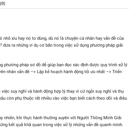
(0)
nó nhỏ xíu hay nó to đùng, dù nó là chuyện cá nhân hay vấn đề của
 đưa ra những ví dụ cơ bản trong việc sử dụng phương pháp giải
phương pháp sơ đồ để giúp bạn đọc xác định được quy trình xử lý
yên nhân vấn đề –> Lập kế hoạch hành động tối ưu nhất –> Triển
ệc suy nghĩ và hành động hợp lý thay vì cứ ngồi suy nghĩ và thụ
xấu còn phụ thuộc rất nhiều vào việc bạn biết cách theo dõi và điều
uy nhiên, khi thực hành thường xuyên với Người Thông Minh Giải
ng kết quả khả quan trong việc xử lý những vấn đề quanh mình.