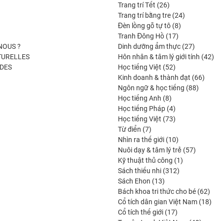
26
produits
Trang trí Tết
26
produits
24
Trang trí bằng tre
24
8
produits
Đèn lồng gỗ tự tô
8
17
produits
Tranh Đông Hồ
17
produits
27
NOUS ?
Dinh dưỡng ẩm thực
27
produits
42
TURELLES
Hôn nhân & tâm lý giới tính
42
52
pro
DES
Học tiếng Việt
52
produits
66
Kinh doanh & thành đạt
66
88
produi
Ngôn ngữ & học tiếng
88
8
produit
Học tiếng Anh
8
produits
4
Học tiếng Pháp
4
produits
73
Học tiếng Việt
73
7
produits
Từ điển
7
produits
10
Nhìn ra thế giới
10
produits
57
Nuôi dạy & tâm lý trẻ
57
1
produits
Kỹ thuật thủ công
1
312
produit
Sách thiếu nhi
312
13
produits
Sách Ehon
13
produits
62
Bách khoa tri thức cho bé
62
prod
18
Cổ tích dân gian Việt Nam
18
17
pro
Cổ tích thế giới
17