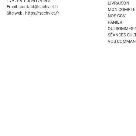
TVA : FR 14894179498
LIVRAISON
Email : contact@sachviet.fr
MON COMPTE
Site web : https://sachviet.fr
NOS CGV
PANIER
QUI SOMMES-
SÉANCES CUL
VOS COMMAN