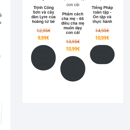
Trịnh Công
Tiếng Pháp
Sơn và cây
toàn tập -
Phẩm cách
ề
đàn Lyre của
Ôn tập và
cha mẹ - 66
hoàng tử bé
thực hành
u
điều cha mẹ
muốn dạy
Le
Le
12,95
€
14,95
€
con cái
prix
prix
Le
Le
9,99
€
10,99
€
Le
13,95
€
initial
initial
prix
prix
prix
Le
10,99
€
était :
était :
actuel
actuel
Ajoute
Lire la
initial
prix
12,95€.
14,95€.
g
est :
est :
r au
suite
était :
actuel
Ajoute
9,99€.
10,99€.
panier
13,95€.
est :
r au
10,99€.
panier