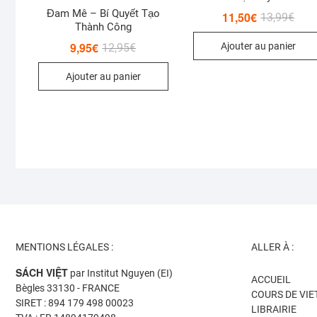
Đam Mê – Bí Quyết Tạo
11,50
€
Le
Le
13,99
€
prix
prix
Thành Công
initia
actu
9,95
€
Le
Le
Ajouter au panier
12,95
€
était 
est :
prix
prix
13,9
11,5
initial
actuel
Ajouter au panier
était :
est :
12,95€.
9,95€.
MENTIONS LÉGALES :
ALLER À :
SÁCH VIỆT
par Institut Nguyen (EI)
ACCUEIL
Bègles 33130 - FRANCE
COURS DE VI
SIRET : 894 179 498 00023
LIBRAIRIE