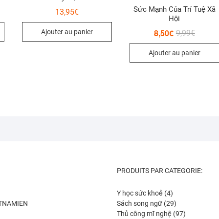
Sức Mạnh Của Trí Tuệ Xã
13,95
€
Hội
l
el
8,50
€
Le
Le
Ajouter au panier
9,99
€
:
prix
prix
9€.
0€.
initial
actuel
Ajouter au panier
était :
est :
9,99€.
8,50€.
PRODUITS PAR CATEGORIE:
4
Y học sức khoẻ
4
produits
29
ETNAMIEN
Sách song ngữ
29
produits
97
Thủ công mĩ nghệ
97