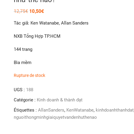
10,50
€
Le
Le
12,75
€
prix
prix
initial
actuel
Tác giả: Ken Watanabe, Allan Sanders
était :
est :
12,75€.
10,50€.
NXB Tổng Hợp TP.HCM
144 trang
Bìa mềm
Rupture de stock
UGS :
188
Catégorie :
Kinh doanh & thành đạt
Étiquettes :
AllanSanders
,
KenWatanabe
,
kinhdoanhthanhdat
nguoithongminhgiaiquyetvandenhuthenao