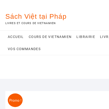
Skip
to
content
Sách Việt tại Pháp
LIVRES ET COURS DE VIETNAMIEN
ACCUEIL
COURS DE VIETNAMIEN
LIBRAIRIE
LIV
VOS COMMANDES
Promo !