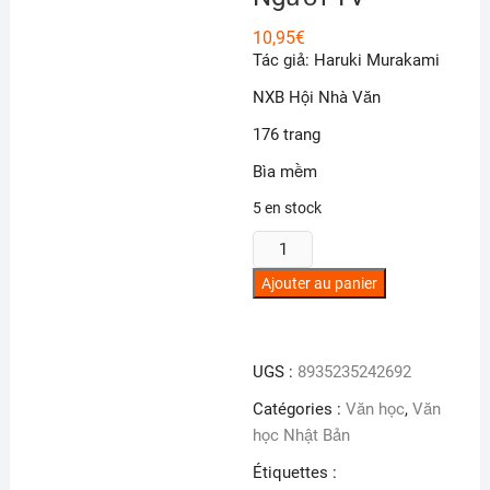
10,95
€
Tác giả: Haruki Murakami
NXB Hội Nhà Văn
176 trang
Bìa mềm
5 en stock
quantité
de
Ajouter au panier
Người
TV
UGS :
8935235242692
Catégories :
Văn học
,
Văn
học Nhật Bản
Étiquettes :