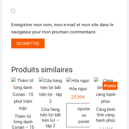
Enregistrer mon nom, mon e-mail et mon site dans le
navigateur pour mon prochain commentaire.
Produits similaires
Promo !
Hỏa ngục
25,99
€
Ajouter
Cửa hàng
Càng bình
tiện lợi bất
tĩnh càng
au
Thám tử
tiện lợi –
hạnh phúc
lừng danh
panier
tập 2
Conan – 15
Le
Le
13,95
€