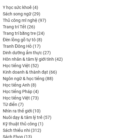
4
Y học sức khoẻ
4
produits
29
Sách song ngữ
29
produits
97
Thủ công mĩ nghệ
97
26
produits
Trang trí Tết
26
produits
24
Trang trí bằng tre
24
8
produits
Đèn lồng gỗ tự tô
8
17
produits
Tranh Đông Hồ
17
produits
27
Dinh dưỡng ẩm thực
27
produits
42
Hôn nhân & tâm lý giới tính
42
52
produits
Học tiếng Việt
52
produits
66
Kinh doanh & thành đạt
66
88
produits
Ngôn ngữ & học tiếng
88
8
produits
Học tiếng Anh
8
produits
4
Học tiếng Pháp
4
produits
73
Học tiếng Việt
73
7
produits
Từ điển
7
produits
10
Nhìn ra thế giới
10
produits
57
Nuôi dạy & tâm lý trẻ
57
1
produits
Kỹ thuật thủ công
1
312
produit
Sách thiếu nhi
312
13
produits
Sách Ehon
13