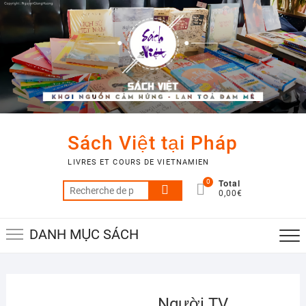
Skip
to
content
Sách Việt tại Pháp
LIVRES ET COURS DE VIETNAMIEN
Total
0
Recherche
0,00€
pour :
DANH MỤC SÁCH
Người TV