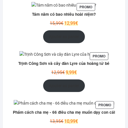
PRODUIT
PROMO
EN
Tám năm có bao nhiêu hoài niệm?
PROMOTION
Le
Le
15,99
€
12,99
€
prix
prix
initial
actuel
Ajouter au panier
était :
est :
15,99€.
12,99€.
PRODUIT
PROMO
EN
Trịnh Công Sơn và cây đàn Lyre của hoàng tử bé
PROMOTION
Le
Le
12,95
€
9,99
€
prix
prix
initial
actuel
Ajouter au panier
était :
est :
12,95€.
9,99€.
PRODUIT
PROMO
EN
Phẩm cách cha mẹ - 66 điều cha mẹ muốn dạy con cái
PROMOTI
Le
Le
13,95
€
10,99
€
prix
prix