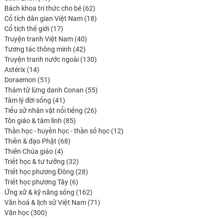
produits
62
Bách khoa tri thức cho bé
62
produits
18
Cổ tích dân gian Việt Nam
18
17
produits
Cổ tích thế giới
17
produits
40
Truyện tranh Việt Nam
40
42
produits
Tương tác thông minh
42
produits
130
Truyện tranh nước ngoài
130
14
produits
Astérix
14
produits
51
Doraemon
51
produits
55
Thám tử lừng danh Conan
55
41
produits
Tâm lý đời sống
41
produits
26
Tiểu sử nhân vật nổi tiếng
26
85
produits
Tôn giáo & tâm linh
85
produits
12
Thần học - huyền học - thần số học
12
68
produits
Thiền & đạo Phật
68
4
produits
Thiên Chúa giáo
4
produits
32
Triết học & tư tưởng
32
produits
28
Triết học phương Đông
28
6
produits
Triết học phương Tây
6
produits
162
Ứng xử & kỹ năng sống
162
produits
71
Văn hoá & lịch sử Việt Nam
71
300
produits
Văn học
300