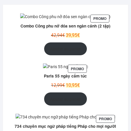
PRODUIT
PROMO
EN
Combo Công phu nở đóa sen ngàn cánh (2 tập)
PROMOTION
Le
Le
42,94
€
39,95
€
prix
prix
initial
actuel
Ajouter au panier
était :
est :
42,94€.
39,95€.
PRODUIT
PROMO
EN
Paris 55 ngày cấm túc
PROMOTION
Le
Le
12,99
€
10,95
€
prix
prix
initial
actuel
Ajouter au panier
était :
est :
12,99€.
10,95€.
PRODUIT
PROMO
EN
734 chuyên mục ngữ pháp tiếng Pháp cho mọi người
PROMOTIO