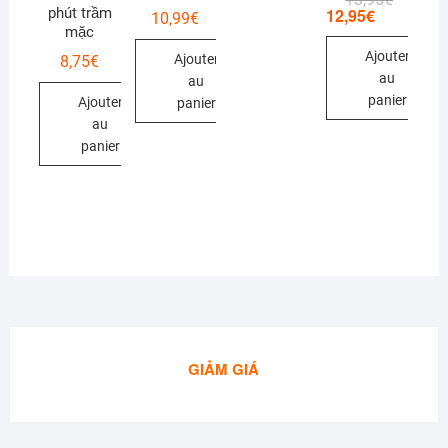
12,95
€
prix
prix
phút trầm
10,99
€
initial
actuel
mặc
était :
est :
Ajouter
13,95€.
12,95€.
Ajouter
8,75
€
au
au
panier
Ajouter
panier
au
panier
GIẢM GIÁ