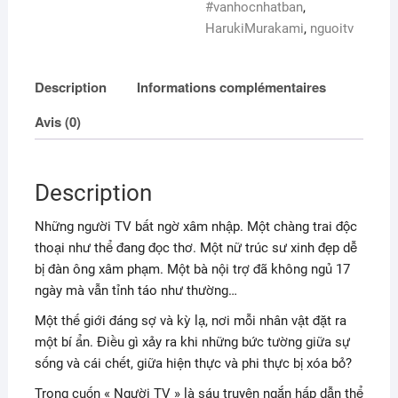
#vanhocnhatban
,
HarukiMurakami
,
nguoitv
Description
Informations complémentaires
Avis (0)
Description
Những người TV bất ngờ xâm nhập. Một chàng trai độc
thoại như thể đang đọc thơ. Một nữ trúc sư xinh đẹp dễ
bị đàn ông xâm phạm. Một bà nội trợ đã không ngủ 17
ngày mà vẫn tỉnh táo như thường…
Một thế giới đáng sợ và kỳ lạ, nơi mỗi nhân vật đặt ra
một bí ẩn. Điều gì xảy ra khi những bức tường giữa sự
sống và cái chết, giữa hiện thực và phi thực bị xóa bỏ?
Trong cuốn « Người TV » là sáu truyện ngắn hấp dẫn thể