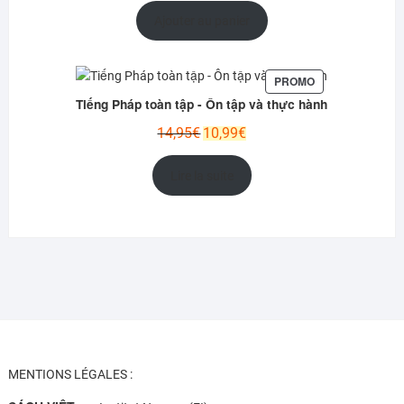
initial
actuel
Ajouter au panier
était :
est :
13,95€.
10,99€.
PRODUIT
PROMO
EN
Tiếng Pháp toàn tập - Ôn tập và thực hành
PROMOTION
Le
Le
14,95
€
10,99
€
prix
prix
initial
actuel
Lire la suite
était :
est :
14,95€.
10,99€.
MENTIONS LÉGALES :