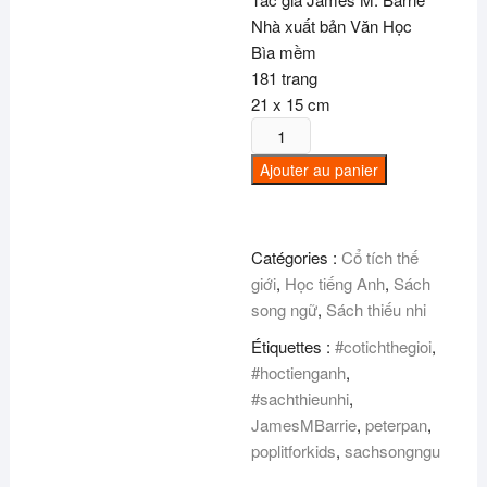
Nhà xuất bản Văn Học
Bìa mềm
181 trang
21 x 15 cm
quantité
de
Ajouter au panier
Pop!
Lit
For
Catégories :
Cổ tích thế
Kids
giới
,
Học tiếng Anh
,
Sách
-
song ngữ
,
Sách thiếu nhi
Peter
Pan
Étiquettes :
#cotichthegioi
,
-
#hoctienganh
,
Song
#sachthieunhi
,
Ngữ
JamesMBarrie
,
peterpan
,
Anh
poplitforkids
,
sachsongngu
-