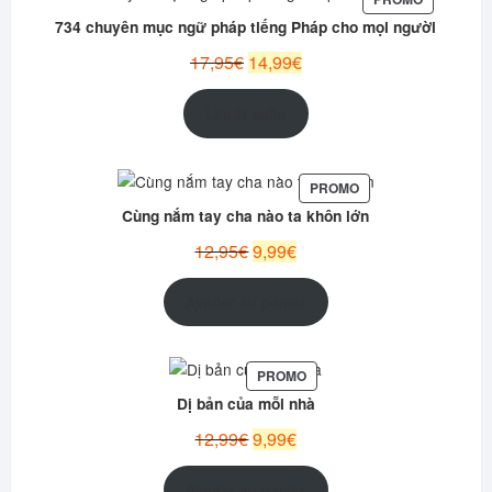
EN
734 chuyên mục ngữ pháp tiếng Pháp cho mọi người
PROMOTI
Le
Le
17,95
€
14,99
€
prix
prix
initial
actuel
Lire la suite
était :
est :
17,95€.
14,99€.
PRODUIT
PROMO
EN
Cùng nắm tay cha nào ta khôn lớn
PROMOTION
Le
Le
12,95
€
9,99
€
prix
prix
initial
actuel
Ajouter au panier
était :
est :
12,95€.
9,99€.
PRODUIT
PROMO
EN
Dị bản của mỗi nhà
PROMOTION
Le
Le
12,99
€
9,99
€
prix
prix
initial
actuel
Ajouter au panier