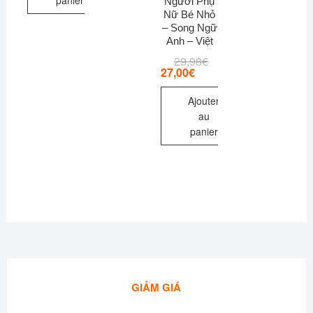
panier
Người Phụ
Nữ Bé Nhỏ
– Song Ngữ
Anh – Việt
29,98
€
Le
Le
prix
prix
27,00
€
initial
actuel
était :
est :
Ajouter
29,98€.
27,00€.
au
panier
GIẢM GIÁ