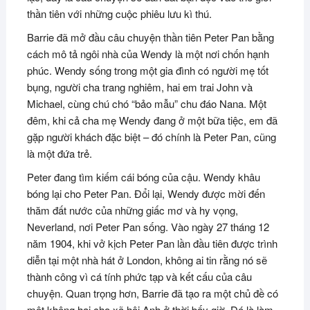
thần tiên với những cuộc phiêu lưu kì thú.
Barrie đã mở đầu câu chuyện thần tiên Peter Pan bằng
cách mô tả ngôi nhà của Wendy là một nơi chốn hạnh
phúc. Wendy sống trong một gia đình có người mẹ tốt
bụng, người cha trang nghiêm, hai em trai John và
Michael, cùng chú chó “bảo mẫu” chu đáo Nana. Một
đêm, khi cả cha mẹ Wendy đang ở một bữa tiệc, em đã
gặp người khách đặc biệt – đó chính là Peter Pan, cũng
là một đứa trẻ.
Peter đang tìm kiếm cái bóng của cậu. Wendy khâu
bóng lại cho Peter Pan. Đổi lại, Wendy được mời đến
thăm đất nước của những giấc mơ và hy vọng,
Neverland, nơi Peter Pan sống. Vào ngày 27 tháng 12
năm 1904, khi vở kịch Peter Pan lần đầu tiên được trình
diễn tại một nhà hát ở London, không ai tin rằng nó sẽ
thành công vì cá tính phức tạp và kết cấu của câu
chuyện. Quan trọng hơn, Barrie đã tạo ra một chủ đề có
một không hai cho xã hội Anh ở thời bấy giờ. Đó là làm