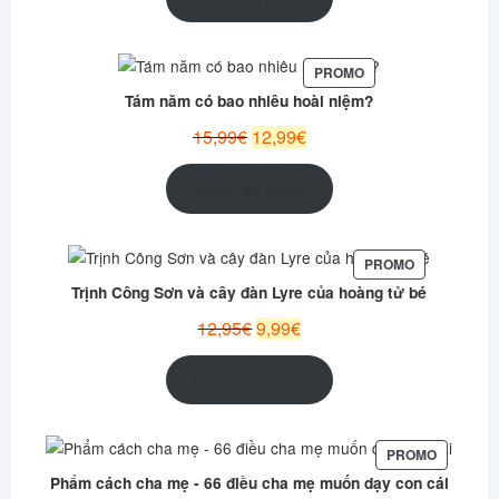
était :
est :
12,99€.
9,99€.
PRODUIT
PROMO
EN
Tám năm có bao nhiêu hoài niệm?
PROMOTION
Le
Le
15,99
€
12,99
€
prix
prix
initial
actuel
Ajouter au panier
était :
est :
15,99€.
12,99€.
PRODUIT
PROMO
EN
Trịnh Công Sơn và cây đàn Lyre của hoàng tử bé
PROMOTION
Le
Le
12,95
€
9,99
€
prix
prix
initial
actuel
Ajouter au panier
était :
est :
12,95€.
9,99€.
PRODUIT
PROMO
EN
Phẩm cách cha mẹ - 66 điều cha mẹ muốn dạy con cái
PROMOT