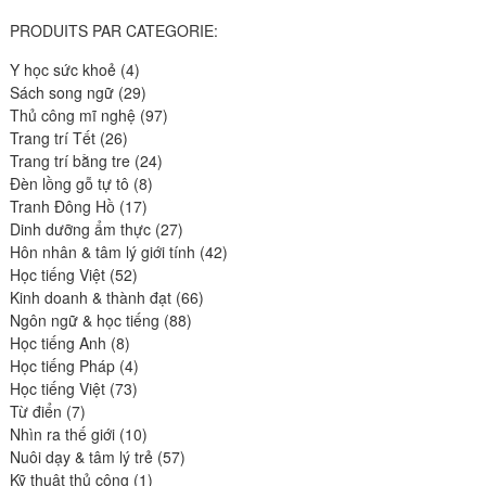
PRODUITS PAR CATEGORIE:
4
Y học sức khoẻ
4
produits
29
Sách song ngữ
29
produits
97
Thủ công mĩ nghệ
97
26
produits
Trang trí Tết
26
produits
24
Trang trí bằng tre
24
8
produits
Đèn lồng gỗ tự tô
8
17
produits
Tranh Đông Hồ
17
produits
27
Dinh dưỡng ẩm thực
27
produits
42
Hôn nhân & tâm lý giới tính
42
52
produits
Học tiếng Việt
52
produits
66
Kinh doanh & thành đạt
66
88
produits
Ngôn ngữ & học tiếng
88
8
produits
Học tiếng Anh
8
produits
4
Học tiếng Pháp
4
73
produits
Học tiếng Việt
73
7
produits
Từ điển
7
produits
10
Nhìn ra thế giới
10
produits
57
Nuôi dạy & tâm lý trẻ
57
1
produits
Kỹ thuật thủ công
1