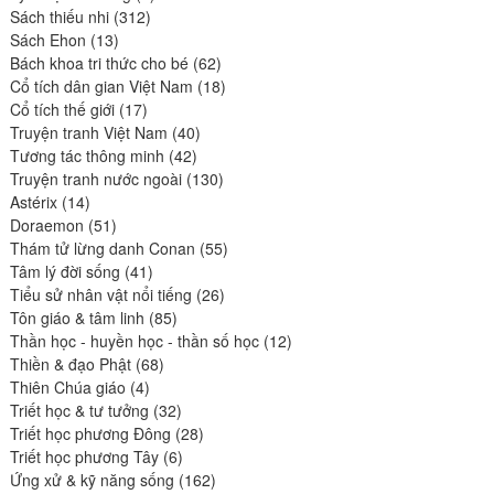
312
produit
Sách thiếu nhi
312
13
produits
Sách Ehon
13
produits
62
Bách khoa tri thức cho bé
62
produits
18
Cổ tích dân gian Việt Nam
18
17
produits
Cổ tích thế giới
17
produits
40
Truyện tranh Việt Nam
40
42
produits
Tương tác thông minh
42
produits
130
Truyện tranh nước ngoài
130
14
produits
Astérix
14
produits
51
Doraemon
51
produits
55
Thám tử lừng danh Conan
55
41
produits
Tâm lý đời sống
41
produits
26
Tiểu sử nhân vật nổi tiếng
26
85
produits
Tôn giáo & tâm linh
85
produits
12
Thần học - huyền học - thần số học
12
68
produits
Thiền & đạo Phật
68
4
produits
Thiên Chúa giáo
4
produits
32
Triết học & tư tưởng
32
produits
28
Triết học phương Đông
28
6
produits
Triết học phương Tây
6
produits
162
Ứng xử & kỹ năng sống
162