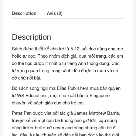
Việt
Description
Avis (0)
Description
Sách được thiết kế cho trẻ từ 5-12 tuổi đọc cùng cha mẹ
hoặc tự đọc. Theo nhóm dịch giả, qua mỗi trang, các em
có thể học được ít nhất 5 từ tiếng Anh thông dụng. Các
từ vựng quan trọng trong sách đều được in màu và có
cỡ chữ nổi bật.
Bộ sách song ngữ mà Elias Publishers mua bản quyền
từ WS Educations, một nhà xuất bản ở Singapore
chuyên về sách giáo dục cho trẻ em.
Peter Pan được viết bởi tác giả James Matthew Barrie,
truyện kể về một cậu bé không bao giờ lớn, cậu sống
cùng tinker bell ở xứ neverland cùng những cậu bé đi
lạc, đây là câu chuyện sẽ dẫn dắt bạn đọc vào thế giới