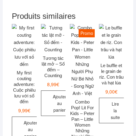
Produits similaires
Promo !
Tương tác
lật mở – Số
Le buffle et
đếm –
le grain de
My first
Counting
riz. Con trâu
couting
và hạt lúa
8,99
€
adventure:
Cuộc phiêu
9,00
€
lưu với số
Ajouter
đếm
Combo
au
Lire
Pop! Lit For
9,99
€
panier
la
Kids – Peter
suite
Pan – Little
Ajouter
Women
au
Những