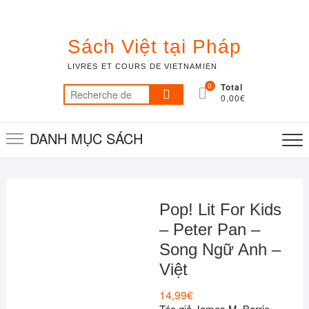
Skip
to
content
Sách Việt tại Pháp
LIVRES ET COURS DE VIETNAMIEN
0
Total
Recherche
0,00€
pour :
DANH MỤC SÁCH
Pop! Lit For Kids
– Peter Pan –
Song Ngữ Anh –
Việt
14,99
€
Tác giả James M. Barrie