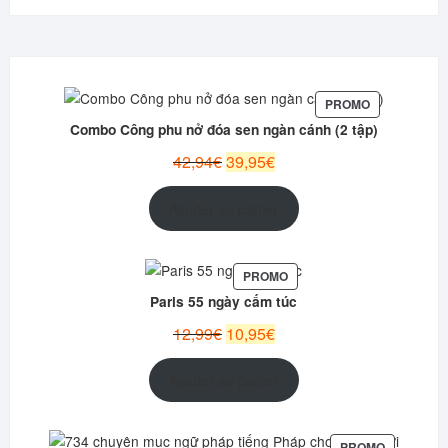
PRODUIT
PROMO
EN
Combo Công phu nở đóa sen ngàn cánh (2 tập)
PROMOTION
Le
Le
42,94
€
39,95
€
prix
prix
initial
actuel
Ajouter au panier
était :
est :
42,94€.
39,95€.
PRODUIT
PROMO
EN
Paris 55 ngày cấm túc
PROMOTION
Le
Le
12,99
€
10,95
€
prix
prix
initial
actuel
Ajouter au panier
était :
est :
12,99€.
10,95€.
PRODUIT
PROMO