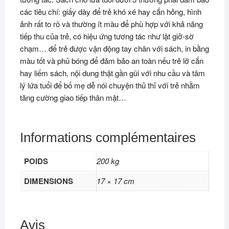
các tiêu chí: giấy dày để trẻ khó xé hay cắn hỏng, hình
ảnh rất to rõ và thường ít màu để phù hợp với khả năng
tiếp thu của trẻ, có hiệu ứng tương tác như lật giở-sờ
chạm… để trẻ được vận động tay chân với sách, in bằng
màu tốt và phủ bóng để đảm bảo an toàn nếu trẻ lỡ cắn
hay liếm sách, nội dung thật gần gũi với nhu cầu và tâm
lý lứa tuổi để bố mẹ dễ nói chuyện thủ thỉ với trẻ nhằm
tăng cường giao tiếp thân mật…
Informations complémentaires
POIDS
200 kg
DIMENSIONS
17 × 17 cm
Avis