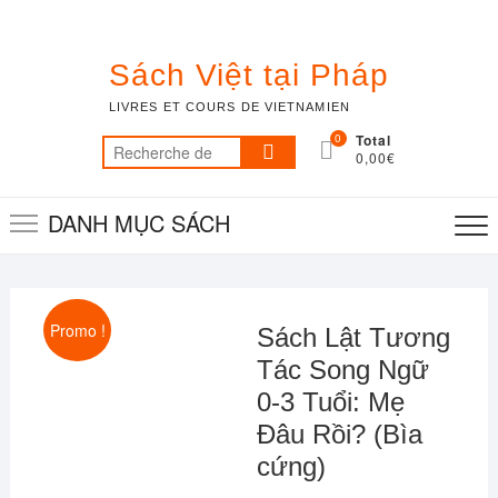
Skip
to
content
Sách Việt tại Pháp
LIVRES ET COURS DE VIETNAMIEN
0
Total
Recherche
0,00€
pour :
DANH MỤC SÁCH
Promo !
Sách Lật Tương
Tác Song Ngữ
0-3 Tuổi: Mẹ
Đâu Rồi? (Bìa
cứng)