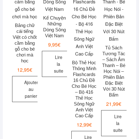
Kể Chuyện
Những
Bảng chữ
Dòng Sông
cái tiếng
Việt Nam
Việt có chốt
cầm bằng
9,95
€
Tủ Sách
gỗ cho bé
Tương Tác
chơi mà
Lire
– Sách Âm
học
Bộ Thẻ Học
la
Thanh – Bé
Thông Minh
12,95
€
suite
Học Nói –
Flashcards
Phiên Bản
16 Chủ Đề
Ajouter
Đặc Biệt
Cho Bé Học
au
Với 30 Nút
– Bộ 416
Bấm
panier
Thẻ Học
21,99
€
Sông Ngữ
Anh Việt
Cao Cấp
Lire
la
12,99
€
suite
Lire