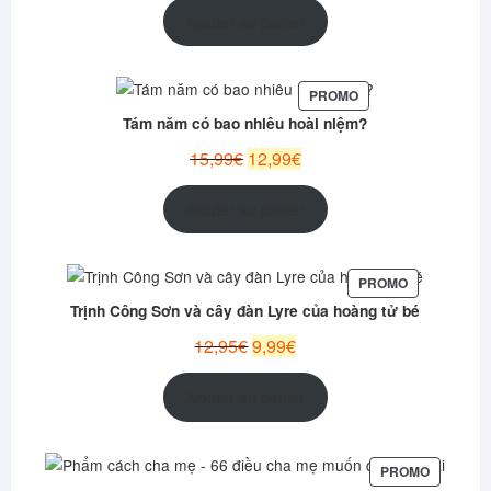
initial
actuel
Ajouter au panier
était :
est :
12,99€.
9,99€.
PRODUIT
PROMO
EN
Tám năm có bao nhiêu hoài niệm?
PROMOTION
Le
Le
15,99
€
12,99
€
prix
prix
initial
actuel
Ajouter au panier
était :
est :
15,99€.
12,99€.
PRODUIT
PROMO
EN
Trịnh Công Sơn và cây đàn Lyre của hoàng tử bé
PROMOTION
Le
Le
12,95
€
9,99
€
prix
prix
initial
actuel
Ajouter au panier
était :
est :
12,95€.
9,99€.
PRODUIT
PROMO
EN