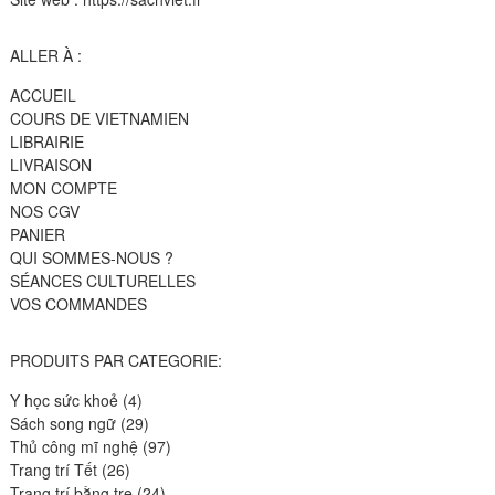
ALLER À :
ACCUEIL
COURS DE VIETNAMIEN
LIBRAIRIE
LIVRAISON
MON COMPTE
NOS CGV
PANIER
QUI SOMMES-NOUS ?
SÉANCES CULTURELLES
VOS COMMANDES
PRODUITS PAR CATEGORIE:
4
Y học sức khoẻ
4
produits
29
Sách song ngữ
29
produits
97
Thủ công mĩ nghệ
97
26
produits
Trang trí Tết
26
produits
24
Trang trí bằng tre
24