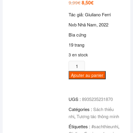
9,99
€
Le
8,50
€
Le
prix
prix
initial
actuel
Tác giả: Giuliano Ferri
était :
est :
9,99€.
8,50€.
Nxb Nhã Nam, 2022
Bìa cứng
19 trang
3 en stock
quantité
de
Ajouter au panier
Sách
Lật
Tương
UGS :
8935235231870
Tác
Song
Catégories :
Sách thiếu
Ngữ
nhi
,
Tương tác thông minh
0-
Étiquettes :
#sachthieunhi
,
3