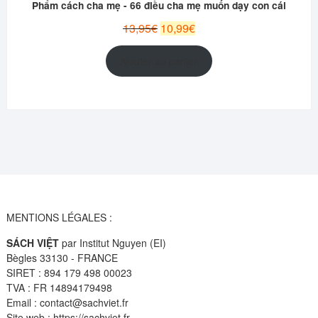
Phẩm cách cha mẹ - 66 điều cha mẹ muốn dạy con cái
PROMOT
Le
Le
13,95
€
10,99
€
prix
prix
initial
actuel
Ajouter au panier
était :
est :
13,95€.
10,99€.
MENTIONS LÉGALES :
SÁCH VIỆT
par Institut Nguyen (EI)
Bègles 33130 - FRANCE
SIRET : 894 179 498 00023
TVA : FR 14894179498
Email : contact@sachviet.fr
Site web : https://sachviet.fr