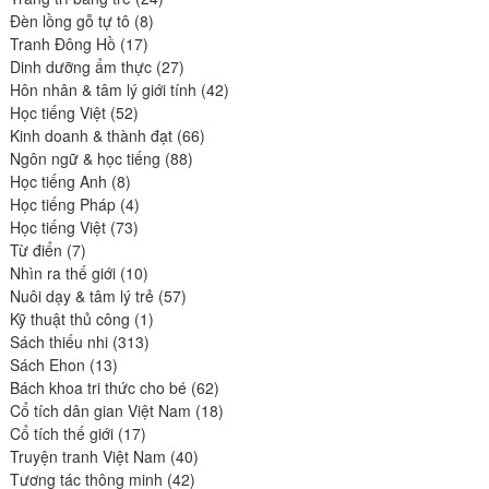
8
produits
Đèn lồng gỗ tự tô
8
17
produits
Tranh Đông Hồ
17
produits
27
Dinh dưỡng ẩm thực
27
produits
42
Hôn nhân & tâm lý giới tính
42
52
produits
Học tiếng Việt
52
produits
66
Kinh doanh & thành đạt
66
88
produits
Ngôn ngữ & học tiếng
88
8
produits
Học tiếng Anh
8
produits
4
Học tiếng Pháp
4
73
produits
Học tiếng Việt
73
7
produits
Từ điển
7
produits
10
Nhìn ra thế giới
10
produits
57
Nuôi dạy & tâm lý trẻ
57
1
produits
Kỹ thuật thủ công
1
313
produit
Sách thiếu nhi
313
13
produits
Sách Ehon
13
produits
62
Bách khoa tri thức cho bé
62
produits
18
Cổ tích dân gian Việt Nam
18
17
produits
Cổ tích thế giới
17
produits
40
Truyện tranh Việt Nam
40
42
produits
Tương tác thông minh
42