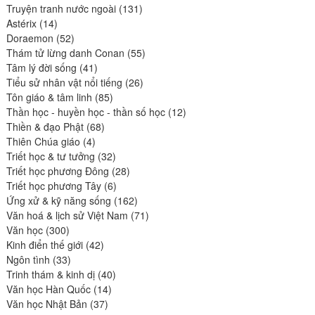
produits
131
Truyện tranh nước ngoài
131
14
produits
Astérix
14
produits
52
Doraemon
52
produits
55
Thám tử lừng danh Conan
55
41
produits
Tâm lý đời sống
41
produits
26
Tiểu sử nhân vật nổi tiếng
26
85
produits
Tôn giáo & tâm linh
85
produits
12
Thần học - huyền học - thần số học
12
68
produits
Thiền & đạo Phật
68
4
produits
Thiên Chúa giáo
4
produits
32
Triết học & tư tưởng
32
produits
28
Triết học phương Đông
28
6
produits
Triết học phương Tây
6
produits
162
Ứng xử & kỹ năng sống
162
produits
71
Văn hoá & lịch sử Việt Nam
71
300
produits
Văn học
300
produits
42
Kinh điển thế giới
42
33
produits
Ngôn tình
33
produits
40
Trinh thám & kinh dị
40
14
produits
Văn học Hàn Quốc
14
37
produits
Văn học Nhật Bản
37