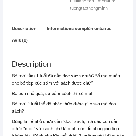
GiulianoFerri
,
medauroi
,
Tuổi:
tuongtacthongminh
Mẹ
Đâu
Rồi?
Description
Informations complémentaires
(Bìa
cứng)
Avis (0)
Description
Bé mới tầm 1 tuổi đã cần đọc sách chưa?Bố mẹ muốn
cho bé tiếp xúc sớm với sách được chứ?
Bé còn nhỏ quá, sợ cầm sách thì xé mất!
Bé mới ít tuổi thế đã nhận thức được gì chưa mà đọc
sách?
Đúng là trẻ nhỏ chưa cần “đọc” sách, mà các con cần
được “chơi” với sách như là một món đồ chơi giàu tính
tương tác. Sách cho lứa tuổi dưới 3 thường phải đảm bảo