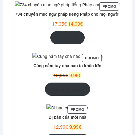
PRODUIT
PROMO
EN
734 chuyên mục ngữ pháp tiếng Pháp cho mọi người
PROMOTI
Le
Le
17,95
€
14,99
€
prix
prix
initial
actuel
Lire la suite
était :
est :
17,95€.
14,99€.
PRODUIT
PROMO
EN
Cùng nắm tay cha nào ta khôn lớn
PROMOTION
Le
Le
12,95
€
9,99
€
prix
prix
initial
actuel
Ajouter au panier
était :
est :
12,95€.
9,99€.
PRODUIT
PROMO
EN
Dị bản của mỗi nhà
PROMOTION
Le
Le
12,99
€
9,99
€
prix
prix