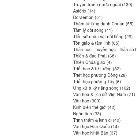
produit
13
Truyện tranh nước ngoài
130
14
pro
Astérix
14
produits
51
Doraemon
51
produits
55
Thám tử lừng danh Conan
55
41
pr
Tâm lý đời sống
41
produits
26
Tiểu sử nhân vật nổi tiếng
26
85
pro
Tôn giáo & tâm linh
85
produits
Thần học - huyền học - thần số 
68
Thiền & đạo Phật
68
4
produits
Thiên Chúa giáo
4
produits
32
Triết học & tư tưởng
32
produits
28
Triết học phương Đông
28
6
produi
Triết học phương Tây
6
produits
162
Ứng xử & kỹ năng sống
162
prod
7
Văn hoá & lịch sử Việt Nam
71
300
p
Văn học
300
produits
42
Kinh điển thế giới
42
33
produits
Ngôn tình
33
produits
40
Trinh thám & kinh dị
40
14
produits
Văn học Hàn Quốc
14
37
produits
Văn học Nhật Bản
37