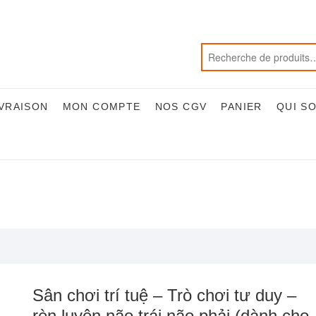
IVRAISON
MON COMPTE
NOS CGV
PANIER
QUI S
Sân chơi trí tuệ – Trò chơi tư duy –
rèn luyện não trái não phải (dành cho