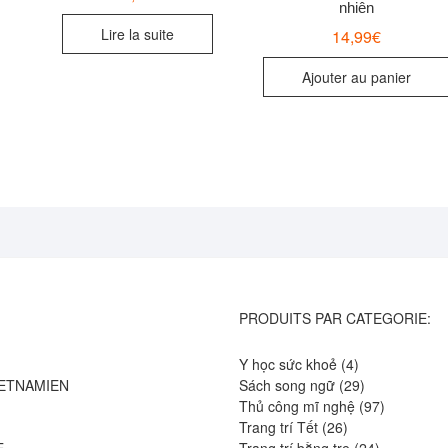
nhiên
Lire la suite
14,99
€
Ajouter au panier
PRODUITS PAR CATEGORIE:
4
Y học sức khoẻ
4
produits
29
IETNAMIEN
Sách song ngữ
29
produits
97
Thủ công mĩ nghệ
97
26
produits
Trang trí Tết
26
produits
24
E
Trang trí bằng tre
24