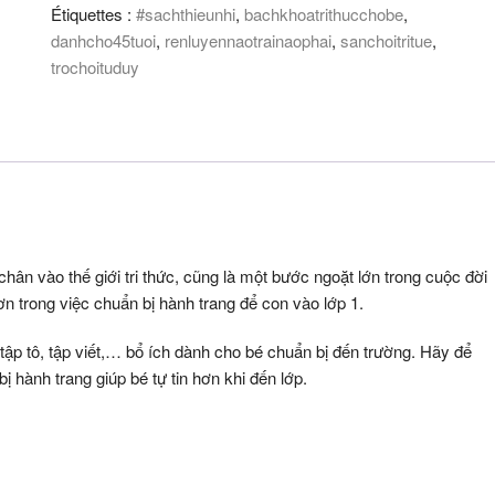
Étiquettes :
#sachthieunhi
,
bachkhoatrithucchobe
,
Trò
danhcho45tuoi
,
renluyennaotrainaophai
,
sanchoitritue
,
chơi
trochoituduy
tư
duy
-
rèn
luyện
não
trái
não
hân vào thế giới tri thức, cũng là một bước ngoặt lớn trong cuộc đời
phải
n trong việc chuẩn bị hành trang để con vào lớp 1.
(dành
cho
p tô, tập viết,… bổ ích dành cho bé chuẩn bị đến trường. Hãy để
4
hành trang giúp bé tự tin hơn khi đến lớp.
-
5
tuổi)