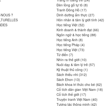
8
produits
Đèn lồng gỗ tự tô
8
17
produits
Tranh Đông Hồ
17
produits
27
-NOUS ?
Dinh dưỡng ẩm thực
27
produits
4
LTURELLES
Hôn nhân & tâm lý giới tính
42
52
pr
NDES
Học tiếng Việt
52
produits
66
Kinh doanh & thành đạt
66
88
produ
Ngôn ngữ & học tiếng
88
8
produit
Học tiếng Anh
8
produits
4
Học tiếng Pháp
4
73
produits
Học tiếng Việt
73
7
produits
Từ điển
7
produits
10
Nhìn ra thế giới
10
produits
57
Nuôi dạy & tâm lý trẻ
57
1
produits
Kỹ thuật thủ công
1
312
produit
Sách thiếu nhi
312
13
produits
Sách Ehon
13
produits
62
Bách khoa tri thức cho bé
62
pro
18
Cổ tích dân gian Việt Nam
18
17
pr
Cổ tích thế giới
17
produits
40
Truyện tranh Việt Nam
40
42
produi
Tương tác thông minh
42