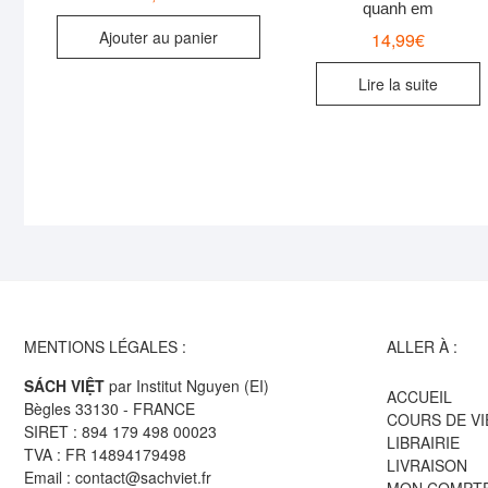
quanh em
Ajouter au panier
14,99
€
Lire la suite
MENTIONS LÉGALES :
ALLER À :
SÁCH VIỆT
par Institut Nguyen (EI)
ACCUEIL
Bègles 33130 - FRANCE
COURS DE V
SIRET : 894 179 498 00023
LIBRAIRIE
TVA : FR 14894179498
LIVRAISON
Email : contact@sachviet.fr
MON COMPT