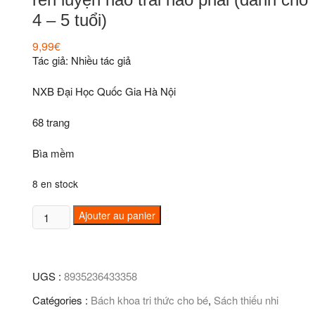
4 – 5 tuổi)
9,99
€
Tác giả: Nhiều tác giả
NXB Đại Học Quốc Gia Hà Nội
68 trang
Bìa mềm
8 en stock
quantité
Ajouter au panier
de
Sân
chơi
UGS :
8935236433358
trí
tuệ
Catégories :
Bách khoa tri thức cho bé
,
Sách thiếu nhi
-