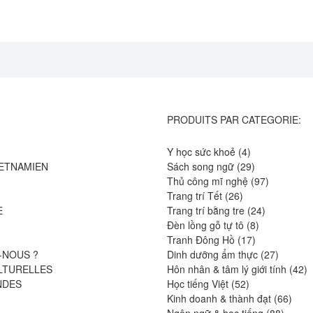
PRODUITS PAR CATEGORIE:
4
Y học sức khoẻ
4
produits
29
IETNAMIEN
Sách song ngữ
29
produits
97
Thủ công mĩ nghệ
97
26
produits
Trang trí Tết
26
produits
24
E
Trang trí bằng tre
24
8
produits
Đèn lồng gỗ tự tô
8
17
produits
Tranh Đông Hồ
17
produits
27
-NOUS ?
Dinh dưỡng ẩm thực
27
produits
4
LTURELLES
Hôn nhân & tâm lý giới tính
42
52
pr
NDES
Học tiếng Việt
52
produits
66
Kinh doanh & thành đạt
66
88
produ
Ngôn ngữ & học tiếng
88