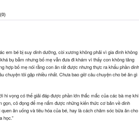
(0)
các em bé bị suy dinh dưỡng, còi xương không phải vì gia đình không
é khá bụ bẫm nhưng bố mẹ vẫn đưa đi khám vì thấy con không tăng
ờng hợp bố mẹ nói rằng con ăn rất được nhưng thực ra khẩu phần din
âu chuyện tôi gặp nhiều nhất. Chưa bao giờ câu chuyện cho bé ăn gì
i hi vọng có thể giải đáp được phần lớn thắc mắc của các bà mẹ khi
ắn gọn, cô đọng để mẹ nắm được những kiến thức cơ bản về dinh
ói quen ăn uống và tiêu hóa của bé, hay là cách chăm sóc bữa ăn cho
a học.”