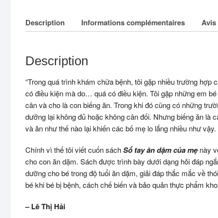
Description
Informations complémentaires
Avis 
Description
“Trong quá trình khám chữa bệnh, tôi gặp nhiều trường hợp 
có điều kiện mà do… quá có điều kiện. Tôi gặp những em b
cân và cho là con biếng ăn. Trong khi đó cũng có những trư
dưỡng lại không đủ hoặc không cân đối. Nhưng biếng ăn là c
và ăn như thế nào lại khiến các bố mẹ lo lắng nhiều như vậy.
Chính vì thế tôi viết cuốn sách
Sổ tay ăn dặm của mẹ
này vớ
cho con ăn dặm. Sách được trình bày dưới dạng hỏi đáp ng
dưỡng cho bé trong độ tuổi ăn dặm, giải đáp thắc mắc về th
bé khi bé bị bệnh, cách chế biến và bảo quản thực phẩm kho
– Lê Thị Hải