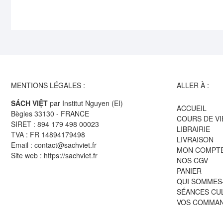
MENTIONS LÉGALES :
ALLER À :
SÁCH VIỆT
par Institut Nguyen (EI)
ACCUEIL
Bègles 33130 - FRANCE
COURS DE V
SIRET : 894 179 498 00023
LIBRAIRIE
TVA : FR 14894179498
LIVRAISON
Email : contact@sachviet.fr
MON COMPT
Site web : https://sachviet.fr
NOS CGV
PANIER
QUI SOMMES
SÉANCES CU
VOS COMMA