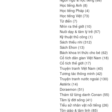
8
produit
Học tiếng Anh
8
produits
4
Học tiếng Pháp
4
73
produits
Học tiếng Việt
73
7
produits
Từ điển
7
produits
10
Nhìn ra thế giới
10
produits
57
Nuôi dạy & tâm lý trẻ
57
1
produits
Kỹ thuật thủ công
1
312
produit
Sách thiếu nhi
312
13
produits
Sách Ehon
13
produits
62
Bách khoa tri thức cho bé
62
pro
18
Cổ tích dân gian Việt Nam
18
17
pr
Cổ tích thế giới
17
produits
40
Truyện tranh Việt Nam
40
42
produi
Tương tác thông minh
42
produit
13
Truyện tranh nước ngoài
130
14
pro
Astérix
14
produits
51
Doraemon
51
produits
55
Thám tử lừng danh Conan
55
41
pr
Tâm lý đời sống
41
produits
26
Tiểu sử nhân vật nổi tiếng
26
85
pro
Tôn giáo & tâm linh
85