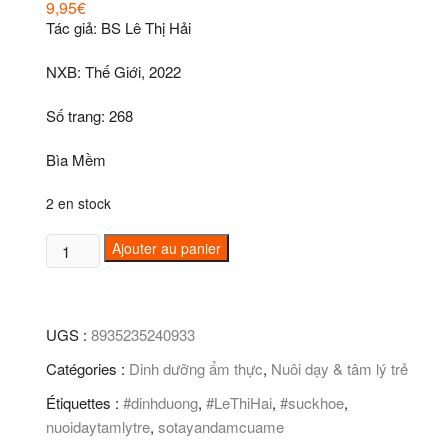
9,95
€
Tác giả: BS Lê Thị Hải
NXB: Thế Giới, 2022
Số trang: 268
Bìa Mềm
2 en stock
quantité
Ajouter au panier
de
Sổ
Tay
UGS :
8935235240933
Ăn
Dặm
Catégories :
Dinh dưỡng ẩm thực
,
Nuôi dạy & tâm lý trẻ
Của
Étiquettes :
#dinhduong
,
#LeThiHai
,
#suckhoe
,
Mẹ
nuoidaytamlytre
,
sotayandamcuame