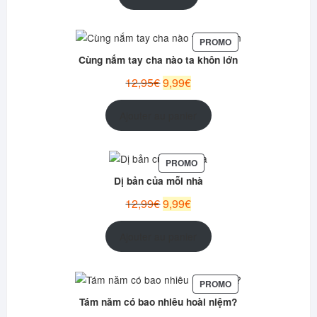
était :
est :
17,95€.
14,99€.
PRODUIT
PROMO
EN
Cùng nắm tay cha nào ta khôn lớn
PROMOTION
Le
Le
12,95
€
9,99
€
prix
prix
initial
actuel
Ajouter au panier
était :
est :
12,95€.
9,99€.
PRODUIT
PROMO
EN
Dị bản của mỗi nhà
PROMOTION
Le
Le
12,99
€
9,99
€
prix
prix
initial
actuel
Ajouter au panier
était :
est :
12,99€.
9,99€.
PRODUIT
PROMO
EN
Tám năm có bao nhiêu hoài niệm?
PROMOTION