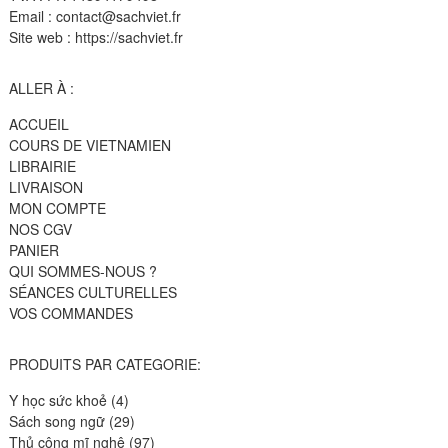
Email : contact@sachviet.fr
Site web : https://sachviet.fr
ALLER À :
ACCUEIL
COURS DE VIETNAMIEN
LIBRAIRIE
LIVRAISON
MON COMPTE
NOS CGV
PANIER
QUI SOMMES-NOUS ?
SÉANCES CULTURELLES
VOS COMMANDES
PRODUITS PAR CATEGORIE:
4
Y học sức khoẻ
4
produits
29
Sách song ngữ
29
produits
97
Thủ công mĩ nghệ
97