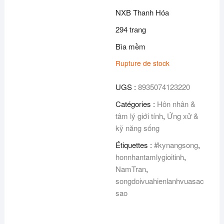
10,99€.
9,50€.
NXB Thanh Hóa
294 trang
Bìa mềm
Rupture de stock
UGS :
8935074123220
Catégories :
Hôn nhân &
tâm lý giới tính
,
Ứng xử &
kỹ năng sống
Étiquettes :
#kynangsong
,
honnhantamlygioitinh
,
NamTran
,
songdoivuahienlanhvuasac
sao