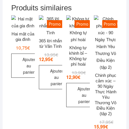
Produits similaires
Promo !
Promo !
Promo !
Hai mặt của
gia đình
365 lời nhắn
từ Vãn Tình
10,75
€
Không tự
khinh bỉ –
13,95
€
Le
Le
prix
prix
12,95
€
Không tự
Ajouter
initial
actuel
phí hoài
au
était :
est :
Ajouter
13,95€.
12,95€.
13,90
€
Le
Le
panier
Chinh phục
prix
prix
12,90
€
au
initial
actuel
cảm xúc –
panier
était :
est :
90 Ngày
Ajouter
13,90€.
12,90€.
Thực Hành
au
Yêu
panier
Thương Vô
Điều Kiện
(tập 2)
17,95
€
Le
Le
prix
prix
15,99
€