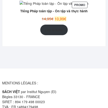
PRODUIT
PROMO
EN
Tiếng Pháp toàn tập - Ôn tập và thực hành
PROMOTION
Le
Le
14,95
€
10,99
€
prix
prix
initial
actuel
Lire la suite
était :
est :
14,95€.
10,99€.
MENTIONS LÉGALES :
SÁCH VIỆT
par Institut Nguyen (EI)
Bègles 33130 - FRANCE
SIRET : 894 179 498 00023
TVA : FR 14894179498