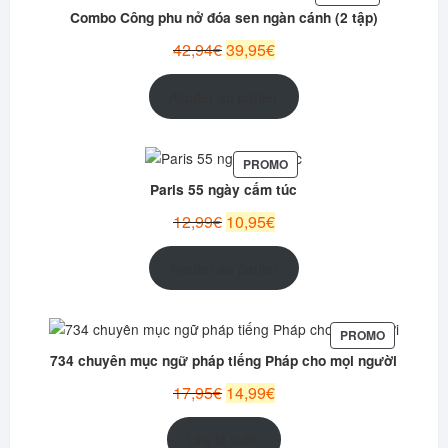
EN
Combo Công phu nở đóa sen ngàn cánh (2 tập)
PROMOTION
Le
Le
42,94
€
39,95
€
prix
prix
initial
actuel
Ajouter au panier
était :
est :
42,94€.
39,95€.
PRODUIT
PROMO
EN
Paris 55 ngày cấm túc
PROMOTION
Le
Le
12,99
€
10,95
€
prix
prix
initial
actuel
Ajouter au panier
était :
est :
12,99€.
10,95€.
PRODUIT
PROMO
EN
734 chuyên mục ngữ pháp tiếng Pháp cho mọi người
PROMOTI
Le
Le
17,95
€
14,99
€
prix
prix
initial
actuel
Lire la suite