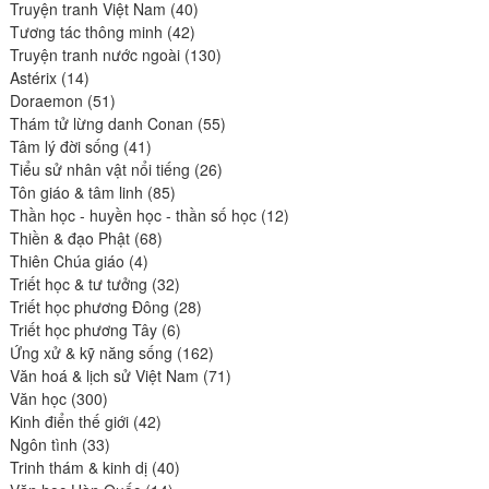
produits
40
Truyện tranh Việt Nam
40
42
produits
Tương tác thông minh
42
produits
130
Truyện tranh nước ngoài
130
14
produits
Astérix
14
produits
51
Doraemon
51
produits
55
Thám tử lừng danh Conan
55
41
produits
Tâm lý đời sống
41
produits
26
Tiểu sử nhân vật nổi tiếng
26
85
produits
Tôn giáo & tâm linh
85
produits
12
Thần học - huyền học - thần số học
12
68
produits
Thiền & đạo Phật
68
4
produits
Thiên Chúa giáo
4
produits
32
Triết học & tư tưởng
32
produits
28
Triết học phương Đông
28
6
produits
Triết học phương Tây
6
produits
162
Ứng xử & kỹ năng sống
162
produits
71
Văn hoá & lịch sử Việt Nam
71
300
produits
Văn học
300
produits
42
Kinh điển thế giới
42
33
produits
Ngôn tình
33
produits
40
Trinh thám & kinh dị
40
14
produits