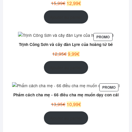
Le
Le
15,99
€
12,99
€
prix
prix
initial
actuel
Ajouter au panier
était :
est :
15,99€.
12,99€.
PRODUIT
PROMO
EN
Trịnh Công Sơn và cây đàn Lyre của hoàng tử bé
PROMOTION
Le
Le
12,95
€
9,99
€
prix
prix
initial
actuel
Ajouter au panier
était :
est :
12,95€.
9,99€.
PRODUIT
PROMO
EN
Phẩm cách cha mẹ - 66 điều cha mẹ muốn dạy con cái
PROMOT
Le
Le
13,95
€
10,99
€
prix
prix
initial
actuel
Ajouter au panier
était :
est :
13,95€.
10,99€.