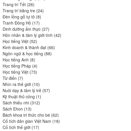
26
produits
Trang trí Tết
26
produits
24
Trang trí bằng tre
24
8
produits
Đèn lồng gỗ tự tô
8
17
produits
Tranh Đông Hồ
17
produits
27
Dinh dưỡng ẩm thực
27
produits
42
Hôn nhân & tâm lý giới tính
42
52
produits
Học tiếng Việt
52
produits
66
Kinh doanh & thành đạt
66
88
produits
Ngôn ngữ & học tiếng
88
8
produits
Học tiếng Anh
8
produits
4
Học tiếng Pháp
4
73
produits
Học tiếng Việt
73
7
produits
Từ điển
7
produits
10
Nhìn ra thế giới
10
produits
57
Nuôi dạy & tâm lý trẻ
57
1
produits
Kỹ thuật thủ công
1
312
produit
Sách thiếu nhi
312
13
produits
Sách Ehon
13
produits
62
Bách khoa tri thức cho bé
62
produits
18
Cổ tích dân gian Việt Nam
18
17
produits
Cổ tích thế giới
17