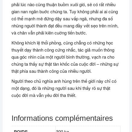
phải lúc nào cũng thuận buồm xuôi gió, sẽ có rất nhiều
gian nan ngăn buớc chúng ta. Tuy không phải ai ai cũng
có thể mạnh mẽ đứng dậy sau vấp ngã, nhưng đa số
nhũng nguời thành đạt đều mang đầy vết sẹo trên mình,
và chân vẫn phải kiên cuờng tiến bước.
Không khích lệ thổi phồng, cũng chẳng có những học
thuyết dạy thành công cứng nhắc, tác giả muốn thông
qua góc nhìn của một người bình thường, vạch ra cho
chúng ta thấy sự thật tàn khốc của cuộc đời – những sự
thật phía sau thành công của nhiều người.
Người theo chủ nghĩa anh hùng trên thế giới này chỉ có
một dạng, đó là những người sau khi thấy rõ sự thật
cuộc đời mà vẫn yêu đời tha thiết.
Informations complémentaires
POIDS
300 kg