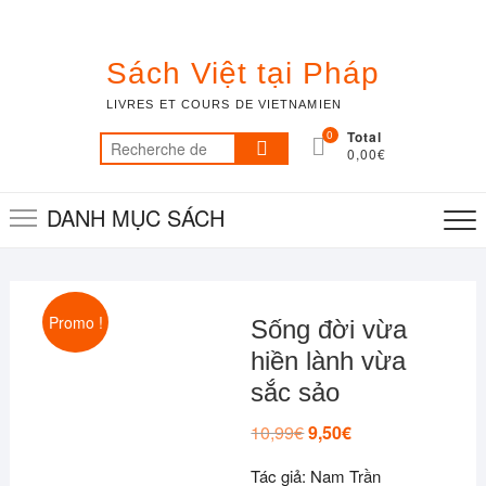
Skip
to
content
Sách Việt tại Pháp
LIVRES ET COURS DE VIETNAMIEN
0
Total
Recherche
0,00€
pour :
DANH MỤC SÁCH
Promo !
Sống đời vừa
hiền lành vừa
sắc sảo
10,99
€
Le
9,50
€
Le
prix
prix
initial
actuel
Tác giả: Nam Trần
était :
est :