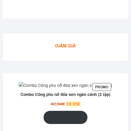
GIẢM GIÁ
PRODUIT
PROMO
EN
Combo Công phu nở đóa sen ngàn cánh (2 tập)
PROMOTION
Le
Le
42,94
€
39,95
€
prix
prix
initial
actuel
Ajouter au panier
était :
est :
42,94€.
39,95€.