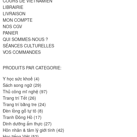
COURS DE VIETNAMIEN
LIBRAIRIE
LIVRAISON
MON COMPTE
NOS CGV
PANIER
QUI SOMMES-NOUS ?
SÉANCES CULTURELLES
VOS COMMANDES
PRODUITS PAR CATEGORIE:
4
Y học sức khoẻ
4
produits
29
Sách song ngữ
29
produits
97
Thủ công mĩ nghệ
97
26
produits
Trang trí Tết
26
produits
24
Trang trí bằng tre
24
8
produits
Đèn lồng gỗ tự tô
8
17
produits
Tranh Đông Hồ
17
produits
27
Dinh dưỡng ẩm thực
27
produits
42
Hôn nhân & tâm lý giới tính
42
52
produits
Học tiếng Việt
52