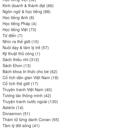
produits
66
Kinh doanh & thành đạt
66
88
produits
Ngôn ngữ & học tiếng
88
8
produits
Học tiếng Anh
8
produits
4
Học tiếng Pháp
4
73
produits
Học tiếng Việt
73
7
produits
Từ điển
7
produits
10
Nhìn ra thế giới
10
produits
57
Nuôi dạy & tâm lý trẻ
57
1
produits
Kỹ thuật thủ công
1
312
produit
Sách thiếu nhi
312
13
produits
Sách Ehon
13
produits
62
Bách khoa tri thức cho bé
62
produits
18
Cổ tích dân gian Việt Nam
18
17
produits
Cổ tích thế giới
17
produits
40
Truyện tranh Việt Nam
40
42
produits
Tương tác thông minh
42
produits
130
Truyện tranh nước ngoài
130
14
produits
Astérix
14
produits
51
Doraemon
51
produits
55
Thám tử lừng danh Conan
55
41
produits
Tâm lý đời sống
41