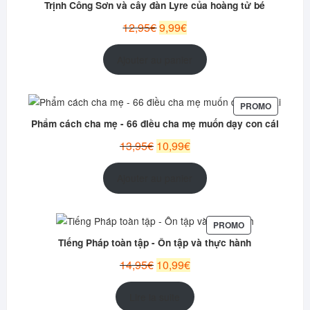
Trịnh Công Sơn và cây đàn Lyre của hoàng tử bé
PROMOTION
Le
Le
12,95
€
9,99
€
prix
prix
initial
actuel
Ajouter au panier
était :
est :
12,95€.
9,99€.
PRODUIT
PROMO
EN
Phẩm cách cha mẹ - 66 điều cha mẹ muốn dạy con cái
PROMOT
Le
Le
13,95
€
10,99
€
prix
prix
initial
actuel
Ajouter au panier
était :
est :
13,95€.
10,99€.
PRODUIT
PROMO
EN
Tiếng Pháp toàn tập - Ôn tập và thực hành
PROMOTION
Le
Le
14,95
€
10,99
€
prix
prix
initial
actuel
Lire la suite
était :
est :