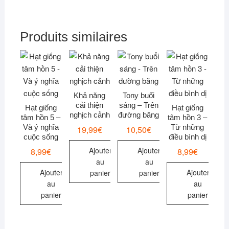
Produits similaires
Khả năng
Tony buổi
cải thiện
sáng – Trên
Hạt giống
Hạt giống
nghịch cảnh
đường băng
tâm hồn 5 –
tâm hồn 3 –
Và ý nghĩa
Từ những
19,99
€
10,50
€
cuộc sống
điều bình dị
Ajouter
Ajouter
8,99
€
8,99
€
au
au
Ajouter
Ajouter
panier
panier
au
au
panier
panier