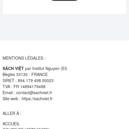
14,95€.
10,99€.
MENTIONS LÉGALES :
SÁCH VIỆT
par Institut Nguyen (EI)
Bègles 33130 - FRANCE
SIRET : 894 179 498 00023
TVA : FR 14894179498
Email : contact@sachviet.fr
Site web : https://sachviet.fr
ALLER À :
ACCUEIL