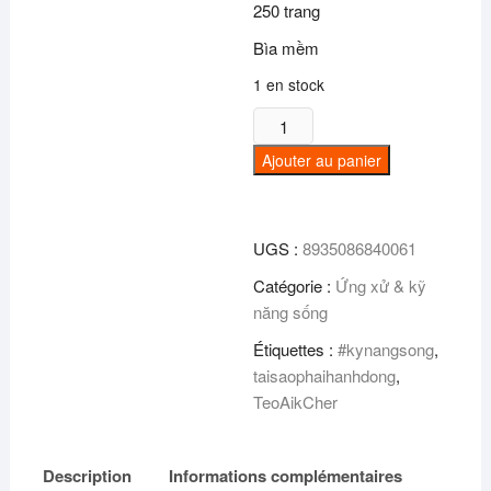
250 trang
Bìa mềm
1 en stock
quantité
de
Ajouter au panier
Tại
sao
phải
UGS :
8935086840061
hành
động?
Catégorie :
Ứng xử & kỹ
năng sống
Étiquettes :
#kynangsong
,
taisaophaihanhdong
,
TeoAikCher
Description
Informations complémentaires