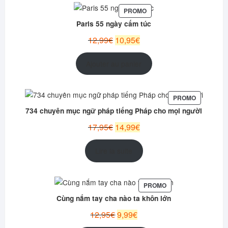
PRODUIT
PROMO
EN
Paris 55 ngày cấm túc
PROMOTION
Le
Le
12,99
€
10,95
€
prix
prix
initial
actuel
Ajouter au panier
était :
est :
12,99€.
10,95€.
PRODUIT
PROMO
EN
734 chuyên mục ngữ pháp tiếng Pháp cho mọi người
PROMOTI
Le
Le
17,95
€
14,99
€
prix
prix
initial
actuel
Lire la suite
était :
est :
17,95€.
14,99€.
PRODUIT
PROMO
EN
Cùng nắm tay cha nào ta khôn lớn
PROMOTION
Le
Le
12,95
€
9,99
€
prix
prix