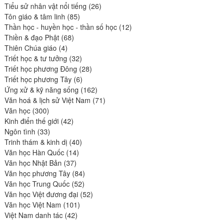
produits
26
Tiểu sử nhân vật nổi tiếng
26
85
produits
Tôn giáo & tâm linh
85
produits
12
Thần học - huyền học - thần số học
12
68
produits
Thiền & đạo Phật
68
4
produits
Thiên Chúa giáo
4
produits
32
Triết học & tư tưởng
32
produits
28
Triết học phương Đông
28
6
produits
Triết học phương Tây
6
produits
162
Ứng xử & kỹ năng sống
162
produits
71
Văn hoá & lịch sử Việt Nam
71
300
produits
Văn học
300
produits
42
Kinh điển thế giới
42
33
produits
Ngôn tình
33
produits
40
Trinh thám & kinh dị
40
14
produits
Văn học Hàn Quốc
14
37
produits
Văn học Nhật Bản
37
produits
84
Văn học phương Tây
84
52
produits
Văn học Trung Quốc
52
produits
52
Văn học Việt đương đại
52
101
produits
Văn học Việt Nam
101
42
produits
Việt Nam danh tác
42