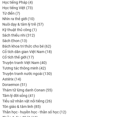
produits
4
Học tiếng Pháp
4
produits
73
Học tiếng Việt
73
7
produits
Từ điển
7
produits
10
Nhìn ra thế giới
10
produits
57
Nuôi dạy & tâm lý trẻ
57
1
produits
Kỹ thuật thủ công
1
312
produit
Sách thiếu nhi
312
13
produits
Sách Ehon
13
produits
62
Bách khoa tri thức cho bé
62
produits
18
Cổ tích dân gian Việt Nam
18
17
produits
Cổ tích thế giới
17
produits
40
Truyện tranh Việt Nam
40
42
produits
Tương tác thông minh
42
produits
130
Truyện tranh nước ngoài
130
14
produits
Astérix
14
produits
51
Doraemon
51
produits
55
Thám tử lừng danh Conan
55
41
produits
Tâm lý đời sống
41
produits
26
Tiểu sử nhân vật nổi tiếng
26
85
produits
Tôn giáo & tâm linh
85
produits
12
Thần học - huyền học - thần số học
12