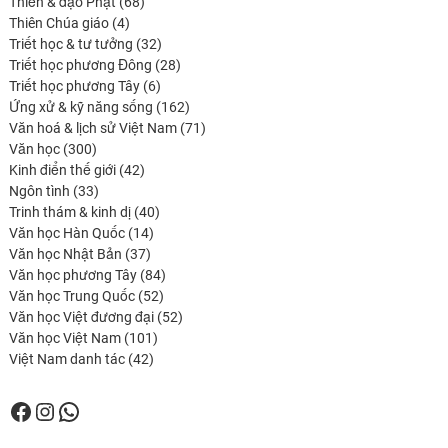
68
produits
Thiền & đạo Phật
68
4
produits
Thiên Chúa giáo
4
produits
32
Triết học & tư tưởng
32
produits
28
Triết học phương Đông
28
6
produits
Triết học phương Tây
6
produits
162
Ứng xử & kỹ năng sống
162
produits
71
Văn hoá & lịch sử Việt Nam
71
300
produits
Văn học
300
produits
42
Kinh điển thế giới
42
33
produits
Ngôn tình
33
produits
40
Trinh thám & kinh dị
40
14
produits
Văn học Hàn Quốc
14
37
produits
Văn học Nhật Bản
37
produits
84
Văn học phương Tây
84
52
produits
Văn học Trung Quốc
52
produits
52
Văn học Việt đương đại
52
101
produits
Văn học Việt Nam
101
42
produits
Việt Nam danh tác
42
produits
Facebook
Instagram
WhatsApp