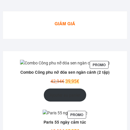
GIẢM GIÁ
PRODUIT
PROMO
EN
Combo Công phu nở đóa sen ngàn cánh (2 tập)
PROMOTION
Le
Le
42,94
€
39,95
€
prix
prix
initial
actuel
Ajouter au panier
était :
est :
42,94€.
39,95€.
PRODUIT
PROMO
EN
Paris 55 ngày cấm túc
PROMOTION