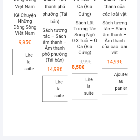
Kể Chuyện
Những
Sách Lật
Sách tương
Dòng Sông
Tương Tác
tác – Sách
Sách tương
Việt Nam
Song Ngữ
âm thanh –
tác – Sách
0-3 Tuổi – Ú
Âm thanh
9,95
€
âm thanh –
Òa (Bìa
của các loài
Âm thanh
Cứng)
vật
phố phường
Lire
(Tái bản)
Le
Le
9,99
€
14,99
€
la
8,50
€
prix
prix
14,99
€
suite
initial
actuel
Ajouter
était :
est :
Lire
9,99€.
8,50€.
au
Lire
la
panier
la
suite
suite