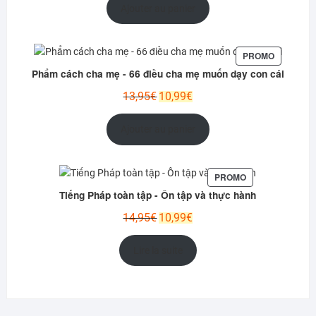
initial
actuel
Ajouter au panier
était :
est :
12,95€.
9,99€.
PRODUIT
PROMO
EN
Phẩm cách cha mẹ - 66 điều cha mẹ muốn dạy con cái
PROMOTI
Le
Le
13,95
€
10,99
€
prix
prix
initial
actuel
Ajouter au panier
était :
est :
13,95€.
10,99€.
PRODUIT
PROMO
EN
Tiếng Pháp toàn tập - Ôn tập và thực hành
PROMOTION
Le
Le
14,95
€
10,99
€
prix
prix
initial
actuel
Lire la suite
était :
est :
14,95€.
10,99€.