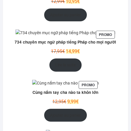
Le
Le
12,99
€
10,95
€
prix
prix
initial
actuel
Ajouter au panier
était :
est :
12,99€.
10,95€.
PRODUIT
PROMO
EN
734 chuyên mục ngữ pháp tiếng Pháp cho mọi người
PROMOTIO
Le
Le
17,95
€
14,99
€
prix
prix
initial
actuel
Lire la suite
était :
est :
17,95€.
14,99€.
PRODUIT
PROMO
EN
Cùng nắm tay cha nào ta khôn lớn
PROMOTION
Le
Le
12,95
€
9,99
€
prix
prix
initial
actuel
Ajouter au panier
était :
est :
12,95€.
9,99€.