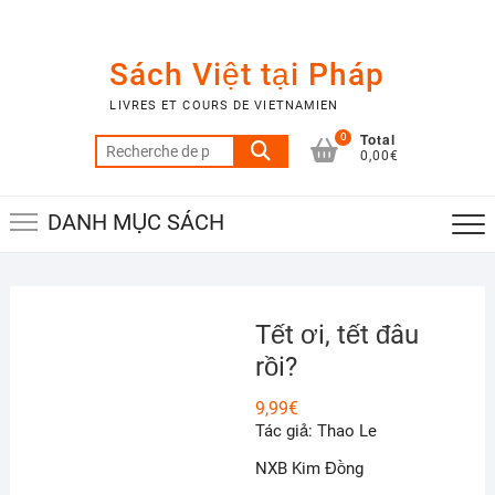
Skip
to
content
Sách Việt tại Pháp
LIVRES ET COURS DE VIETNAMIEN
Total
0
Recherche
0,00€
pour :
DANH MỤC SÁCH
Tết ơi, tết đâu
rồi?
9,99
€
Tác giả: Thao Le
NXB Kim Đồng