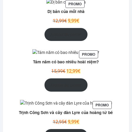
PRODUIT
PROMO
EN
Dị bản của mỗi nhà
PROMOTION
Le
Le
12,99
€
9,99
€
prix
prix
initial
actuel
Ajouter au panier
était :
est :
12,99€.
9,99€.
PRODUIT
PROMO
EN
Tám năm có bao nhiêu hoài niệm?
PROMOTION
Le
Le
15,99
€
12,99
€
prix
prix
initial
actuel
Ajouter au panier
était :
est :
15,99€.
12,99€.
PRODUIT
PROMO
EN
Trịnh Công Sơn và cây đàn Lyre của hoàng tử bé
PROMOTION
Le
Le
12,95
€
9,99
€
prix
prix