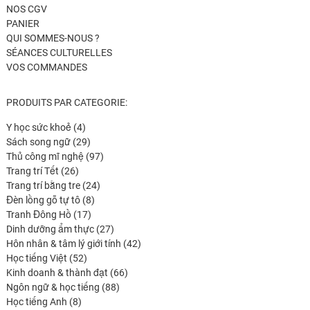
NOS CGV
PANIER
QUI SOMMES-NOUS ?
SÉANCES CULTURELLES
VOS COMMANDES
PRODUITS PAR CATEGORIE:
4
Y học sức khoẻ
4
produits
29
Sách song ngữ
29
produits
97
Thủ công mĩ nghệ
97
26
produits
Trang trí Tết
26
produits
24
Trang trí bằng tre
24
8
produits
Đèn lồng gỗ tự tô
8
17
produits
Tranh Đông Hồ
17
produits
27
Dinh dưỡng ẩm thực
27
produits
42
Hôn nhân & tâm lý giới tính
42
52
produits
Học tiếng Việt
52
produits
66
Kinh doanh & thành đạt
66
88
produits
Ngôn ngữ & học tiếng
88
8
produits
Học tiếng Anh
8