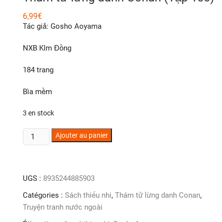
6,99
€
Tác giả: Gosho Aoyama
NXB KIm Đồng
184 trang
Bìa mềm
3 en stock
quantité
Ajouter au panier
de
Thám
tử
UGS :
8935244885903
lừng
danh
Catégories :
Sách thiếu nhi
,
Thám tử lừng danh Conan
,
Conan
Truyện tranh nước ngoài
(Tập