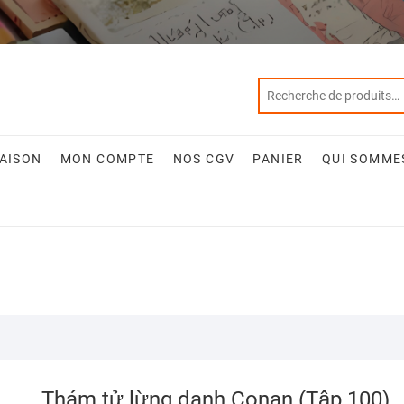
RAISON
MON COMPTE
NOS CGV
PANIER
QUI SOMME
Thám tử lừng danh Conan (Tập 100)