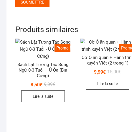
Produits similaires
Promo !
Promo
Cờ Ô ăn quan + Hành trìn
xuyên Việt (2 trong 1)
Sách Lật Tương Tác Song
Ngữ 0-3 Tuổi – Ú Òa (Bìa
9,99
€
Le
Le
15,00
€
prix
prix
Cứng)
initial
actue
8,50
€
Le
Le
Lire la suite
9,99
€
était 
est :
prix
prix
15,00
9,99€
initial
actuel
Lire la suite
était :
est :
9,99€.
8,50€.