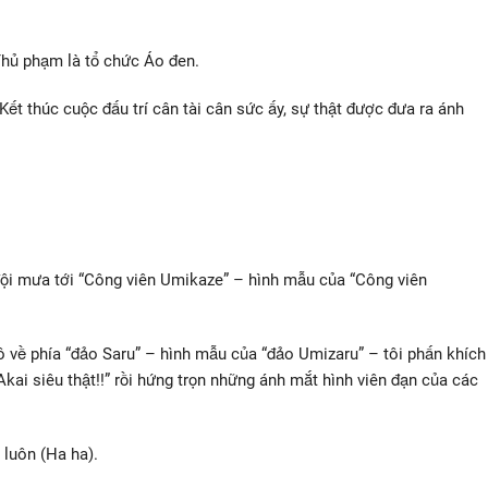
Thủ phạm là tổ chức Áo đen.
 Kết thúc cuộc đấu trí cân tài cân sức ấy, sự thật được đưa ra ánh
ã đội mưa tới “Công viên Umikaze” – hình mẫu của “Công viên
 về phía “đảo Saru” – hình mẫu của “đảo Umizaru” – tôi phấn khích
Akai siêu thật!!” rồi hứng trọn những ánh mắt hình viên đạn của các
 luôn (Ha ha).