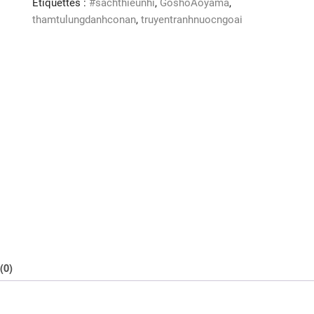
Étiquettes :
#sachthieunhi
,
GoshoAoyama
,
100)
thamtulungdanhconan
,
truyentranhnuocngoai
(0)