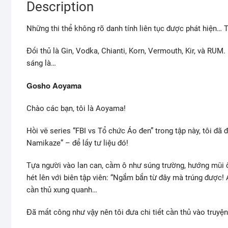
Description
Những thi thể không rõ danh tính liên tục được phát hiện… 
Đối thủ là Gin, Vodka, Chianti, Korn, Vermouth, Kir, và RUM.
sáng là…
Gosho Aoyama
Chào các bạn, tôi là Aoyama!
Hồi vẽ series “FBI vs Tổ chức Áo đen” trong tập này, tôi đ
Namikaze” – để lấy tư liệu đó!
Tựa người vào lan can, cầm ô như súng trường, hướng mũi ô
hét lên với biên tập viên: “Ngắm bắn từ đây mà trúng được! 
cần thủ xung quanh…
Đã mất công như vậy nên tôi đưa chi tiết cần thủ vào truyện