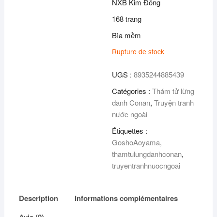
NXB Kim Đồng
168 trang
Bìa mềm
Rupture de stock
UGS :
8935244885439
Catégories :
Thám tử lừng
danh Conan
,
Truyện tranh
nước ngoài
Étiquettes :
GoshoAoyama
,
thamtulungdanhconan
,
truyentranhnuocngoai
Description
Informations complémentaires
Avis (0)