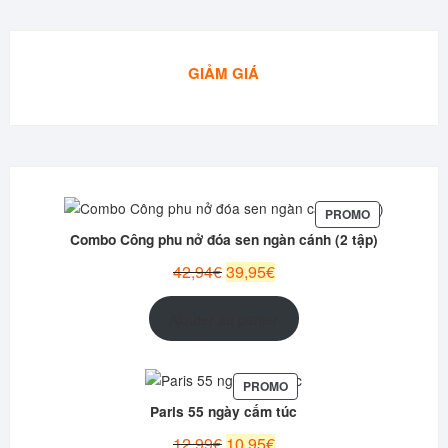
GIẢM GIÁ
PRODUIT
PROMO
EN
Combo Công phu nở đóa sen ngàn cánh (2 tập)
PROMOTION
Le
Le
42,94
€
39,95
€
prix
prix
initial
actuel
Ajouter au panier
était :
est :
42,94€.
39,95€.
PRODUIT
PROMO
EN
Paris 55 ngày cấm túc
PROMOTION
Le
Le
12,99
€
10,95
€