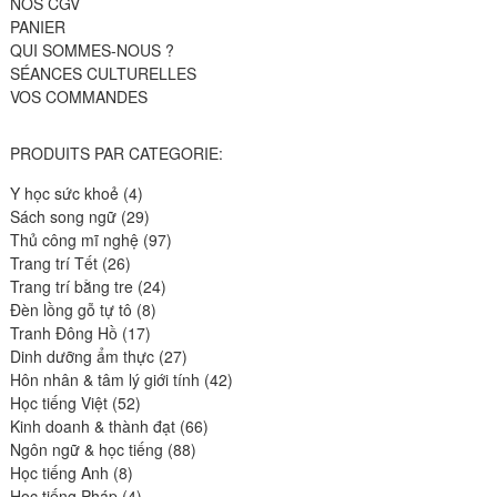
NOS CGV
PANIER
QUI SOMMES-NOUS ?
SÉANCES CULTURELLES
VOS COMMANDES
PRODUITS PAR CATEGORIE:
4
Y học sức khoẻ
4
produits
29
Sách song ngữ
29
produits
97
Thủ công mĩ nghệ
97
26
produits
Trang trí Tết
26
produits
24
Trang trí bằng tre
24
8
produits
Đèn lồng gỗ tự tô
8
17
produits
Tranh Đông Hồ
17
produits
27
Dinh dưỡng ẩm thực
27
produits
42
Hôn nhân & tâm lý giới tính
42
52
produits
Học tiếng Việt
52
produits
66
Kinh doanh & thành đạt
66
88
produits
Ngôn ngữ & học tiếng
88
8
produits
Học tiếng Anh
8
produits
4
Học tiếng Pháp
4