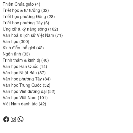
4
produits
Thiên Chúa giáo
4
produits
32
Triết học & tư tưởng
32
produits
28
Triết học phương Đông
28
6
produits
Triết học phương Tây
6
produits
162
Ứng xử & kỹ năng sống
162
produits
71
Văn hoá & lịch sử Việt Nam
71
300
produits
Văn học
300
produits
42
Kinh điển thế giới
42
33
produits
Ngôn tình
33
produits
40
Trinh thám & kinh dị
40
14
produits
Văn học Hàn Quốc
14
37
produits
Văn học Nhật Bản
37
produits
84
Văn học phương Tây
84
52
produits
Văn học Trung Quốc
52
produits
52
Văn học Việt đương đại
52
101
produits
Văn học Việt Nam
101
42
produits
Việt Nam danh tác
42
produits
Facebook
Instagram
WhatsApp