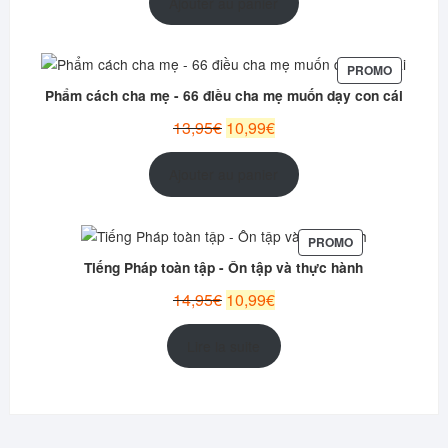
Ajouter au panier
était :
est :
12,95€.
9,99€.
PRODUIT
PROMO
EN
Phẩm cách cha mẹ - 66 điều cha mẹ muốn dạy con cái
PROMOT
Le
Le
13,95
€
10,99
€
prix
prix
initial
actuel
Ajouter au panier
était :
est :
13,95€.
10,99€.
PRODUIT
PROMO
EN
Tiếng Pháp toàn tập - Ôn tập và thực hành
PROMOTION
Le
Le
14,95
€
10,99
€
prix
prix
initial
actuel
Lire la suite
était :
est :
14,95€.
10,99€.