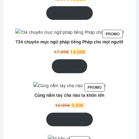
prix
prix
initial
actuel
Ajouter au panier
était :
est :
12,99€.
10,95€.
PRODUIT
PROMO
EN
734 chuyên mục ngữ pháp tiếng Pháp cho mọi người
PROMOTI
Le
Le
17,95
€
14,99
€
prix
prix
initial
actuel
Lire la suite
était :
est :
17,95€.
14,99€.
PRODUIT
PROMO
EN
Cùng nắm tay cha nào ta khôn lớn
PROMOTION
Le
Le
12,95
€
9,99
€
prix
prix
initial
actuel
Ajouter au panier
était :
est :
12,95€.
9,99€.