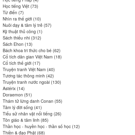
73
produits
Học tiếng Việt
73
7
produits
Từ điển
7
produits
10
Nhìn ra thế giới
10
produits
57
Nuôi dạy & tâm lý trẻ
57
1
produits
Kỹ thuật thủ công
1
312
produit
Sách thiếu nhi
312
13
produits
Sách Ehon
13
produits
62
Bách khoa tri thức cho bé
62
produits
18
Cổ tích dân gian Việt Nam
18
17
produits
Cổ tích thế giới
17
produits
40
Truyện tranh Việt Nam
40
42
produits
Tương tác thông minh
42
produits
130
Truyện tranh nước ngoài
130
14
produits
Astérix
14
produits
51
Doraemon
51
produits
55
Thám tử lừng danh Conan
55
41
produits
Tâm lý đời sống
41
produits
26
Tiểu sử nhân vật nổi tiếng
26
85
produits
Tôn giáo & tâm linh
85
produits
12
Thần học - huyền học - thần số học
12
68
produits
Thiền & đạo Phật
68