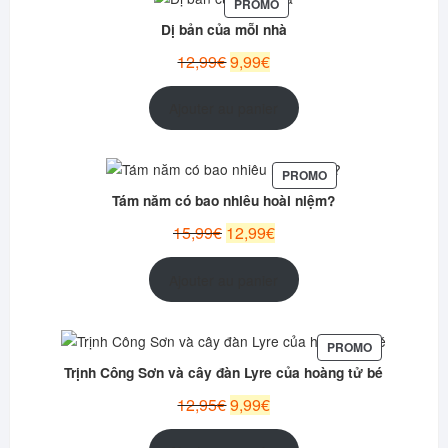
PRODUIT
PROMO
EN
Dị bản của mỗi nhà
PROMOTION
Le
Le
12,99
€
9,99
€
prix
prix
initial
actuel
Ajouter au panier
était :
est :
12,99€.
9,99€.
PRODUIT
PROMO
EN
Tám năm có bao nhiêu hoài niệm?
PROMOTION
Le
Le
15,99
€
12,99
€
prix
prix
initial
actuel
Ajouter au panier
était :
est :
15,99€.
12,99€.
PRODUIT
PROMO
EN
Trịnh Công Sơn và cây đàn Lyre của hoàng tử bé
PROMOTION
Le
Le
12,95
€
9,99
€
prix
prix
initial
actuel