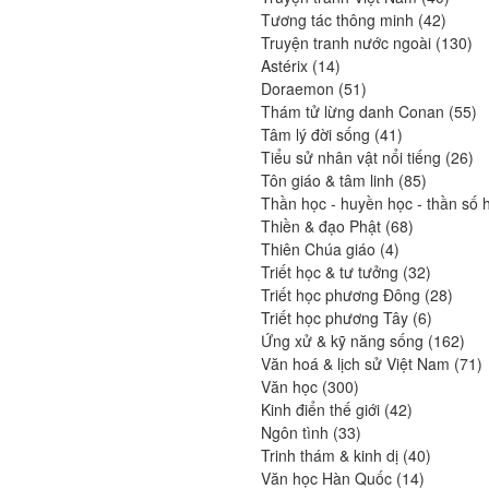
42
produi
Tương tác thông minh
42
produit
13
Truyện tranh nước ngoài
130
14
pro
Astérix
14
produits
51
Doraemon
51
produits
55
Thám tử lừng danh Conan
55
41
pr
Tâm lý đời sống
41
produits
26
Tiểu sử nhân vật nổi tiếng
26
85
pro
Tôn giáo & tâm linh
85
produits
Thần học - huyền học - thần số 
68
Thiền & đạo Phật
68
4
produits
Thiên Chúa giáo
4
produits
32
Triết học & tư tưởng
32
produits
28
Triết học phương Đông
28
6
produi
Triết học phương Tây
6
produits
162
Ứng xử & kỹ năng sống
162
prod
7
Văn hoá & lịch sử Việt Nam
71
300
p
Văn học
300
produits
42
Kinh điển thế giới
42
33
produits
Ngôn tình
33
produits
40
Trinh thám & kinh dị
40
14
produits
Văn học Hàn Quốc
14