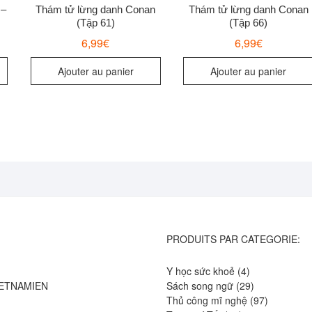
 –
Thám tử lừng danh Conan
Thám tử lừng danh Conan
(Tập 61)
(Tập 66)
6,99
€
6,99
€
Ajouter au panier
Ajouter au panier
PRODUITS PAR CATEGORIE:
4
Y học sức khoẻ
4
produits
29
IETNAMIEN
Sách song ngữ
29
produits
97
Thủ công mĩ nghệ
97