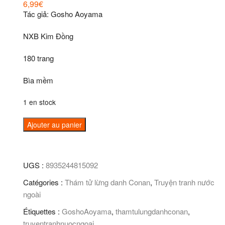
6,99
€
Tác giả: Gosho Aoyama
NXB Kim Đồng
180 trang
Bìa mềm
1 en stock
quantité
Ajouter au panier
de
Thám
tử
UGS :
8935244815092
lừng
Catégories :
Thám tử lừng danh Conan
,
Truyện tranh nước
danh
ngoài
Conan
(Tập
Étiquettes :
GoshoAoyama
,
thamtulungdanhconan
,
68)
truyentranhnuocngoai