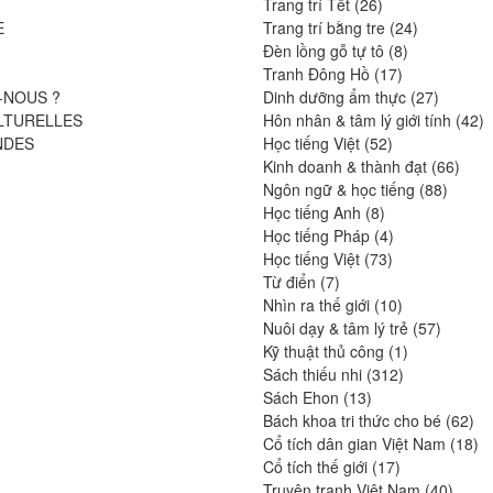
26
produits
Trang trí Tết
26
produits
24
E
Trang trí bằng tre
24
8
produits
Đèn lồng gỗ tự tô
8
17
produits
Tranh Đông Hồ
17
produits
27
-NOUS ?
Dinh dưỡng ẩm thực
27
produits
4
LTURELLES
Hôn nhân & tâm lý giới tính
42
52
pr
NDES
Học tiếng Việt
52
produits
66
Kinh doanh & thành đạt
66
88
produ
Ngôn ngữ & học tiếng
88
8
produit
Học tiếng Anh
8
produits
4
Học tiếng Pháp
4
73
produits
Học tiếng Việt
73
7
produits
Từ điển
7
produits
10
Nhìn ra thế giới
10
produits
57
Nuôi dạy & tâm lý trẻ
57
1
produits
Kỹ thuật thủ công
1
312
produit
Sách thiếu nhi
312
13
produits
Sách Ehon
13
produits
62
Bách khoa tri thức cho bé
62
pro
18
Cổ tích dân gian Việt Nam
18
17
pr
Cổ tích thế giới
17
produits
40
Truyện tranh Việt Nam
40