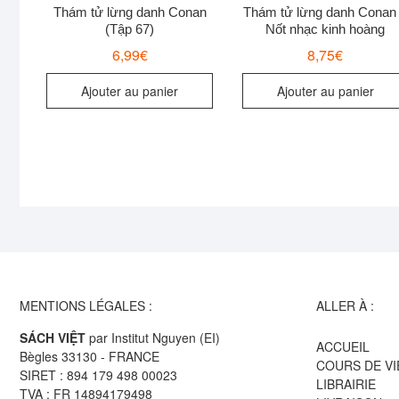
Thám tử lừng danh Conan
Thám tử lừng danh Conan
(Tập 67)
Nốt nhạc kinh hoàng
6,99
€
8,75
€
Ajouter au panier
Ajouter au panier
MENTIONS LÉGALES :
ALLER À :
SÁCH VIỆT
par Institut Nguyen (EI)
ACCUEIL
Bègles 33130 - FRANCE
COURS DE V
SIRET : 894 179 498 00023
LIBRAIRIE
TVA : FR 14894179498