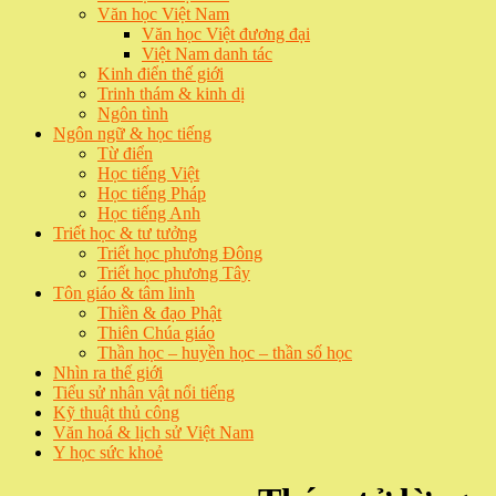
Văn học Việt Nam
Văn học Việt đương đại
Việt Nam danh tác
Kinh điển thế giới
Trinh thám & kinh dị
Ngôn tình
Ngôn ngữ & học tiếng
Từ điển
Học tiếng Việt
Học tiếng Pháp
Học tiếng Anh
Triết học & tư tưởng
Triết học phương Đông
Triết học phương Tây
Tôn giáo & tâm linh
Thiền & đạo Phật
Thiên Chúa giáo
Thần học – huyền học – thần số học
Nhìn ra thế giới
Tiểu sử nhân vật nổi tiếng
Kỹ thuật thủ công
Văn hoá & lịch sử Việt Nam
Y học sức khoẻ