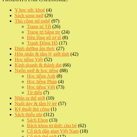
4
Y học sức khoẻ
4
produits
29
Sách song ngữ
29
produits
97
Thủ công mĩ nghệ
97
produits
26
Trang trí Tết
26
produits
24
Trang trí bằng tre
24
8
produits
Đèn lồng gỗ tự tô
8
17
produits
Tranh Đông Hồ
17
27
produits
Dinh dưỡng ẩm thực
27
produits
42
Hôn nhân & tâm lý giới tính
42
52
produits
Học tiếng Việt
52
produits
66
Kinh doanh & thành đạt
66
88
produits
Ngôn ngữ & học tiếng
88
8
produits
Học tiếng Anh
8
produits
4
Học tiếng Pháp
4
produits
73
Học tiếng Việt
73
7
produits
Từ điển
7
produits
10
Nhìn ra thế giới
10
produits
57
Nuôi dạy & tâm lý trẻ
57
1
produits
Kỹ thuật thủ công
1
312
produit
Sách thiếu nhi
312
produits
13
Sách Ehon
13
produits
62
Bách khoa tri thức cho bé
62
produits
18
Cổ tích dân gian Việt Nam
18
17
produits
Cổ tích thế giới
17