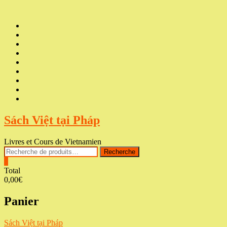
Skip
to
Accueil
content
NOS
CGV
LIVRAISON
POUR
CONTACTER
QUI
SOMMES-
COURS
NOUS
DE
VOS
?
VIETNAMIEN
COMMANDES
PANIER
SÉANCES
CULTURELLES
Sách Việt tại Pháp
Livres et Cours de Vietnamien
Recherche
Recherche
pour :
0
Total
0,00€
Panier
Sách Việt tại Pháp