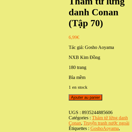
Thám tử lừng
danh Conan
(Tập 70)
6,99
€
Tác giả: Gosho Aoyama
NXB Kim Đồng
180 trang
Bìa mềm
1 en stock
quantité
Ajouter au panier
de
Thám
tử
UGS :
8935244885606
lừng
Catégories :
Thám tử lừng danh
danh
Conan
,
Truyện tranh nước ngoài
Conan
Étiquettes :
GoshoAoyama
,