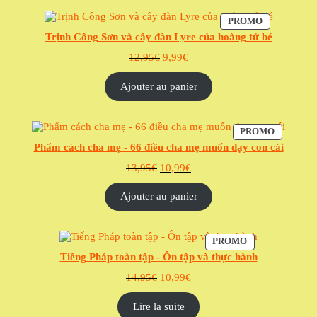
PRODUIT
PROMO
EN
Trịnh Công Sơn và cây đàn Lyre của hoàng tử bé
PROMOTIO
Le
Le
12,95
€
9,99
€
prix
prix
initial
actuel
Ajouter au panier
était :
est :
12,95€.
9,99€.
PRODUIT
PROMO
EN
Phẩm cách cha mẹ - 66 điều cha mẹ muốn dạy con cái
PROMOT
Le
Le
13,95
€
10,99
€
prix
prix
initial
actuel
Ajouter au panier
était :
est :
13,95€.
10,99€.
PRODUIT
PROMO
EN
Tiếng Pháp toàn tập - Ôn tập và thực hành
PROMOTION
Le
Le
14,95
€
10,99
€
prix
prix
initial
actuel
Lire la suite
était :
est :