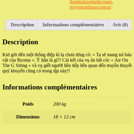
(Tập
thamtulungdanhconan
,
70)
truyentranhnuocngoai
Description
Informations complémentaires
Avis (0)
Description
Kid gửi đến một thông điệp kì lạ chưa từng có: « Ta sẽ mang trả báu
vật của Ryoma ». Ý hắn là gì?! Cái kết của vụ án bắt cóc « Air On
The G String » và vụ giết người liên tiếp liên quan đến truyền thuyết
quỷ khuyển cũng có trong tập này!!
Informations complémentaires
Poids
200 kg
Dimensions
18 × 12 cm