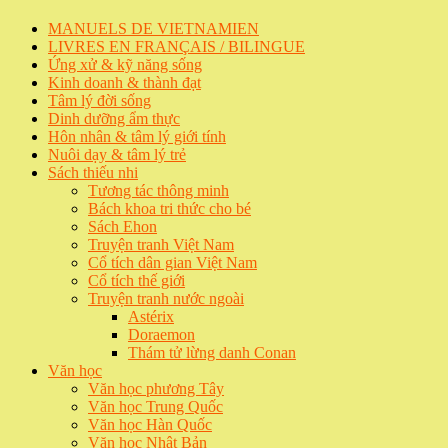
MANUELS DE VIETNAMIEN
LIVRES EN FRANÇAIS / BILINGUE
Ứng xử & kỹ năng sống
Kinh doanh & thành đạt
Tâm lý đời sống
Dinh dưỡng ẩm thực
Hôn nhân & tâm lý giới tính
Nuôi dạy & tâm lý trẻ
Sách thiếu nhi
Tương tác thông minh
Bách khoa tri thức cho bé
Sách Ehon
Truyện tranh Việt Nam
Cổ tích dân gian Việt Nam
Cổ tích thế giới
Truyện tranh nước ngoài
Astérix
Doraemon
Thám tử lừng danh Conan
Văn học
Văn học phương Tây
Văn học Trung Quốc
Văn học Hàn Quốc
Văn học Nhật Bản