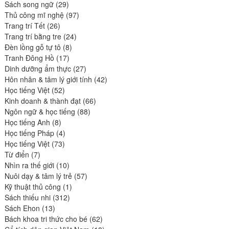
produits
29
Sách song ngữ
29
produits
97
Thủ công mĩ nghệ
97
26
produits
Trang trí Tết
26
produits
24
Trang trí bằng tre
24
8
produits
Đèn lồng gỗ tự tô
8
17
produits
Tranh Đông Hồ
17
produits
27
Dinh dưỡng ẩm thực
27
produits
42
Hôn nhân & tâm lý giới tính
42
52
produits
Học tiếng Việt
52
produits
66
Kinh doanh & thành đạt
66
88
produits
Ngôn ngữ & học tiếng
88
8
produits
Học tiếng Anh
8
produits
4
Học tiếng Pháp
4
73
produits
Học tiếng Việt
73
7
produits
Từ điển
7
produits
10
Nhìn ra thế giới
10
produits
57
Nuôi dạy & tâm lý trẻ
57
1
produits
Kỹ thuật thủ công
1
312
produit
Sách thiếu nhi
312
13
produits
Sách Ehon
13
produits
62
Bách khoa tri thức cho bé
62
produits
18