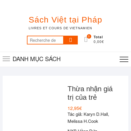
Skip
to
content
Sách Việt tại Pháp
LIVRES ET COURS DE VIETNAMIEN
0
Total
Recherche
0,00€
pour :
DANH MỤC SÁCH
Thừa nhận giá
trị của trẻ
12,95
€
Tác giả: Karyn D.Hall,
Melissa H.Cook
NXB Hồng Đức