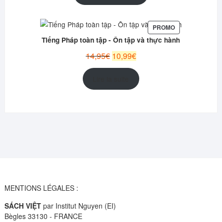
était :
est :
13,95€.
10,99€.
PRODUIT
PROMO
EN
Tiếng Pháp toàn tập - Ôn tập và thực hành
PROMOTION
Le
Le
14,95
€
10,99
€
prix
prix
initial
actuel
Lire la suite
était :
est :
14,95€.
10,99€.
MENTIONS LÉGALES :
SÁCH VIỆT
par Institut Nguyen (EI)
Bègles 33130 - FRANCE