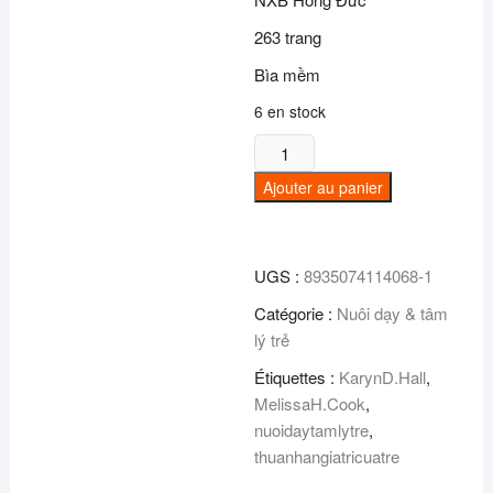
263 trang
Bìa mềm
6 en stock
quantité
de
Ajouter au panier
Thừa
nhận
giá
UGS :
8935074114068-1
trị
của
Catégorie :
Nuôi dạy & tâm
trẻ
lý trẻ
Étiquettes :
KarynD.Hall
,
MelissaH.Cook
,
nuoidaytamlytre
,
thuanhangiatricuatre