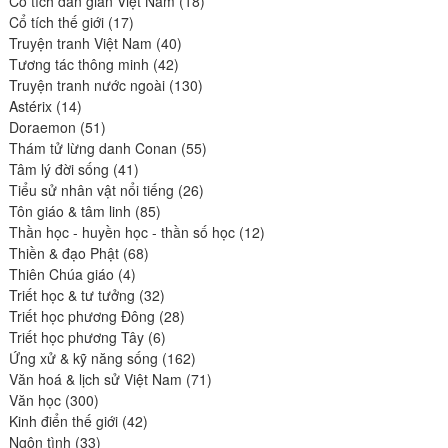
Cổ tích dân gian Việt Nam
18
17
produits
Cổ tích thế giới
17
produits
40
Truyện tranh Việt Nam
40
42
produits
Tương tác thông minh
42
produits
130
Truyện tranh nước ngoài
130
14
produits
Astérix
14
produits
51
Doraemon
51
produits
55
Thám tử lừng danh Conan
55
41
produits
Tâm lý đời sống
41
produits
26
Tiểu sử nhân vật nổi tiếng
26
85
produits
Tôn giáo & tâm linh
85
produits
12
Thần học - huyền học - thần số học
12
68
produits
Thiền & đạo Phật
68
4
produits
Thiên Chúa giáo
4
produits
32
Triết học & tư tưởng
32
produits
28
Triết học phương Đông
28
6
produits
Triết học phương Tây
6
produits
162
Ứng xử & kỹ năng sống
162
produits
71
Văn hoá & lịch sử Việt Nam
71
300
produits
Văn học
300
produits
42
Kinh điển thế giới
42
33
produits
Ngôn tình
33