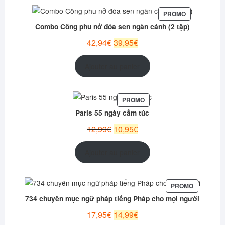
PRODUIT
PROMO
EN
Combo Công phu nở đóa sen ngàn cánh (2 tập)
PROMOTION
Le
Le
42,94
€
39,95
€
prix
prix
initial
actuel
Ajouter au panier
était :
est :
42,94€.
39,95€.
PRODUIT
PROMO
EN
Paris 55 ngày cấm túc
PROMOTION
Le
Le
12,99
€
10,95
€
prix
prix
initial
actuel
Ajouter au panier
était :
est :
12,99€.
10,95€.
PRODUIT
PROMO
EN
734 chuyên mục ngữ pháp tiếng Pháp cho mọi người
PROMOTI
Le
Le
17,95
€
14,99
€
prix
prix