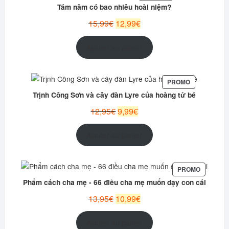
EN
Tám năm có bao nhiêu hoài niệm?
PROMOTION
Le
Le
15,99
€
12,99
€
prix
prix
initial
actuel
Ajouter au panier
était :
est :
15,99€.
12,99€.
PRODUIT
PROMO
EN
Trịnh Công Sơn và cây đàn Lyre của hoàng tử bé
PROMOTION
Le
Le
12,95
€
9,99
€
prix
prix
initial
actuel
Ajouter au panier
était :
est :
12,95€.
9,99€.
PRODUIT
PROMO
EN
Phẩm cách cha mẹ - 66 điều cha mẹ muốn dạy con cái
PROMOT
Le
Le
13,95
€
10,99
€
prix
prix
initial
actuel
Ajouter au panier