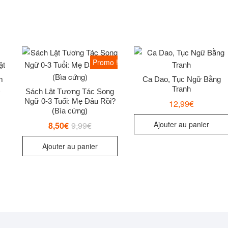
Promo !
m
Ca Dao, Tục Ngữ Bằng
Tranh
Sách Lật Tương Tác Song
Ngữ 0-3 Tuổi: Mẹ Đâu Rồi?
12,99
€
(Bìa cứng)
Ajouter au panier
8,50
€
9,99
€
Le
Le
prix
prix
initial
actuel
Ajouter au panier
était :
est :
9,99€.
8,50€.