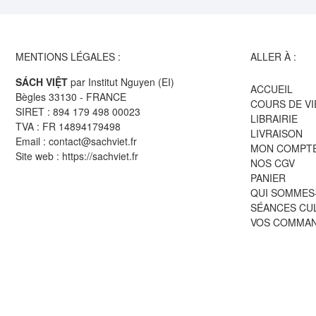
MENTIONS LÉGALES :
ALLER À :
SÁCH VIỆT
par Institut Nguyen (EI)
ACCUEIL
Bègles 33130 - FRANCE
COURS DE V
SIRET : 894 179 498 00023
LIBRAIRIE
TVA : FR 14894179498
LIVRAISON
Email : contact@sachviet.fr
MON COMPT
Site web : https://sachviet.fr
NOS CGV
PANIER
QUI SOMMES
SÉANCES CU
VOS COMMA