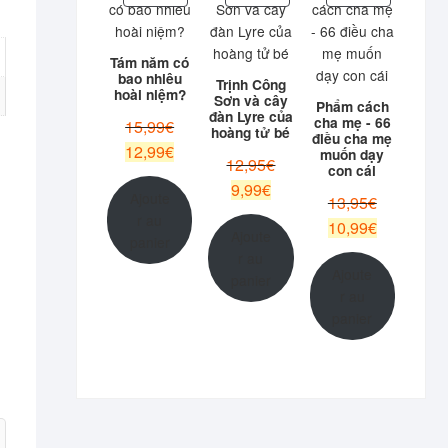
EN
EN
EN
PROMOTION
PROMOTION
PROMOTIO
Tám năm có
bao nhiêu
Trịnh Công
hoài niệm?
Sơn và cây
Phẩm cách
đàn Lyre của
cha mẹ - 66
Le
15,99
€
hoàng tử bé
điều cha mẹ
prix
Le
12,99
€
muốn dạy
Le
12,95
€
initial
con cái
prix
prix
Le
9,99
€
était :
actuel
Ajoute
Le
13,95
€
initial
prix
15,99€.
est :
r au
prix
Le
10,99
€
était :
actuel
Ajoute
12,99€.
panier
initial
prix
12,95€.
est :
r au
était :
actuel
Ajoute
9,99€.
panier
13,95€.
est :
r au
10,99€.
panier