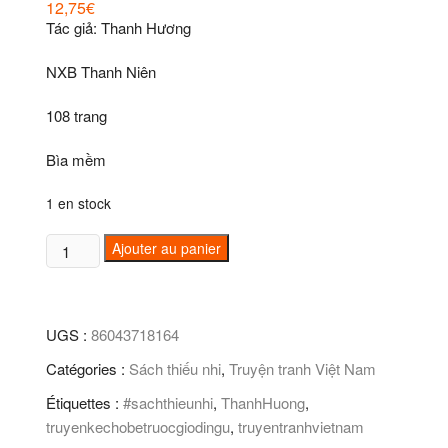
12,75
€
Tác giả: Thanh Hương
NXB Thanh Niên
108 trang
Bìa mềm
1 en stock
quantité
Ajouter au panier
de
Truyện
kể
UGS :
86043718164
cho
bé
Catégories :
Sách thiếu nhi
,
Truyện tranh Việt Nam
trước
Étiquettes :
#sachthieunhi
,
ThanhHuong
,
giờ
truyenkechobetruocgiodingu
,
truyentranhvietnam
đi