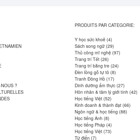
PRODUITS PAR CATEGORIE:
4
Y học sức khoẻ
4
produits
29
IETNAMIEN
Sách song ngữ
29
produits
97
Thủ công mĩ nghệ
97
26
produits
Trang trí Tết
26
produits
24
E
Trang trí bằng tre
24
8
produits
Đèn lồng gỗ tự tô
8
17
produits
Tranh Đông Hồ
17
produits
27
-NOUS ?
Dinh dưỡng ẩm thực
27
produits
4
LTURELLES
Hôn nhân & tâm lý giới tính
42
52
pr
NDES
Học tiếng Việt
52
produits
66
Kinh doanh & thành đạt
66
88
produ
Ngôn ngữ & học tiếng
88
8
produit
Học tiếng Anh
8
produits
4
Học tiếng Pháp
4
73
produits
Học tiếng Việt
73
7
produits
Từ điển
7