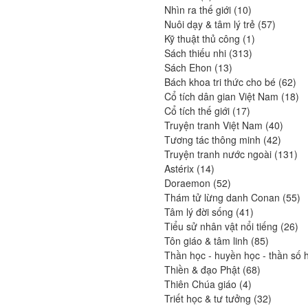
produits
10
Nhìn ra thế giới
10
produits
57
Nuôi dạy & tâm lý trẻ
57
1
produits
Kỹ thuật thủ công
1
313
produit
Sách thiếu nhi
313
13
produits
Sách Ehon
13
produits
62
Bách khoa tri thức cho bé
62
pro
18
Cổ tích dân gian Việt Nam
18
17
pr
Cổ tích thế giới
17
produits
40
Truyện tranh Việt Nam
40
42
produi
Tương tác thông minh
42
produit
13
Truyện tranh nước ngoài
131
14
pro
Astérix
14
produits
52
Doraemon
52
produits
55
Thám tử lừng danh Conan
55
41
pr
Tâm lý đời sống
41
produits
26
Tiểu sử nhân vật nổi tiếng
26
85
pro
Tôn giáo & tâm linh
85
produits
Thần học - huyền học - thần số 
68
Thiền & đạo Phật
68
4
produits
Thiên Chúa giáo
4
produits
32
Triết học & tư tưởng
32