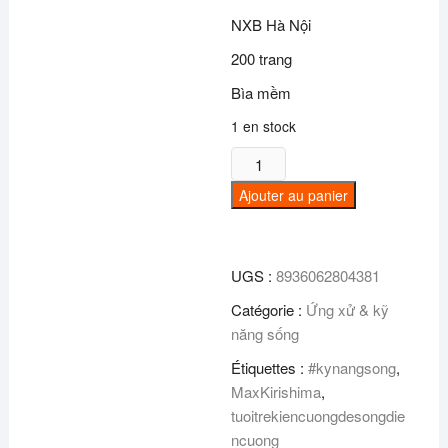
10,95€.
8,99€.
NXB Hà Nội
200 trang
Bìa mềm
1 en stock
quantité
de
Ajouter au panier
Tuổi
trẻ
kiên
UGS :
8936062804381
cường
để
Catégorie :
Ứng xử & kỹ
sống
năng sống
điên
Étiquettes :
#kynangsong
,
cuồng
MaxKirishima
,
tuoitrekiencuongdesongdie
ncuong