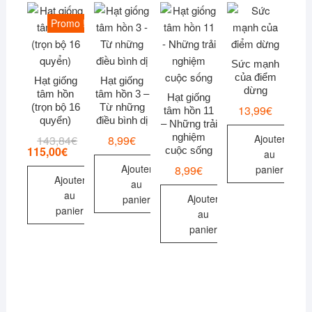
Promo !
Sức mạnh
của điểm
Hạt giống
Hạt giống
dừng
tâm hồn
tâm hồn 3 –
Hạt giống
(trọn bộ 16
Từ những
13,99
€
tâm hồn 11
quyển)
điều bình dị
– Những trải
nghiệm
Ajouter
143,84
€
Le
Le
8,99
€
prix
prix
115,00
€
cuộc sống
au
initial
actuel
Ajouter
8,99
€
panier
était :
est :
Ajouter
143,84€.
115,00€.
au
au
Ajouter
panier
panier
au
panier