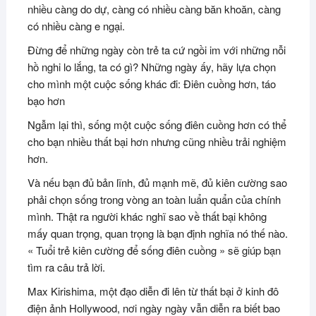
nhiều càng do dự, càng có nhiều càng băn khoăn, càng
có nhiều càng e ngại.
Đừng để những ngày còn trẻ ta cứ ngồi im với những nỗi
hồ nghi lo lắng, ta có gì? Những ngày ấy, hãy lựa chọn
cho mình một cuộc sống khác đi: Điên cuồng hơn, táo
bạo hơn
Ngẫm lại thì, sống một cuộc sống điên cuồng hơn có thể
cho bạn nhiều thất bại hơn nhưng cũng nhiều trải nghiệm
hơn.
Và nếu bạn đủ bản lĩnh, đủ mạnh mẽ, đủ kiên cường sao
phải chọn sống trong vòng an toàn luẩn quẩn của chính
mình. Thật ra người khác nghĩ sao về thất bại không
mấy quan trọng, quan trọng là bạn định nghĩa nó thế nào.
« Tuổi trẻ kiên cường để sống điên cuồng » sẽ giúp bạn
tìm ra câu trả lời.
Max Kirishima, một đạo diễn đi lên từ thất bại ở kinh đô
điện ảnh Hollywood, nơi ngày ngày vẫn diễn ra biết bao