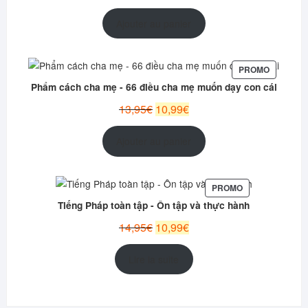
prix
prix
initial
actuel
Ajouter au panier
était :
est :
12,95€.
9,99€.
PRODUIT
PROMO
EN
Phẩm cách cha mẹ - 66 điều cha mẹ muốn dạy con cái
PROMOT
Le
Le
13,95
€
10,99
€
prix
prix
initial
actuel
Ajouter au panier
était :
est :
13,95€.
10,99€.
PRODUIT
PROMO
EN
Tiếng Pháp toàn tập - Ôn tập và thực hành
PROMOTION
Le
Le
14,95
€
10,99
€
prix
prix
initial
actuel
Lire la suite
était :
est :
14,95€.
10,99€.