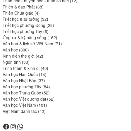
produits
12
Thần học - huyền học - thần số học
12
68
produits
Thiền & đạo Phật
68
4
produits
Thiên Chúa giáo
4
produits
32
Triết học & tư tưởng
32
produits
28
Triết học phương Đông
28
6
produits
Triết học phương Tây
6
produits
162
Ứng xử & kỹ năng sống
162
produits
71
Văn hoá & lịch sử Việt Nam
71
300
produits
Văn học
300
produits
42
Kinh điển thế giới
42
33
produits
Ngôn tình
33
produits
40
Trinh thám & kinh dị
40
14
produits
Văn học Hàn Quốc
14
37
produits
Văn học Nhật Bản
37
produits
84
Văn học phương Tây
84
52
produits
Văn học Trung Quốc
52
produits
52
Văn học Việt đương đại
52
101
produits
Văn học Việt Nam
101
42
produits
Việt Nam danh tác
42
produits
Facebook
Instagram
WhatsApp