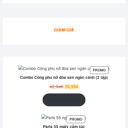
GIẢM GIÁ
PRODUIT
PROMO
EN
Combo Công phu nở đóa sen ngàn cánh (2 tập)
PROMOTION
Le
Le
42,94
€
39,95
€
prix
prix
initial
actuel
Ajouter au panier
était :
est :
42,94€.
39,95€.
PRODUIT
PROMO
EN
Paris 55 ngày cấm túc