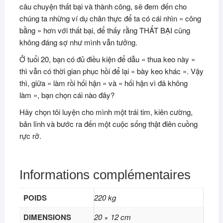
câu chuyện thất bại và thành công, sẽ đem đến cho
chúng ta những ví dụ chân thực để ta có cái nhìn « công
bằng » hơn với thất bại, để thấy rằng THẤT BẠI cũng
không đáng sợ như mình vẫn tưởng.
Ở tuổi 20, bạn có đủ điều kiện để dẫu « thua keo này »
thì vẫn có thời gian phục hồi để lại « bày keo khác ». Vậy
thì, giữa « làm rồi hối hận » và « hối hận vì đã không
làm », bạn chọn cái nào đây?
Hãy chọn tôi luyện cho mình một trái tim, kiên cường,
bản lĩnh và bước ra đến một cuộc sống thật điên cuồng
rực rỡ.
Informations complémentaires
POIDS
220 kg
DIMENSIONS
20 × 12 cm