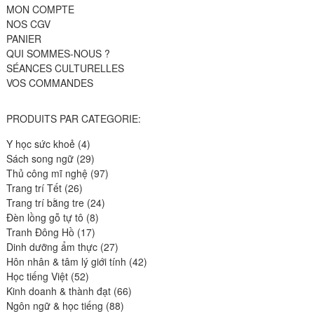
MON COMPTE
NOS CGV
PANIER
QUI SOMMES-NOUS ?
SÉANCES CULTURELLES
VOS COMMANDES
PRODUITS PAR CATEGORIE:
4
Y học sức khoẻ
4
produits
29
Sách song ngữ
29
produits
97
Thủ công mĩ nghệ
97
26
produits
Trang trí Tết
26
produits
24
Trang trí bằng tre
24
8
produits
Đèn lồng gỗ tự tô
8
17
produits
Tranh Đông Hồ
17
produits
27
Dinh dưỡng ẩm thực
27
produits
42
Hôn nhân & tâm lý giới tính
42
52
produits
Học tiếng Việt
52
produits
66
Kinh doanh & thành đạt
66
88
produits
Ngôn ngữ & học tiếng
88