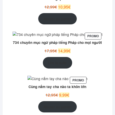
PROMOTION
Le
Le
12,99
€
10,95
€
prix
prix
initial
actuel
Ajouter au panier
était :
est :
12,99€.
10,95€.
PRODUIT
PROMO
EN
734 chuyên mục ngữ pháp tiếng Pháp cho mọi người
PROMOTI
Le
Le
17,95
€
14,99
€
prix
prix
initial
actuel
Lire la suite
était :
est :
17,95€.
14,99€.
PRODUIT
PROMO
EN
Cùng nắm tay cha nào ta khôn lớn
PROMOTION
Le
Le
12,95
€
9,99
€
prix
prix
initial
actuel
Ajouter au panier
était :
est :