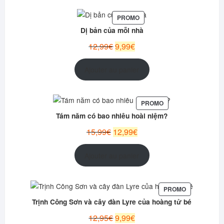
12,95€.
9,99€.
PRODUIT
PROMO
EN
Dị bản của mỗi nhà
PROMOTION
Le
Le
12,99
€
9,99
€
prix
prix
initial
actuel
Ajouter au panier
était :
est :
12,99€.
9,99€.
PRODUIT
PROMO
EN
Tám năm có bao nhiêu hoài niệm?
PROMOTION
Le
Le
15,99
€
12,99
€
prix
prix
initial
actuel
Ajouter au panier
était :
est :
15,99€.
12,99€.
PRODUIT
PROMO
EN
Trịnh Công Sơn và cây đàn Lyre của hoàng tử bé
PROMOTION
Le
Le
12,95
€
9,99
€