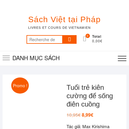
Skip
to
content
Sách Việt tại Pháp
LIVRES ET COURS DE VIETNAMIEN
0
Total
Recherche
0,00€
pour :
DANH MỤC SÁCH
Promo !
Tuổi trẻ kiên
cường để sống
điên cuồng
10,95
€
Le
8,99
€
Le
prix
prix
initial
actuel
Tác giả: Max Kirishima
était :
est :