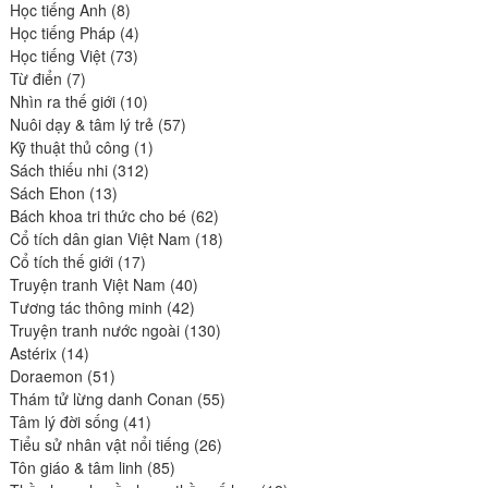
8
produits
Học tiếng Anh
8
produits
4
Học tiếng Pháp
4
73
produits
Học tiếng Việt
73
7
produits
Từ điển
7
produits
10
Nhìn ra thế giới
10
produits
57
Nuôi dạy & tâm lý trẻ
57
1
produits
Kỹ thuật thủ công
1
312
produit
Sách thiếu nhi
312
13
produits
Sách Ehon
13
produits
62
Bách khoa tri thức cho bé
62
produits
18
Cổ tích dân gian Việt Nam
18
17
produits
Cổ tích thế giới
17
produits
40
Truyện tranh Việt Nam
40
42
produits
Tương tác thông minh
42
produits
130
Truyện tranh nước ngoài
130
14
produits
Astérix
14
produits
51
Doraemon
51
produits
55
Thám tử lừng danh Conan
55
41
produits
Tâm lý đời sống
41
produits
26
Tiểu sử nhân vật nổi tiếng
26
85
produits
Tôn giáo & tâm linh
85