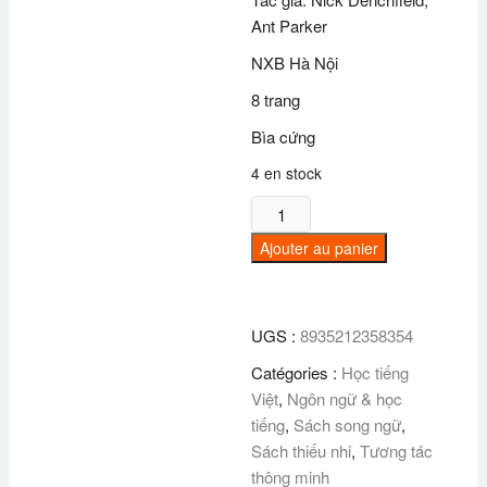
Ant Parker
NXB Hà Nội
8 trang
Bìa cứng
4 en stock
quantité
de
Ajouter au panier
Tương
tác
lật
UGS :
8935212358354
mở
-
Catégories :
Học tiếng
Các
Việt
,
Ngôn ngữ & học
từ
tiếng
,
Sách song ngữ
,
trái
Sách thiếu nhi
,
Tương tác
nghĩa
thông minh