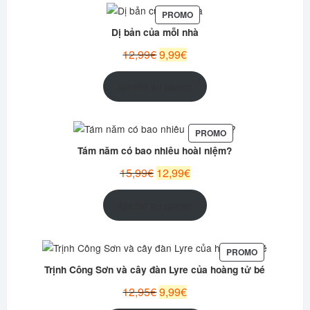
PRODUIT
PROMO
EN
Dị bản của mỗi nhà
PROMOTION
Le
Le
12,99
€
9,99
€
prix
prix
initial
actuel
Ajouter au panier
était :
est :
12,99€.
9,99€.
PRODUIT
PROMO
EN
Tám năm có bao nhiêu hoài niệm?
PROMOTION
Le
Le
15,99
€
12,99
€
prix
prix
initial
actuel
Ajouter au panier
était :
est :
15,99€.
12,99€.
PRODUIT
PROMO
EN
Trịnh Công Sơn và cây đàn Lyre của hoàng tử bé
PROMOTION
Le
Le
12,95
€
9,99
€
prix
prix