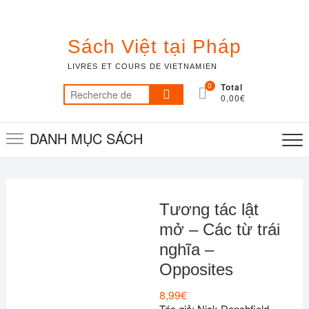
Skip
to
content
Sách Việt tại Pháp
LIVRES ET COURS DE VIETNAMIEN
0
Total
Recherche
0,00€
pour :
DANH MỤC SÁCH
Tương tác lật
mở – Các từ trái
nghĩa –
Opposites
8,99
€
Tác giả: Nick Denchfield,