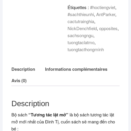
-
Étiquettes :
#hoctiengviet
,
Opposites
#sachthieunhi
,
AntParker
,
cactutrainghia
,
NickDenchfield
,
opposites
,
sachsongngu
,
tuongtaclatmo
,
tuongtacthongminh
Description
Informations complémentaires
Avis (0)
Description
Bộ sách
“Tương tác lật mở”
là bộ sách tương tác lật
mở mới nhất của Đinh Tị, cuốn sách sẽ mang đến cho
bé :