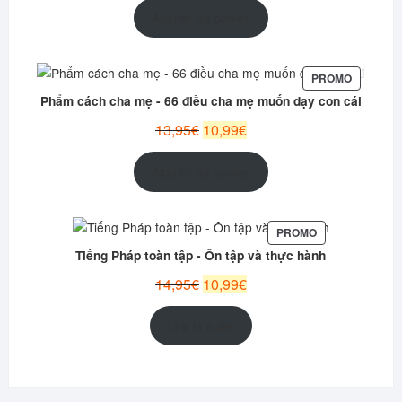
initial
actuel
Ajouter au panier
était :
est :
12,95€.
9,99€.
PRODUIT
PROMO
EN
Phẩm cách cha mẹ - 66 điều cha mẹ muốn dạy con cái
PROMOT
Le
Le
13,95
€
10,99
€
prix
prix
initial
actuel
Ajouter au panier
était :
est :
13,95€.
10,99€.
PRODUIT
PROMO
EN
Tiếng Pháp toàn tập - Ôn tập và thực hành
PROMOTION
Le
Le
14,95
€
10,99
€
prix
prix
initial
actuel
Lire la suite
était :
est :
14,95€.
10,99€.