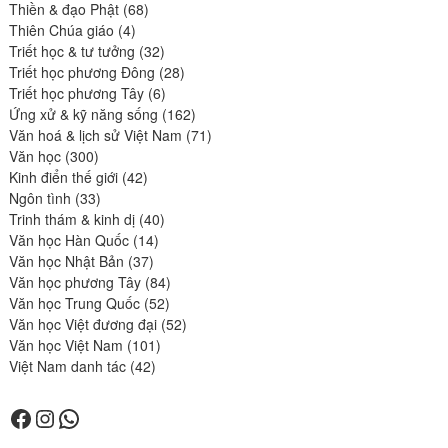
68
produits
Thiền & đạo Phật
68
4
produits
Thiên Chúa giáo
4
produits
32
Triết học & tư tưởng
32
produits
28
Triết học phương Đông
28
6
produits
Triết học phương Tây
6
produits
162
Ứng xử & kỹ năng sống
162
produits
71
Văn hoá & lịch sử Việt Nam
71
300
produits
Văn học
300
produits
42
Kinh điển thế giới
42
33
produits
Ngôn tình
33
produits
40
Trinh thám & kinh dị
40
14
produits
Văn học Hàn Quốc
14
37
produits
Văn học Nhật Bản
37
produits
84
Văn học phương Tây
84
52
produits
Văn học Trung Quốc
52
produits
52
Văn học Việt đương đại
52
101
produits
Văn học Việt Nam
101
42
produits
Việt Nam danh tác
42
produits
Facebook
Instagram
WhatsApp