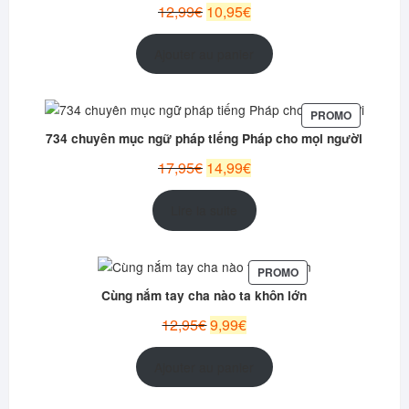
Le
Le
12,99
€
10,95
€
prix
prix
initial
actuel
Ajouter au panier
était :
est :
12,99€.
10,95€.
PRODUIT
PROMO
EN
734 chuyên mục ngữ pháp tiếng Pháp cho mọi người
PROMOTI
Le
Le
17,95
€
14,99
€
prix
prix
initial
actuel
Lire la suite
était :
est :
17,95€.
14,99€.
PRODUIT
PROMO
EN
Cùng nắm tay cha nào ta khôn lớn
PROMOTION
Le
Le
12,95
€
9,99
€
prix
prix
initial
actuel
Ajouter au panier
était :
est :
12,95€.
9,99€.