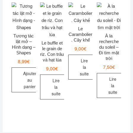
Le
Carambolier
Tương tác
À la
. Cây khế
lật mở –
recherche
Le buffle et
Hình dạng –
du soleil –
9,00
€
le grain de
Shapes
Đi tìm mặt
riz. Con trâu
trời
và hạt lúa
Lire
8,99
€
7,50
€
la
9,00
€
Ajouter
suite
Lire
au
Lire
la
panier
la
suite
suite