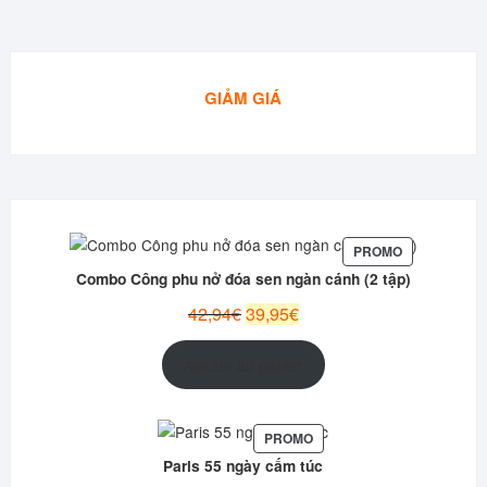
GIẢM GIÁ
PRODUIT
PROMO
EN
Combo Công phu nở đóa sen ngàn cánh (2 tập)
PROMOTION
Le
Le
42,94
€
39,95
€
prix
prix
initial
actuel
Ajouter au panier
était :
est :
42,94€.
39,95€.
PRODUIT
PROMO
EN
Paris 55 ngày cấm túc
PROMOTION