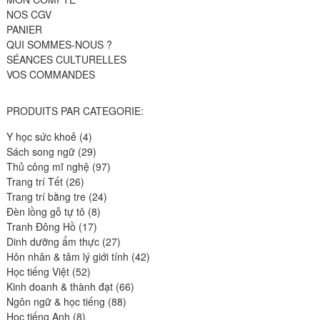
NOS CGV
PANIER
QUI SOMMES-NOUS ?
SÉANCES CULTURELLES
VOS COMMANDES
PRODUITS PAR CATEGORIE:
4
Y học sức khoẻ
4
produits
29
Sách song ngữ
29
produits
97
Thủ công mĩ nghệ
97
26
produits
Trang trí Tết
26
produits
24
Trang trí bằng tre
24
8
produits
Đèn lồng gỗ tự tô
8
17
produits
Tranh Đông Hồ
17
produits
27
Dinh dưỡng ẩm thực
27
produits
42
Hôn nhân & tâm lý giới tính
42
52
produits
Học tiếng Việt
52
produits
66
Kinh doanh & thành đạt
66
88
produits
Ngôn ngữ & học tiếng
88
8
produits
Học tiếng Anh
8