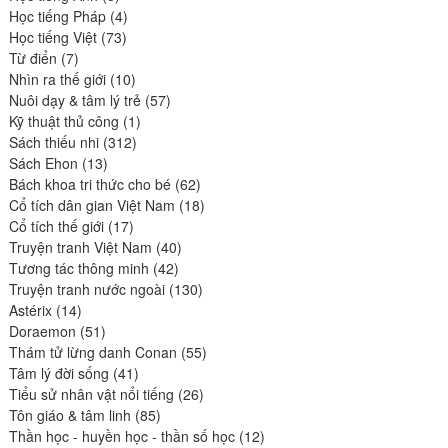
produits
4
Học tiếng Pháp
4
73
produits
Học tiếng Việt
73
7
produits
Từ điển
7
produits
10
Nhìn ra thế giới
10
produits
57
Nuôi dạy & tâm lý trẻ
57
1
produits
Kỹ thuật thủ công
1
312
produit
Sách thiếu nhi
312
13
produits
Sách Ehon
13
produits
62
Bách khoa tri thức cho bé
62
produits
18
Cổ tích dân gian Việt Nam
18
17
produits
Cổ tích thế giới
17
produits
40
Truyện tranh Việt Nam
40
42
produits
Tương tác thông minh
42
produits
130
Truyện tranh nước ngoài
130
14
produits
Astérix
14
produits
51
Doraemon
51
produits
55
Thám tử lừng danh Conan
55
41
produits
Tâm lý đời sống
41
produits
26
Tiểu sử nhân vật nổi tiếng
26
85
produits
Tôn giáo & tâm linh
85
produits
12
Thần học - huyền học - thần số học
12