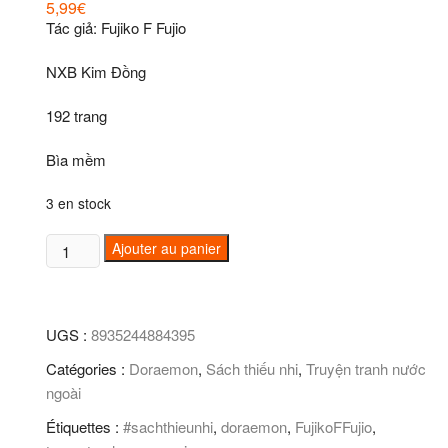
5,99
€
Tác giả: Fujiko F Fujio
NXB Kim Đồng
192 trang
Bìa mềm
3 en stock
quantité
Ajouter au panier
de
Doraemon
(tập
UGS :
8935244884395
18)
Catégories :
Doraemon
,
Sách thiếu nhi
,
Truyện tranh nước
ngoài
Étiquettes :
#sachthieunhi
,
doraemon
,
FujikoFFujio
,