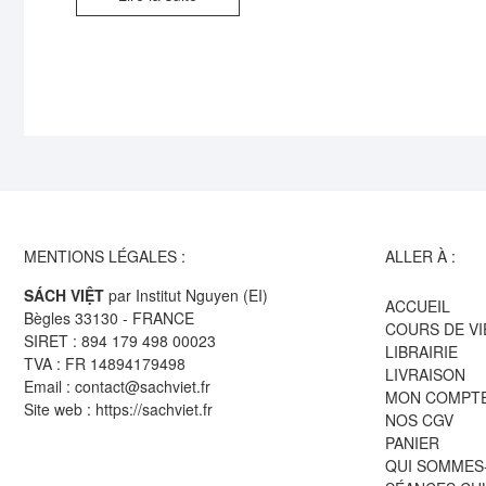
MENTIONS LÉGALES :
ALLER À :
SÁCH VIỆT
par Institut Nguyen (EI)
ACCUEIL
Bègles 33130 - FRANCE
COURS DE V
SIRET : 894 179 498 00023
LIBRAIRIE
TVA : FR 14894179498
LIVRAISON
Email : contact@sachviet.fr
MON COMPT
Site web : https://sachviet.fr
NOS CGV
PANIER
QUI SOMMES