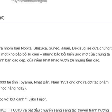
truyentranhnuocngoai
(0)
nhóm bạn Nobita, Shizuka, Suneo, Jaian, Dekisugi sẽ đưa chúng t
ới một kho bảo bối kì diệu – những bảo bối biến ước mơ của chúng ta
tình bạn cao đẹp, của niềm khát khao vươn tới những tầm cao.
 1933 tại tỉnh Toyama, Nhật Bản. Năm 1951 ông cho ra đời tác phẩm
u học hằng ngày).
với bút danh “Fujiko Fujio”.
JIKO F FUJIO và bắt đầu chuyển sang sáng tác truyện tranh hướng