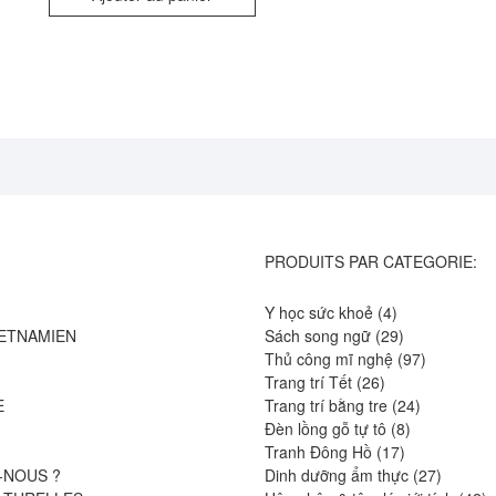
PRODUITS PAR CATEGORIE:
4
Y học sức khoẻ
4
produits
29
IETNAMIEN
Sách song ngữ
29
produits
97
Thủ công mĩ nghệ
97
26
produits
Trang trí Tết
26
produits
24
E
Trang trí bằng tre
24
8
produits
Đèn lồng gỗ tự tô
8
17
produits
Tranh Đông Hồ
17
produits
27
-NOUS ?
Dinh dưỡng ẩm thực
27