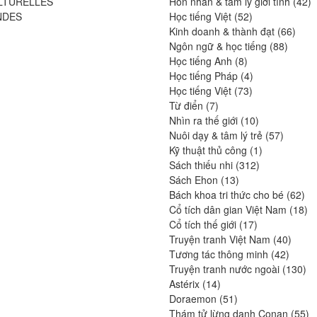
produits
4
LTURELLES
Hôn nhân & tâm lý giới tính
42
52
pr
NDES
Học tiếng Việt
52
produits
66
Kinh doanh & thành đạt
66
88
produ
Ngôn ngữ & học tiếng
88
8
produit
Học tiếng Anh
8
produits
4
Học tiếng Pháp
4
73
produits
Học tiếng Việt
73
7
produits
Từ điển
7
produits
10
Nhìn ra thế giới
10
produits
57
Nuôi dạy & tâm lý trẻ
57
1
produits
Kỹ thuật thủ công
1
312
produit
Sách thiếu nhi
312
13
produits
Sách Ehon
13
produits
62
Bách khoa tri thức cho bé
62
pro
18
Cổ tích dân gian Việt Nam
18
17
pr
Cổ tích thế giới
17
produits
40
Truyện tranh Việt Nam
40
42
produi
Tương tác thông minh
42
produit
13
Truyện tranh nước ngoài
130
14
pro
Astérix
14
produits
51
Doraemon
51
produits
55
Thám tử lừng danh Conan
55