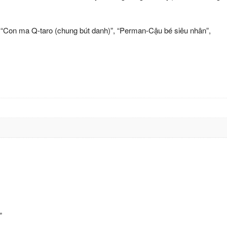
 “Con ma Q-taro (chung bút danh)”, “Perman-Cậu bé siêu nhân”,
”