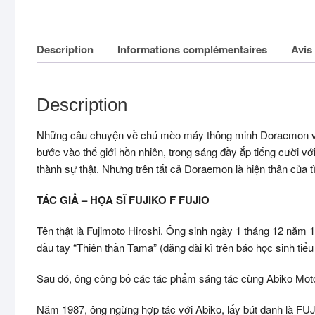
Description
Informations complémentaires
Avis 
Description
Những câu chuyện về chú mèo máy thông minh Doraemon và 
bước vào thế giới hồn nhiên, trong sáng đầy ắp tiếng cười v
thành sự thật. Nhưng trên tất cả Doraemon là hiện thân của 
TÁC GIẢ – HỌA SĨ FUJIKO F FUJIO
Tên thật là Fujimoto Hiroshi. Ông sinh ngày 1 tháng 12 năm
đầu tay “Thiên thần Tama” (đăng dài kì trên báo học sinh tiể
Sau đó, ông công bố các tác phẩm sáng tác cùng Abiko Motoo 
Năm 1987, ông ngừng hợp tác với Abiko, lấy bút danh là FU