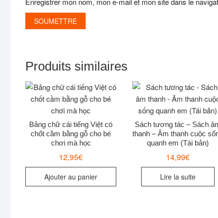
Enregistrer mon nom, mon e-mail et mon site dans le navig
Produits similaires
Bảng chữ cái tiếng Việt có
Sách tương tác – Sách â
chốt cầm bằng gỗ cho bé
thanh – Âm thanh cuộc số
chơi mà học
quanh em (Tái bản)
12,95
€
14,99
€
Ajouter au panier
Lire la suite