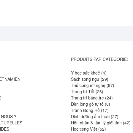
PRODUITS PAR CATEGORIE:
4
Y học sức khoẻ
4
produits
29
IETNAMIEN
Sách song ngữ
29
produits
97
Thủ công mĩ nghệ
97
26
produits
Trang trí Tết
26
produits
24
E
Trang trí bằng tre
24
8
produits
Đèn lồng gỗ tự tô
8
17
produits
Tranh Đông Hồ
17
produits
27
-NOUS ?
Dinh dưỡng ẩm thực
27
produits
4
LTURELLES
Hôn nhân & tâm lý giới tính
42
52
pr
NDES
Học tiếng Việt
52