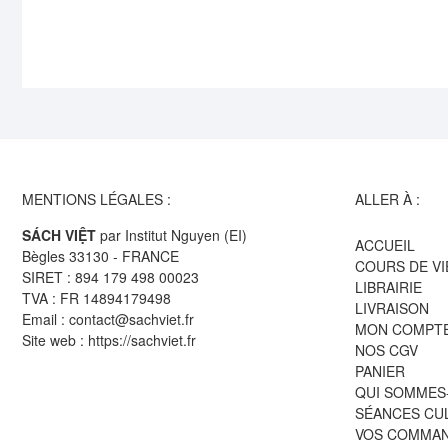
MENTIONS LÉGALES :
ALLER À :
SÁCH VIỆT
par Institut Nguyen (EI)
ACCUEIL
Bègles 33130 - FRANCE
COURS DE V
SIRET : 894 179 498 00023
LIBRAIRIE
TVA : FR 14894179498
LIVRAISON
Email : contact@sachviet.fr
MON COMPT
Site web : https://sachviet.fr
NOS CGV
PANIER
QUI SOMMES
SÉANCES CU
VOS COMMA