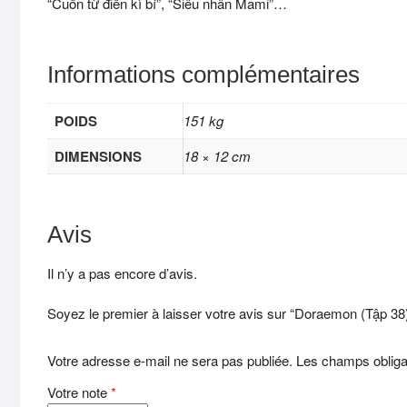
“Cuốn từ điển kì bí”, “Siêu nhân Mami”…
Informations complémentaires
POIDS
151 kg
DIMENSIONS
18 × 12 cm
Avis
Il n’y a pas encore d’avis.
Soyez le premier à laisser votre avis sur “Doraemon (Tập 38
Votre adresse e-mail ne sera pas publiée.
Les champs obliga
Votre note
*