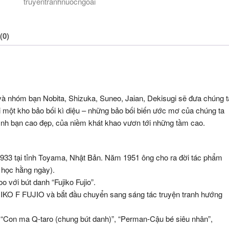
truyentranhnuocngoai
(0)
nhóm bạn Nobita, Shizuka, Suneo, Jaian, Dekisugi sẽ đưa chúng t
ới một kho bảo bối kì diệu – những bảo bối biến ước mơ của chúng ta
tình bạn cao đẹp, của niềm khát khao vươn tới những tầm cao.
 1933 tại tỉnh Toyama, Nhật Bản. Năm 1951 ông cho ra đời tác phẩm
u học hằng ngày).
với bút danh “Fujiko Fujio”.
JIKO F FUJIO và bắt đầu chuyển sang sáng tác truyện tranh hướng
 “Con ma Q-taro (chung bút danh)”, “Perman-Cậu bé siêu nhân”,