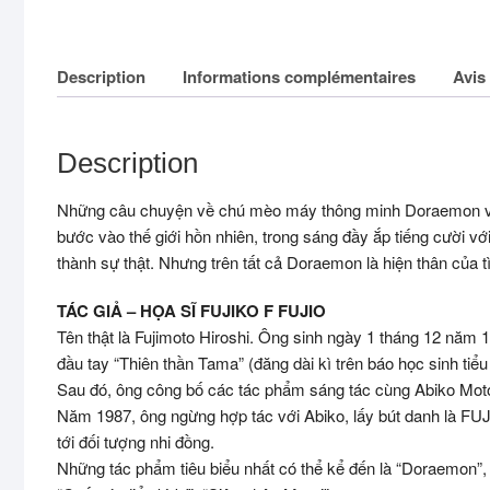
Description
Informations complémentaires
Avis 
Description
Những câu chuyện về chú mèo máy thông minh Doraemon và 
bước vào thế giới hồn nhiên, trong sáng đầy ắp tiếng cười v
thành sự thật. Nhưng trên tất cả Doraemon là hiện thân của 
TÁC GIẢ – HỌA SĨ FUJIKO F FUJIO
Tên thật là Fujimoto Hiroshi. Ông sinh ngày 1 tháng 12 năm
đầu tay “Thiên thần Tama” (đăng dài kì trên báo học sinh tiể
Sau đó, ông công bố các tác phẩm sáng tác cùng Abiko Motoo 
Năm 1987, ông ngừng hợp tác với Abiko, lấy bút danh là FU
tới đối tượng nhi đồng.
Những tác phẩm tiêu biểu nhất có thể kể đến là “Doraemon”,