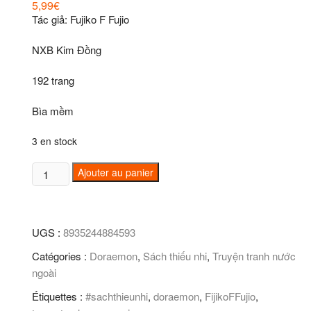
5,99
€
Tác giả: Fujiko F Fujio
NXB Kim Đồng
192 trang
Bìa mềm
3 en stock
quantité
Ajouter au panier
de
Doraemon
(Tập
UGS :
8935244884593
38)
Catégories :
Doraemon
,
Sách thiếu nhi
,
Truyện tranh nước
ngoài
Étiquettes :
#sachthieunhi
,
doraemon
,
FijikoFFujio
,