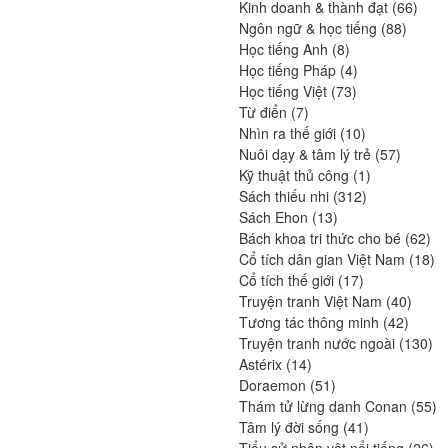
produits
66
Kinh doanh & thành đạt
66
88
produ
Ngôn ngữ & học tiếng
88
8
produit
Học tiếng Anh
8
produits
4
Học tiếng Pháp
4
73
produits
Học tiếng Việt
73
7
produits
Từ điển
7
produits
10
Nhìn ra thế giới
10
produits
57
Nuôi dạy & tâm lý trẻ
57
1
produits
Kỹ thuật thủ công
1
312
produit
Sách thiếu nhi
312
13
produits
Sách Ehon
13
produits
62
Bách khoa tri thức cho bé
62
pro
18
Cổ tích dân gian Việt Nam
18
17
pr
Cổ tích thế giới
17
produits
40
Truyện tranh Việt Nam
40
42
produi
Tương tác thông minh
42
produit
13
Truyện tranh nước ngoài
130
14
pro
Astérix
14
produits
51
Doraemon
51
produits
55
Thám tử lừng danh Conan
55
41
pr
Tâm lý đời sống
41
produits
26
Tiểu sử nhân vật nổi tiếng
26