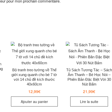
ateur pour mon prochain commentaire.
m
ng
Bộ tranh treo tường về Thế
Tủ Sách Tương Tác – Sác
giới xung quanh cho bé 7 tờ
Âm Thanh – Bé Học Nói –
với 14 chủ đề kích thước
Phiên Bản Đặc Biệt Với 30
40x60cm
Nút Bấm
12,99
€
21,99
€
Ajouter au panier
Lire la suite