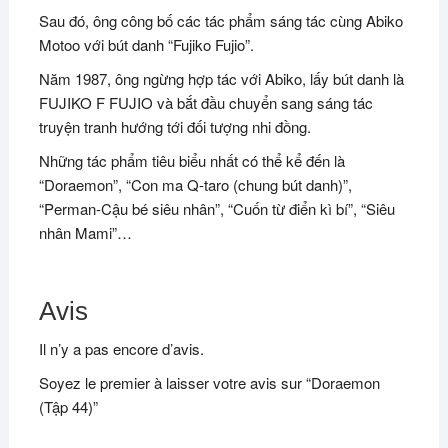
Sau đó, ông công bố các tác phẩm sáng tác cùng Abiko
Motoo với bút danh “Fujiko Fujio”.
Năm 1987, ông ngừng hợp tác với Abiko, lấy bút danh là
FUJIKO F FUJIO và bắt đầu chuyển sang sáng tác
truyện tranh hướng tới đối tượng nhi đồng.
Những tác phẩm tiêu biểu nhất có thể kể đến là
“Doraemon”, “Con ma Q-taro (chung bút danh)”,
“Perman-Cậu bé siêu nhân”, “Cuốn từ điển kì bí”, “Siêu
nhân Mami”…
Avis
Il n’y a pas encore d’avis.
Soyez le premier à laisser votre avis sur “Doraemon
(Tập 44)”