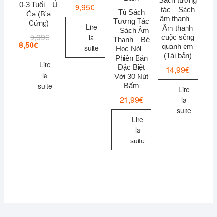
Sách tương
0-3 Tuổi – Ú
9,95
€
tác – Sách
Tủ Sách
Òa (Bìa
âm thanh –
Tương Tác
Cứng)
Lire
Âm thanh
– Sách Âm
9,99
€
Le
Le
la
cuộc sống
Thanh – Bé
prix
prix
8,50
€
quanh em
suite
Học Nói –
initial
actuel
(Tái bản)
était :
est :
Phiên Bản
Lire
9,99€.
8,50€.
Đặc Biệt
14,99
€
la
Với 30 Nút
suite
Bấm
Lire
21,99
€
la
suite
Lire
la
suite