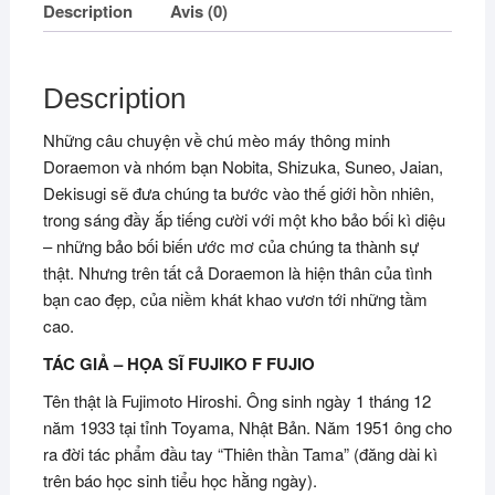
Description
Avis (0)
Description
Những câu chuyện về chú mèo máy thông minh
Doraemon và nhóm bạn Nobita, Shizuka, Suneo, Jaian,
Dekisugi sẽ đưa chúng ta bước vào thế giới hồn nhiên,
trong sáng đầy ắp tiếng cười với một kho bảo bối kì diệu
– những bảo bối biến ước mơ của chúng ta thành sự
thật. Nhưng trên tất cả Doraemon là hiện thân của tình
bạn cao đẹp, của niềm khát khao vươn tới những tầm
cao.
TÁC GIẢ – HỌA SĨ FUJIKO F FUJIO
Tên thật là Fujimoto Hiroshi. Ông sinh ngày 1 tháng 12
năm 1933 tại tỉnh Toyama, Nhật Bản. Năm 1951 ông cho
ra đời tác phẩm đầu tay “Thiên thần Tama” (đăng dài kì
trên báo học sinh tiểu học hằng ngày).