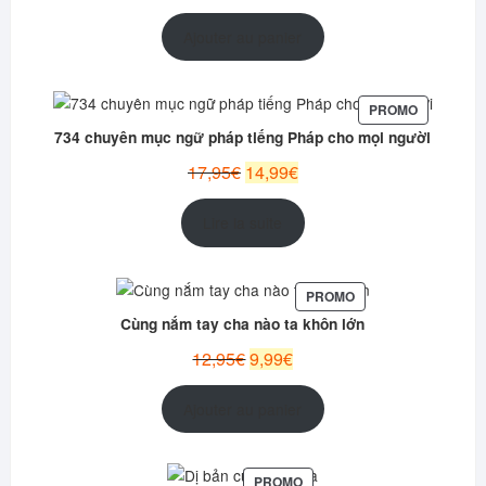
prix
prix
initial
actuel
Ajouter au panier
était :
est :
12,99€.
10,95€.
PRODUIT
PROMO
EN
734 chuyên mục ngữ pháp tiếng Pháp cho mọi người
PROMOTI
Le
Le
17,95
€
14,99
€
prix
prix
initial
actuel
Lire la suite
était :
est :
17,95€.
14,99€.
PRODUIT
PROMO
EN
Cùng nắm tay cha nào ta khôn lớn
PROMOTION
Le
Le
12,95
€
9,99
€
prix
prix
initial
actuel
Ajouter au panier
était :
est :
12,95€.
9,99€.
PRODUIT
PROMO