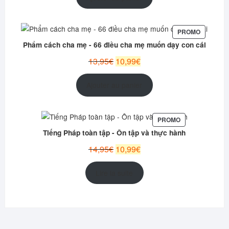
était :
est :
12,95€.
9,99€.
PRODUIT
PROMO
EN
Phẩm cách cha mẹ - 66 điều cha mẹ muốn dạy con cái
PROMOT
Le
Le
13,95
€
10,99
€
prix
prix
initial
actuel
Ajouter au panier
était :
est :
13,95€.
10,99€.
PRODUIT
PROMO
EN
Tiếng Pháp toàn tập - Ôn tập và thực hành
PROMOTION
Le
Le
14,95
€
10,99
€
prix
prix
initial
actuel
Lire la suite
était :
est :
14,95€.
10,99€.