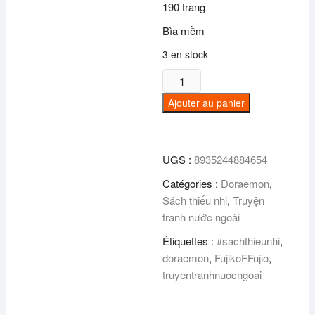
190 trang
Bìa mềm
3 en stock
quantité
de
Ajouter au panier
Doraemon
(Tập
44)
UGS :
8935244884654
Catégories :
Doraemon
,
Sách thiếu nhi
,
Truyện
tranh nước ngoài
Étiquettes :
#sachthieunhi
,
doraemon
,
FujikoFFujio
,
truyentranhnuocngoai