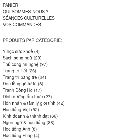
PANIER
QUI SOMMES-NOUS ?
SÉANCES CULTURELLES
VOS COMMANDES
PRODUITS PAR CATEGORIE:
4
Y học sức khoẻ
4
produits
29
Sách song ngữ
29
produits
97
Thủ công mĩ nghệ
97
26
produits
Trang trí Tết
26
produits
24
Trang trí bằng tre
24
8
produits
Đèn lồng gỗ tự tô
8
17
produits
Tranh Đông Hồ
17
produits
27
Dinh dưỡng ẩm thực
27
produits
42
Hôn nhân & tâm lý giới tính
42
52
produits
Học tiếng Việt
52
produits
66
Kinh doanh & thành đạt
66
88
produits
Ngôn ngữ & học tiếng
88
8
produits
Học tiếng Anh
8
produits
4
Học tiếng Pháp
4