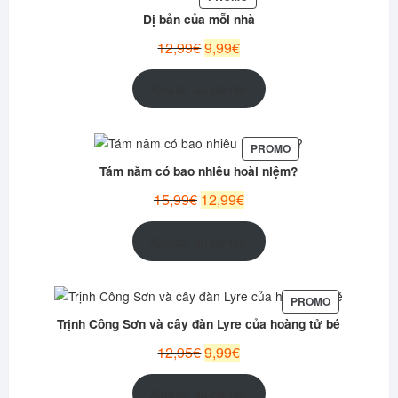
EN
Dị bản của mỗi nhà
PROMOTION
Le
Le
12,99
€
9,99
€
prix
prix
initial
actuel
Ajouter au panier
était :
est :
12,99€.
9,99€.
PRODUIT
PROMO
EN
Tám năm có bao nhiêu hoài niệm?
PROMOTION
Le
Le
15,99
€
12,99
€
prix
prix
initial
actuel
Ajouter au panier
était :
est :
15,99€.
12,99€.
PRODUIT
PROMO
EN
Trịnh Công Sơn và cây đàn Lyre của hoàng tử bé
PROMOTION
Le
Le
12,95
€
9,99
€
prix
prix
initial
actuel
Ajouter au panier