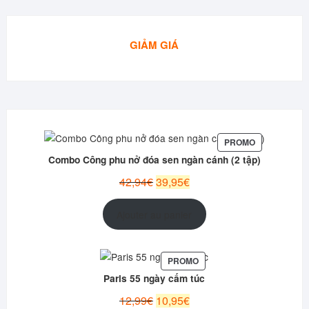
GIẢM GIÁ
PRODUIT
PROMO
EN
Combo Công phu nở đóa sen ngàn cánh (2 tập)
PROMOTION
Le
Le
42,94
€
39,95
€
prix
prix
initial
actuel
Ajouter au panier
était :
est :
42,94€.
39,95€.
PRODUIT
PROMO
EN
Paris 55 ngày cấm túc
PROMOTION
Le
Le
12,99
€
10,95
€