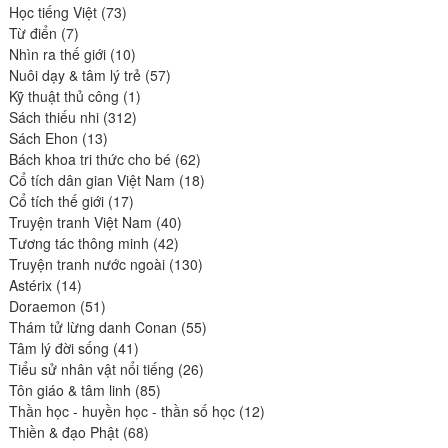
73
produits
Học tiếng Việt
73
7
produits
Từ điển
7
produits
10
Nhìn ra thế giới
10
produits
57
Nuôi dạy & tâm lý trẻ
57
1
produits
Kỹ thuật thủ công
1
312
produit
Sách thiếu nhi
312
13
produits
Sách Ehon
13
produits
62
Bách khoa tri thức cho bé
62
produits
18
Cổ tích dân gian Việt Nam
18
17
produits
Cổ tích thế giới
17
produits
40
Truyện tranh Việt Nam
40
42
produits
Tương tác thông minh
42
produits
130
Truyện tranh nước ngoài
130
14
produits
Astérix
14
produits
51
Doraemon
51
produits
55
Thám tử lừng danh Conan
55
41
produits
Tâm lý đời sống
41
produits
26
Tiểu sử nhân vật nổi tiếng
26
85
produits
Tôn giáo & tâm linh
85
produits
12
Thần học - huyền học - thần số học
12
68
produits
Thiền & đạo Phật
68