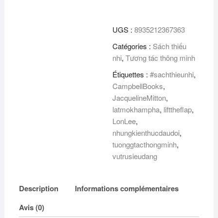
the
Flap
UGS :
8935212367363
-
Lật
Catégories :
Sách thiếu
mở
nhi
,
Tương tác thông minh
khám
Étiquettes :
#sachthieunhi
,
phá
CampbellBooks
,
-
JacquelineMitton
,
Những
latmokhampha
,
lifttheflap
,
kiến
LonLee
,
thức
nhungkienthucdaudoi
,
đầu
tuonggtacthongminh
,
đời
vutrusieudang
-
Vũ
trụ
Description
Informations complémentaires
siêu
đẳng
Avis (0)