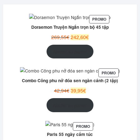
PRODUIT
PROMO
EN
Doraemon Truyện Ngắn trọn bộ 45 tập
PROMOTION
Le
Le
269,55
€
242,60
€
prix
prix
initial
actuel
Ajouter au panier
était :
est :
269,55€.
242,60€.
PRODUIT
PROMO
EN
Combo Công phu nở đóa sen ngàn cánh (2 tập)
PROMOTION
Le
Le
42,94
€
39,95
€
prix
prix
initial
actuel
Ajouter au panier
était :
est :
42,94€.
39,95€.
PRODUIT
PROMO
EN
Paris 55 ngày cấm túc
PROMOTION