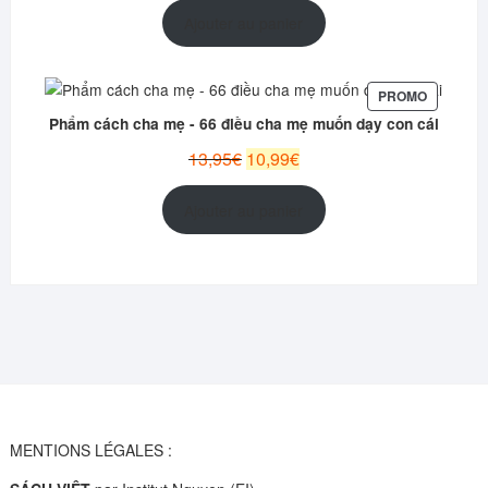
initial
actuel
Ajouter au panier
était :
est :
12,95€.
9,99€.
PRODUIT
PROMO
EN
Phẩm cách cha mẹ - 66 điều cha mẹ muốn dạy con cái
PROMOT
Le
Le
13,95
€
10,99
€
prix
prix
initial
actuel
Ajouter au panier
était :
est :
13,95€.
10,99€.
MENTIONS LÉGALES :