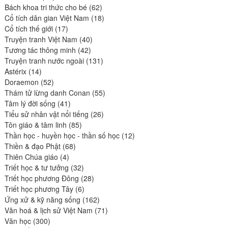
produits
62
Bách khoa tri thức cho bé
62
produits
18
Cổ tích dân gian Việt Nam
18
17
produits
Cổ tích thế giới
17
produits
40
Truyện tranh Việt Nam
40
42
produits
Tương tác thông minh
42
produits
131
Truyện tranh nước ngoài
131
14
produits
Astérix
14
produits
52
Doraemon
52
produits
55
Thám tử lừng danh Conan
55
41
produits
Tâm lý đời sống
41
produits
26
Tiểu sử nhân vật nổi tiếng
26
85
produits
Tôn giáo & tâm linh
85
produits
12
Thần học - huyền học - thần số học
12
68
produits
Thiền & đạo Phật
68
4
produits
Thiên Chúa giáo
4
produits
32
Triết học & tư tưởng
32
produits
28
Triết học phương Đông
28
6
produits
Triết học phương Tây
6
produits
162
Ứng xử & kỹ năng sống
162
produits
71
Văn hoá & lịch sử Việt Nam
71
300
produits
Văn học
300