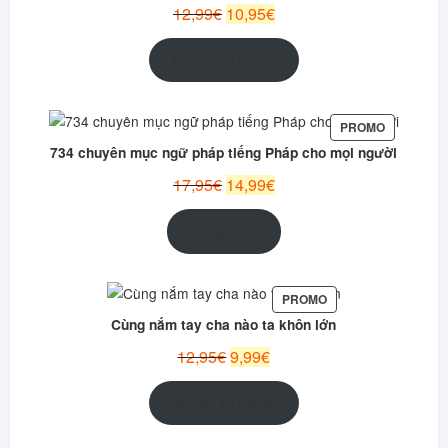
Le
Le
12,99
€
10,95
€
prix
prix
initial
actuel
Ajouter au panier
était :
est :
12,99€.
10,95€.
PRODUIT
PROMO
EN
734 chuyên mục ngữ pháp tiếng Pháp cho mọi người
PROMOTI
Le
Le
17,95
€
14,99
€
prix
prix
initial
actuel
Lire la suite
était :
est :
17,95€.
14,99€.
PRODUIT
PROMO
EN
Cùng nắm tay cha nào ta khôn lớn
PROMOTION
Le
Le
12,95
€
9,99
€
prix
prix
initial
actuel
Ajouter au panier
était :
est :
12,95€.
9,99€.