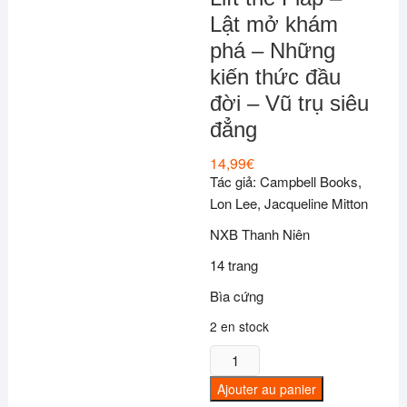
Lật mở khám
phá – Những
kiến thức đầu
đời – Vũ trụ siêu
đẳng
14,99
€
Tác giả: Campbell Books,
Lon Lee, Jacqueline Mitton
NXB Thanh Niên
14 trang
Bìa cứng
2 en stock
quantité
de
Ajouter au panier
Lift