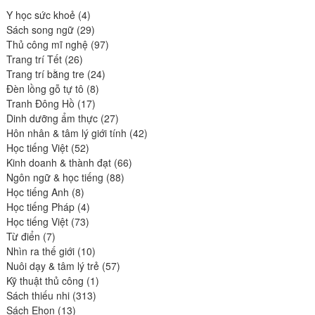
4
Y học sức khoẻ
4
produits
29
Sách song ngữ
29
produits
97
Thủ công mĩ nghệ
97
26
produits
Trang trí Tết
26
produits
24
Trang trí bằng tre
24
8
produits
Đèn lồng gỗ tự tô
8
17
produits
Tranh Đông Hồ
17
produits
27
Dinh dưỡng ẩm thực
27
produits
42
Hôn nhân & tâm lý giới tính
42
52
produits
Học tiếng Việt
52
produits
66
Kinh doanh & thành đạt
66
88
produits
Ngôn ngữ & học tiếng
88
8
produits
Học tiếng Anh
8
produits
4
Học tiếng Pháp
4
73
produits
Học tiếng Việt
73
7
produits
Từ điển
7
produits
10
Nhìn ra thế giới
10
produits
57
Nuôi dạy & tâm lý trẻ
57
1
produits
Kỹ thuật thủ công
1
313
produit
Sách thiếu nhi
313
13
produits
Sách Ehon
13