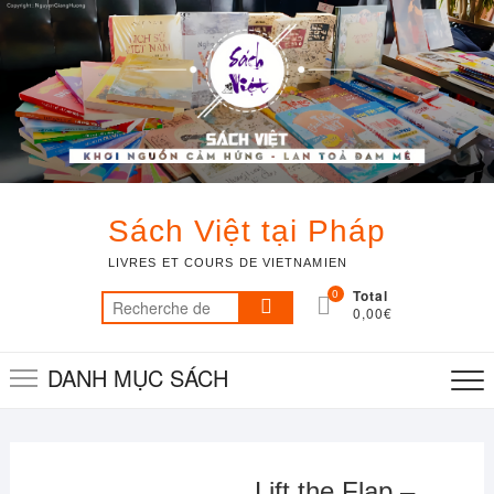
Skip
to
content
Sách Việt tại Pháp
LIVRES ET COURS DE VIETNAMIEN
0
Total
Recherche
0,00€
pour :
DANH MỤC SÁCH
Lift the Flap –