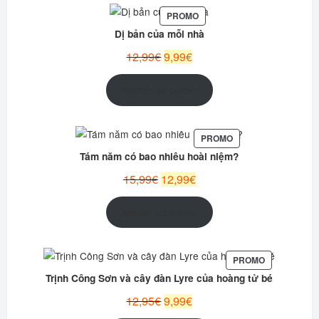
PRODUIT
PROMO
EN
Dị bản của mỗi nhà
PROMOTION
Le
Le
12,99
€
9,99
€
prix
prix
initial
actuel
Ajouter au panier
était :
est :
12,99€.
9,99€.
PRODUIT
PROMO
EN
Tám năm có bao nhiêu hoài niệm?
PROMOTION
Le
Le
15,99
€
12,99
€
prix
prix
initial
actuel
Ajouter au panier
était :
est :
15,99€.
12,99€.
PRODUIT
PROMO
EN
Trịnh Công Sơn và cây đàn Lyre của hoàng tử bé
PROMOTION
Le
Le
12,95
€
9,99
€
prix
prix