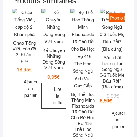
Produits similaires
Promo !
Chào Tiếng
Việt, cấp độ
Kể Chuyện
2: Khám
Những
Sách Lật
phá
Dòng Sông
Tương Tác
Việt Nam
18,95
€
Song Ngữ
0-3 Tuổi: Mẹ
9,95
€
Đâu Rồi?
Ajouter
(Bìa cứng)
au
Lire
Bộ Thẻ Học
9,99
€
Le
Le
panier
la
prix
prix
8,50
€
Thông Minh
suite
initial
actuel
Flashcards
était :
est :
16 Chủ Đề
Ajouter
9,99€.
8,50€.
Cho Bé Học
au
– Bộ 416
panier
Thẻ Học
Sông Ngữ