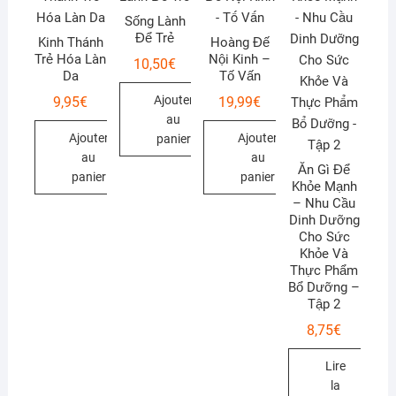
Sống Lành
Để Trẻ
Kinh Thánh
Hoàng Đế
Trẻ Hóa Làn
Nội Kinh –
10,50
€
Da
Tố Vấn
Ajouter
9,95
€
19,99
€
au
Ajouter
Ajouter
panier
au
au
Ăn Gì Để
panier
panier
Khỏe Mạnh
– Nhu Cầu
Dinh Dưỡng
Cho Sức
Khỏe Và
Thực Phẩm
Bổ Dưỡng –
Tập 2
8,75
€
Lire
la