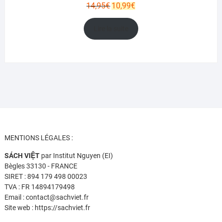
Le
Le
14,95
€
10,99
€
prix
prix
initial
actuel
Lire la suite
était :
est :
14,95€.
10,99€.
MENTIONS LÉGALES :
SÁCH VIỆT
par Institut Nguyen (EI)
Bègles 33130 - FRANCE
SIRET : 894 179 498 00023
TVA : FR 14894179498
Email : contact@sachviet.fr
Site web : https://sachviet.fr