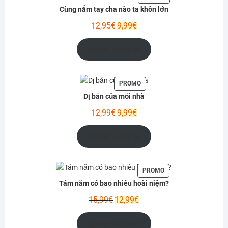
EN
Cùng nắm tay cha nào ta khôn lớn
PROMOTION
Le
Le
12,95
€
9,99
€
prix
prix
initial
actuel
Ajouter au panier
était :
est :
12,95€.
9,99€.
PRODUIT
PROMO
EN
Dị bản của mỗi nhà
PROMOTION
Le
Le
12,99
€
9,99
€
prix
prix
initial
actuel
Ajouter au panier
était :
est :
12,99€.
9,99€.
PRODUIT
PROMO
EN
Tám năm có bao nhiêu hoài niệm?
PROMOTION
Le
Le
15,99
€
12,99
€
prix
prix
initial
actuel
Ajouter au panier