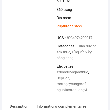
NXB Trẻ
360 trang
Bìa mềm
Rupture de stock
UGS :
8934974200017
Catégories :
Dinh dưỡng
ẩm thực
,
Ứng xử & kỹ
năng sống
Étiquettes :
#dinhduongamthuc
,
BepDon
,
motngaycungchef
,
nguoitaorahuongvi
Description
Informations complémentaires