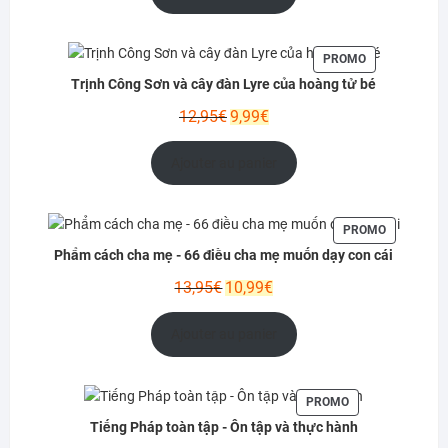
était :
est :
15,99€.
12,99€.
PRODUIT
PROMO
EN
Trịnh Công Sơn và cây đàn Lyre của hoàng tử bé
PROMOTION
Le
Le
12,95
€
9,99
€
prix
prix
initial
actuel
Ajouter au panier
était :
est :
12,95€.
9,99€.
PRODUIT
PROMO
EN
Phẩm cách cha mẹ - 66 điều cha mẹ muốn dạy con cái
PROMOTIO
Le
Le
13,95
€
10,99
€
prix
prix
initial
actuel
Ajouter au panier
était :
est :
13,95€.
10,99€.
PRODUIT
PROMO
EN
Tiếng Pháp toàn tập - Ôn tập và thực hành
PROMOTION