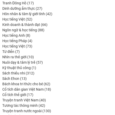
17
produits
Tranh Đông Hồ
17
produits
27
Dinh dưỡng ẩm thực
27
produits
42
Hôn nhân & tâm lý giới tính
42
52
produits
Học tiếng Việt
52
produits
66
Kinh doanh & thành đạt
66
88
produits
Ngôn ngữ & học tiếng
88
8
produits
Học tiếng Anh
8
produits
4
Học tiếng Pháp
4
produits
73
Học tiếng Việt
73
7
produits
Từ điển
7
produits
10
Nhìn ra thế giới
10
produits
57
Nuôi dạy & tâm lý trẻ
57
1
produits
Kỹ thuật thủ công
1
312
produit
Sách thiếu nhi
312
13
produits
Sách Ehon
13
produits
62
Bách khoa tri thức cho bé
62
produits
18
Cổ tích dân gian Việt Nam
18
17
produits
Cổ tích thế giới
17
produits
40
Truyện tranh Việt Nam
40
42
produits
Tương tác thông minh
42
produits
130
Truyện tranh nước ngoài
130