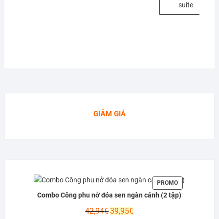
suite
GIẢM GIÁ
PRODUIT
PROMO
EN
Combo Công phu nở đóa sen ngàn cánh (2 tập)
PROMOTION
Le
Le
42,94
€
39,95
€