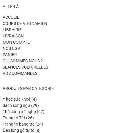
ALLER À :
ACCUEIL
COURS DE VIETNAMIEN
LIBRAIRIE
LIVRAISON
MON COMPTE
NOS CGV
PANIER
QUI SOMMES-NOUS ?
SÉANCES CULTURELLES
VOS COMMANDES
PRODUITS PAR CATEGORIE:
4
Y học sức khoẻ
4
produits
29
Sách song ngữ
29
produits
97
Thủ công mĩ nghệ
97
26
produits
Trang trí Tết
26
produits
24
Trang trí bằng tre
24
8
produits
Đèn lồng gỗ tự tô
8