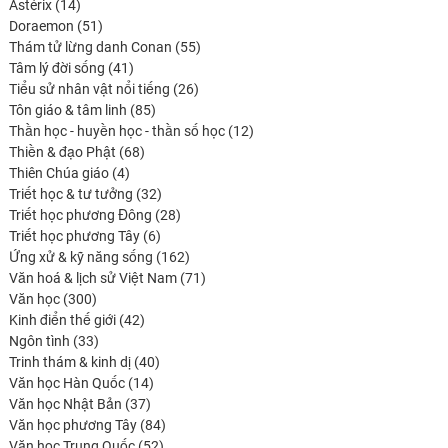
14
produits
Astérix
14
produits
51
Doraemon
51
produits
55
Thám tử lừng danh Conan
55
41
produits
Tâm lý đời sống
41
produits
26
Tiểu sử nhân vật nổi tiếng
26
85
produits
Tôn giáo & tâm linh
85
produits
12
Thần học - huyền học - thần số học
12
68
produits
Thiền & đạo Phật
68
4
produits
Thiên Chúa giáo
4
produits
32
Triết học & tư tưởng
32
produits
28
Triết học phương Đông
28
6
produits
Triết học phương Tây
6
produits
162
Ứng xử & kỹ năng sống
162
produits
71
Văn hoá & lịch sử Việt Nam
71
300
produits
Văn học
300
produits
42
Kinh điển thế giới
42
33
produits
Ngôn tình
33
produits
40
Trinh thám & kinh dị
40
14
produits
Văn học Hàn Quốc
14
37
produits
Văn học Nhật Bản
37
produits
84
Văn học phương Tây
84
52
produits
Văn học Trung Quốc
52